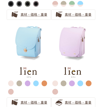
素材・価格・重量
素材・価格・重量
バイカラー ピンク
バイカラー パープル
キャメル・オレンジ
萬勇鞄ランドセル
カラー選びガイド
ランドセルのカラーを選ぶのも、
素材・価格・重量
素材・価格・重量
お子さまにとって個性を育む大切な思い出。