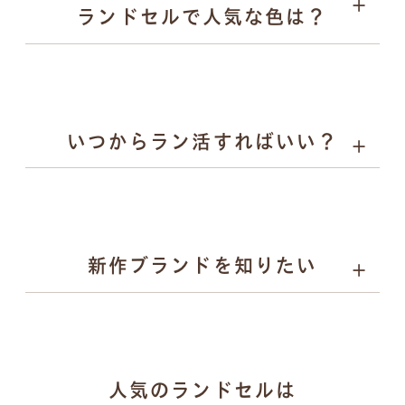
ランドセルで人気な色は？
キーホルダー
いつからラン活すればいい？
詳しく見る
男の子に人気：チャコールグレー、スモーキーグレー、
ネイビーなど
女の子に人気：ラベンダー、サックス、グレージュ、パ
ールピーチなど
新作ブランドを知りたい
gris（グリ）：研ぎ澄まされたミニマルと揺るがない力
人気のランドセルは
強さを両立するランドセル。かっこよさで日々挑戦する