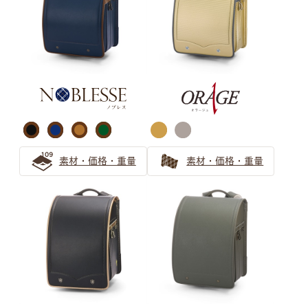
ランドセルのベージュは女の子から大人気！
ベージュのランドセルは選び方で印象が変わる！オンリー
ワンのランドセルを見つけよう
安らぎと上品さ 「ピンクベージュ」ランドセルの選び方
グリーン ランドセルの選び方
女の子向け「ホワイト系カラー」のランドセルを選ぶなら
素材・価格・重量
素材・価格・重量
ミントグリーンがおすすめ！
『グリーン』のランドセルがおすすめ！後悔しない緑のラ
ンドセルの選び方
緑（グリーン）のランドセルは知性を感じるカラー 大人
っぽさを伝えたいお子さまにぴったりなランドセル
キャメル・オレンジ ランドセル