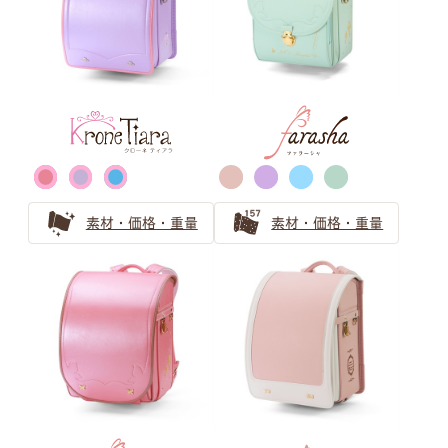
安らぎと上品さ 「ピンクベージュ」ランドセルの選び方
サックス（水色） ランドセルの
選び方
【水色ランドセル】萬勇鞄の誇る唯一無二の青系製品ライ
ンナップを一覧紹介！
素材・価格・重量
素材・価格・重量
水色のランドセルの選び方！人気上昇中のカラーを紹介
水色のランドセルは可愛らしい女の子に人気！
ブルー・ネイビー ランドセルの
選び方
青系（ブルー、水色）のランドセル