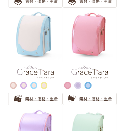
素材・価格・重量
素材・価格・重量
パープル ランドセルの選び方
パープルのランドセルは女の子の憧れ！可愛らしさと気品
で飽きない工夫もできる
清楚で個性的な薄紫ランドセル 親子で安心の選び方ガイ
ド
気品漂うパープル（紫色）カラーの人気ランドセル
ピンク ランドセルの選び方
【2026年度ご入学向け】ピンクのランドセルは女の子に
素材・価格・重量
素材・価格・重量
人気
可愛さ華やぐローズピンクのランドセル！お子さまに一番
似合うピンク色を選ぶ方法も紹介