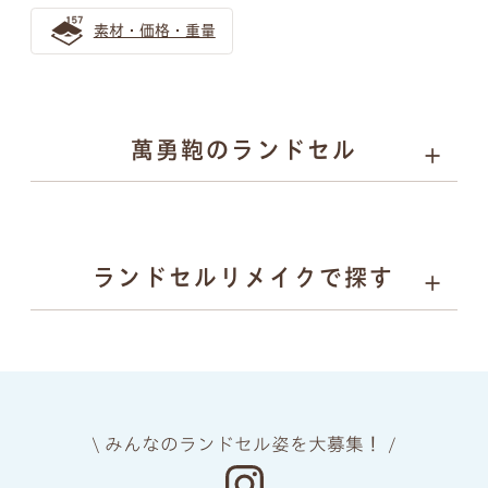
ンドセル！目立ち過ぎないランドセル探しとは
素材・価格・重量
ゴールドのランドセルは少し珍しいけれど近年人気急上
昇！
金色のランドセルはリーダータイプの男の子に人気上昇
萬勇鞄のランドセル
中！
バイカラー ランドセルの選び方
01
02
03
04
カラーと
丈夫さの
安心
背負い
ランドセルリメイクで探す
デザイン
理由
安全
心地
自分らしさを表現するランドセル選び｜萬勇鞄のバイカラ
ーランドセル活用ガイド
05
06
07
08
バイカラー（ツートンカラー）のランドセル！お子さまの
上質な
ネーム
ランドセル
あんしん
素材
プレート
リメイク
保証
個性育む選び方を解説
金色のランドセルはリーダータイプの男の子に人気上昇
\ みんなのランドセル姿を大募集！ /
中！
manyukaban - 01