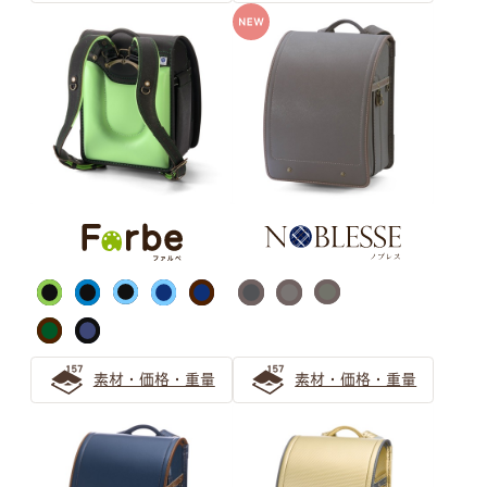
世界にひとつだけの、
お子さまのお気に入りがきっと見つかるように
ランドセルカラーの選び方ガイドをお届けします。
グレー ランドセルの選び方
【2025年】グレーのランドセルが男の子に人気！2026
年入学向けの注目の色は？
グレーのランドセルは知的でスタイリッシュ！色味で個性
をプラスしよう
グレーのランドセルがおしゃれで人気！2024年のトレン
素材・価格・重量
素材・価格・重量
ドの予感
ベージュ ランドセルの選び方