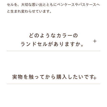
セルを、大切な思い出とともにペンケースやパスケースへ
壁掛けフォトフレーム、キーケース、ペンケース、
と生まれ変わらせています。
パスケース、キーホルダー／計５点セット
どのようなカラーの
ランドセルがありますか。
実物を触ってから購入したいです
ブラック
壁掛けフォトフレーム
キャメル
ブルー系
ピンク
ベージュ