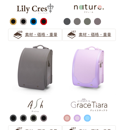
の選び方
上品な大人の人気色「キャメル」のランドセルの選び方
素材・価格・重量
素材・価格・重量
キャメルのランドセルは女の子にも男の子にもおすすめ
オレンジのランドセルで彩る6年間 萬勇鞄ランドセルの
先輩ご家族の声
ブラウン ランドセルの選び方
【保存版】ブラウンのランドセルは大人可愛い！女の子か
ら人気急上昇！
茶色（ブラウン系）ランドセル シックで上品なデザイン
をご紹介
大人可愛いブラウンのランドセルは人気急上昇中！