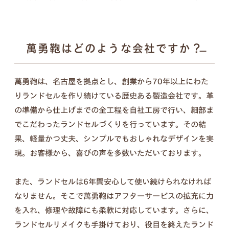
ンナップ。ランドセル探しは、お子さまの“感
性”と“自分らしさ”が花開く絶好のチャンス。
6年間の「ありがとう」。
傷を見るたび思い出す、親子の笑顔を新
萬勇鞄はどのような会社ですか？
詳しく見る
たなカタチに。
萬勇鞄は、名古屋を拠点とし、創業から70年以上にわた
入学式の日は大きく見えたランドセル、今はちょっ
りランドセルを作り続けている歴史ある製造会社です。革
ぴり小さく見えるような。
の準備から仕上げまでの全工程を自社工房で行い、細部ま
この6年間は、お子さまにとっても親御さまにとっ
でこだわったランドセルづくりを行っています。その結
ても、かけがえのない毎日だったと思います。
果、軽量かつ丈夫、シンプルでもおしゃれなデザインを実
思い出と成長の証が詰まったランドセルを、これか
現。お客様から、喜びの声を多数いただいております。
らも使える形に変えて、お届けします。
また、ランドセルは6年間安心して使い続けられなければ
なりません。そこで萬勇鞄はアフターサービスの拡充に力
を入れ、修理や故障にも柔軟に対応しています。さらに、
セット内容
ランドセルリメイクも手掛けており、役目を終えたランド