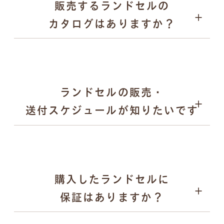
販売するランドセルの
愛知県内の直営ショールーム
パープル
カタログはありますか？
全国取扱店舗
ゴールド など
日本各地で開催される萬勇鞄の単独展示会
合同展示会や百貨店でのPOP UPイベント など
メタリック調やパール調の光沢カラー
落ち着きのある「くすみカラー」 など
キーケース
ランドセルの販売・
送付スケジュールが知りたいです
購入したランドセルに
2025年12月末頃：翌年度モデルの全ラインナップを
保証はありますか？
公式サイトで公開
2026年2月〜：展示会の予約受付を順次開始
ペンケース