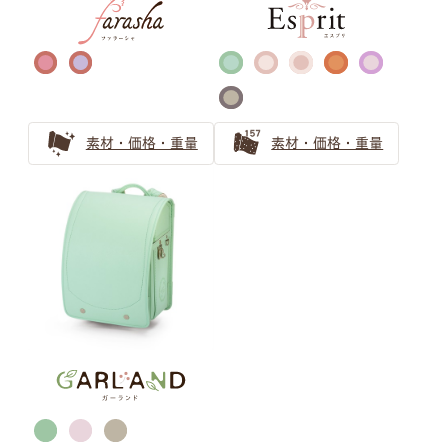
知性的な品のある、青色・ネイビー系の人気ランドセルを
ご紹介
クールビューティーなネイビーのランドセル
ブラック ランドセルの選び方
素材・価格・重量
素材・価格・重量
王道でも個性のある黒色（ブラック）人気ランドセル
男の子ランドセルの王道ブラック（黒色）
黒色（ブラック）ランドセルの安心ガイド 機能とアフタ
ーフォローをやさしくご紹介
ゴールド・シルバー ランドセル
の選び方
戦隊ヒーローに憧れる男の子にはゴールド・シルバーのラ