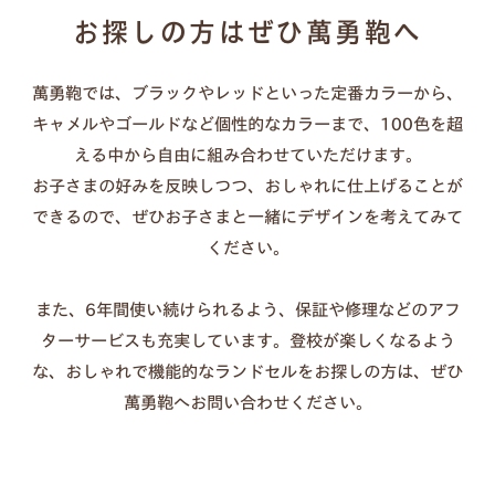
汚れた場合：固く絞った布で優しく拭く（洗剤・クリー
お探しの方はぜひ萬勇鞄へ
ムは不要）
長持ちのコツ：カバーを外して通気させる、濡れたまま
萬勇鞄では、ブラックやレッドといった定番カラーから、
放置しない
キャメルやゴールドなど個性的なカラーまで、100色を超
傷が気になる時：透明カバーの併用もおすすめ
える中から自由に組み合わせていただけます。
お子さまの好みを反映しつつ、おしゃれに仕上げることが
できるので、ぜひお子さまと一緒にデザインを考えてみて
ください。
また、6年間使い続けられるよう、保証や修理などのアフ
ターサービスも充実しています。登校が楽しくなるよう
な、おしゃれで機能的なランドセルをお探しの方は、ぜひ
萬勇鞄へお問い合わせください。