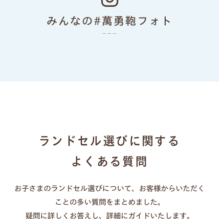
色あせない個性に応える、
みんなの#萬勇鞄フォト
カラーとデザイン
ランドセルリメイク
ランドセル選びに関する
よくある質問
お子さまのランドセル選びについて、お客様からいただく
一人ひとりの「大好き」や「ワクワク」を叶え
ことの多い質問をまとめました。
る、21シリーズのデザインと100超のカラーライ
疑問に詳しくお答えし、詳細にガイドいたします。