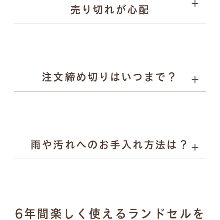
売り切れが心配
お子様の背中を支えます。
Rire（リル）：やさしい彩りとかわいらしさを、自然体
でまとえるランドセル。素朴な風合いと気品あるデザイ
ンで入学から小学校6年生まで寄り添います。
注文締め切りはいつまで？
雨や汚れへのお手入れ方法は？
濡れた場合：乾いた柔らかい布で拭き取り、風通しの良
6年間楽しく使えるランドセルを
い場所で陰干し