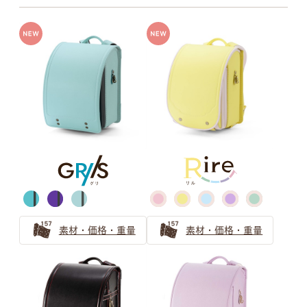
牛革ハイブリッド
牛革＋人工皮革
チャコールグレー
スモーキーグレー
牛革ハイブリッド109シボとは
牛革ハイブリッド157シボとは
モスグレイ
グレージュ
素材・価格・重量
素材・価格・重量
グレイッシュブラウン
ベージュ(エクルベージュ)