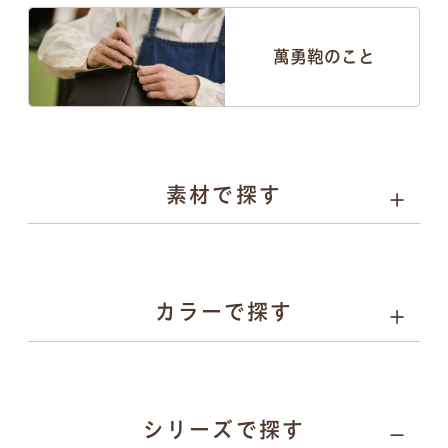
萬勇鞄のこと
素材で探す
人工皮革
選べる4種類
カラーで探す
パール系
カーボン系
人工皮革
とは
人工皮革
とは
人工皮革
人工皮革
157
シリーズで探す
109シボ
とは
シボ
とは