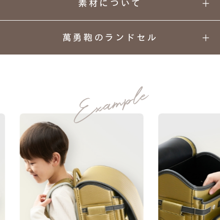
素材について
萬勇鞄のランドセル
動きにあわせてきらりと光る
01
02
03
04
スポーティーでクールなカッコよさ。
カラーと
丈夫さの
安心
背負い
デザイン
理由
安全
心地
ゴールド＆シルバーのメタリックカラー。
05
06
07
08
カーボン系人工皮革
上質な
ネーム
ランドセル
あんしん
素材
プレート
リメイク
保証
MATERIAL
ランドセルには珍しいカーボンファイバー素材
の凹凸を感じさせる柄が入った人工皮革。
manyukaban - 01
スポーティーな印象になります。
色あせない個性に応える、
★★★★★
傷つきにくさ
カラーとデザイン