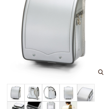
ピンクゴールド×ハートのモチーフ
刻印する文字について
●
ネームプレートはご注文の際に刻印する文字をア
ルファベットでご指定ください。（スペースやドッ
トを含めて
16文字
まで）
●
書体は下記の明朝体と筆記体の2種類からお選び
いただけます。
明朝体
筆記体