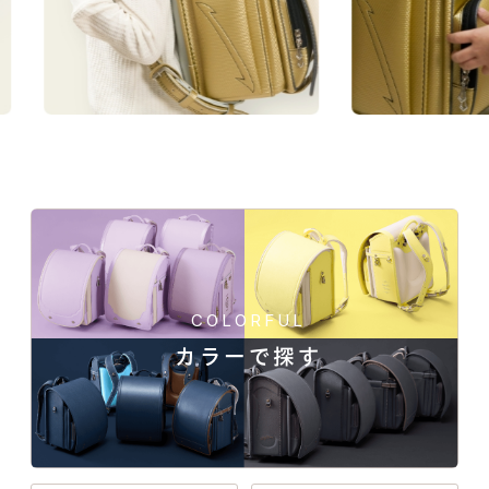
★★★★★
軽さ
★★★★☆
強度
★★★★★
はっ水性
カーボン系人工皮革の商品一覧
COLORFUL
カラーで探す
一人ひとりの「大好き」や「ワクワク」を叶え
メタリックなのにギラつかないカーボン調の凹凸のデザイ
る、21シリーズのデザインと100超のカラーライ
ンナップ。ランドセル探しは、お子さまの“感
ン。
性”と“自分らしさ”が花開く絶好のチャンス。
6年間、このカッコ良さがお気に入り。