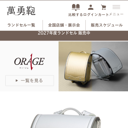
メニュー
ログイン
カート
比較する
ランドセル一覧
全国店舗・展示会
販売スケジュール
ネーム刻印プレートで、
2027年度ランドセル 販売中
自分だけのランドセルに。
つや消しブラック×ユリのモチーフ