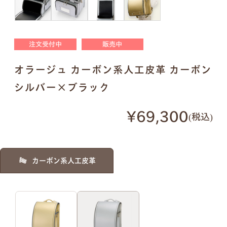
明朝体
筆記体
注文受付中
販売中
●
ご入力通りに印字します。大文字・小文字にお間
オラージュ カーボン系人工皮革 カーボン
違いないかご確認ください。
●
様々なパターンで印字が可能です。下記は入力例
シルバー×ブラック
です。
¥69,300
税込
例1）フルネーム 明朝体
例2）苗字を略称 明朝体
カーボン系人工皮革
例3）下の名前のみ 明朝体
例4）フルネーム 筆記体
例5）苗字を略称 筆記体
例6）下の名前のみ 筆記体