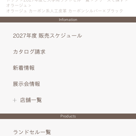
オラージュ
オラージュ カーボン系人工皮革 カーボンシルバー×ブラック
Infomation
2027年度 販売スケジュール
カタログ請求
躍動感のあるステッチがよりスポーティーでシャープな印
新着情報
象に。
展示会情報
店舗一覧
INTERIOR DESIGN
Products
ランドセル一覧