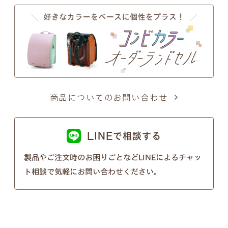
す。
●
写真の色は実物とは異なります。あらかじめご了
商品についてのお問い合わせ
承ください。
LINEで相談する
注意事項2
製品やご注文時のお困りごとなどLINEによるチャッ
筆記体のSとT、zとxについて
ト相談で気軽にお問い合わせください。
筆記体のSとT、zとxの文字が似ているため、間違い
ではないかとのお問い合わせを頂くことがございま
す。