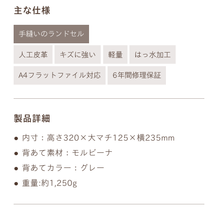
以下の画像のようにきちんとそれぞれ違う形となっ
主な仕様
ておりますのでご安心ください。
手縫いのランドセル
※個別のご注文で筆記体のフォントの種類を変行す
ることはできないので、あらかじめご了承ください
人工皮革
キズに強い
軽量
はっ水加工
ませ。
A4フラットファイル対応
6年間修理保証
製品詳細
内寸：高さ320×大マチ125×横235mm
背あて素材：モルビーナ
背あてカラー：グレー
重量:約1,250g