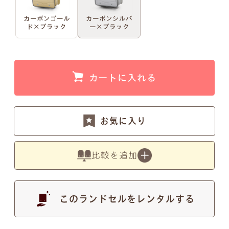
カーボンゴール
カーボンシルバ
ド×ブラック
ー×ブラック
例1）フルネーム 明朝体
例2）苗字を略称 明朝体
例3）下の名前のみ 明朝体
例4）フルネーム 筆記体
カートに入れる
例5）苗字を略称 筆記体
例6）下の名前のみ 筆記体
お気に入り
比較を追加
注意事項1
このランドセルをレンタルする
小文字のg、y、jなどの文字が入ると下のラインが変
わるため、文字サイズが全体的に若干小さくなりま