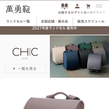
メニュー
ログイン
カート
比較する
ランドセル一覧
全国店舗・展示会
販売スケジュール
ネーム刻印プレートで、
2027年度ランドセル 販売中
自分だけのランドセルに。
つや消しブラック×ユリのモチーフ