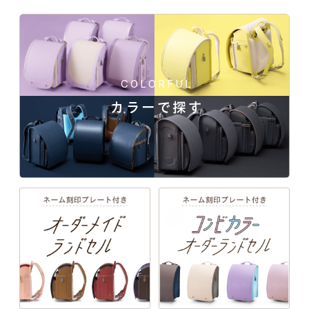
人工皮革157シボの商品一覧
COLORFUL
カラーで探す
一人ひとりの「大好き」や「ワクワク」を叶え
ベーシックなデザインに、上品でマットな質感を加える
る、21シリーズのデザインと100超のカラーライ
ンナップ。ランドセル探しは、お子さまの“感
157シボ。シンプルが放つ、上質な美しさ。
性”と“自分らしさ”が花開く絶好のチャンス。
EXTERIOR DESIGN
詳しく見る