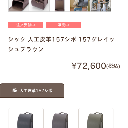
明朝体
筆記体
注文受付中
販売中
●
ご入力通りに印字します。大文字・小文字にお間
シック 人工皮革157シボ 157グレイッ
違いないかご確認ください。
●
様々なパターンで印字が可能です。下記は入力例
シュブラウン
です。
¥72,600
税込
例1）フルネーム 明朝体
例2）苗字を略称 明朝体
人工皮革157シボ
例3）下の名前のみ 明朝体
例4）フルネーム 筆記体
例5）苗字を略称 筆記体
例6）下の名前のみ 筆記体