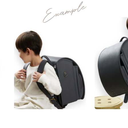
洗練されたミニマムなデザインを
カラーと
丈夫さの
安心
背負い
デザイン
理由
安全
心地
ジェンダーレスな、くすみカラーで。
05
06
07
08
人工皮革157シボ
上質な
ネーム
ランドセル
あんしん
素材
プレート
リメイク
保証
MATERIAL
「157シボ」というマットな質感のシボ加工を
施した人工皮革。傷に強くなることに加え、よ
manyukaban - 01
りデザイン性の高い風合いになります。
色あせない個性に応える、
★★★★★
傷つきにくさ
カラーとデザイン
★★★★★
軽さ
★★★★☆
強度
★★★★★
はっ水性