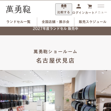
比較する
メニュー
ログイン
カート
ランドセル一覧
全国店舗・展示会
販売スケジュール
2027年度ランドセル 販売中
トップ
全国取扱店舗
萬勇鞄ショールーム 名古屋伏見店
萬勇鞄ショールーム
名古屋伏見店