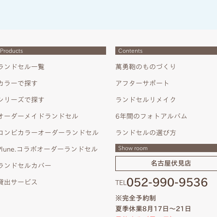
Products
Contents
ランドセル一覧
萬勇鞄のものづくり
カラーで探す
アフターサポート
シリーズで探す
ランドセルリメイク
オーダーメイドランドセル
6年間のフォトアルバム
コンビカラーオーダーランドセル
ランドセルの選び方
Show room
Plune.コラボオーダーランドセル
名古屋伏見店
ランドセルカバー
052-990-9536
貸出サービス
TEL
※完全予約制
夏季休業8月17日～21日