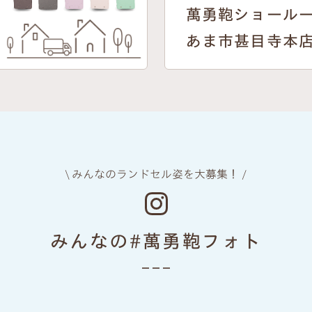
萬勇鞄ショール
あま市甚目寺本
\ みんなのランドセル姿を大募集！ /
みんなの#萬勇鞄フォト