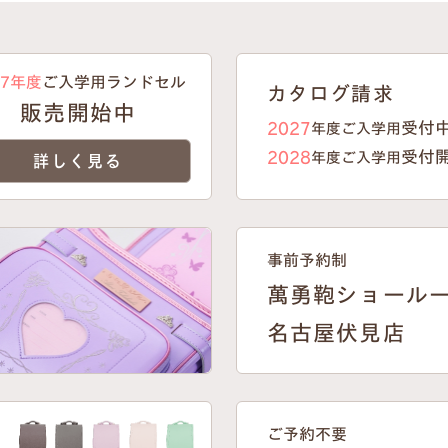
27年度
ご入学用ランドセル
カタログ請求
販売開始中
受付
2027
年度ご入学用
受付
2028
年度ご入学用
詳しく見る
事前予約制
萬勇鞄ショール
名古屋伏見店
ご予約不要