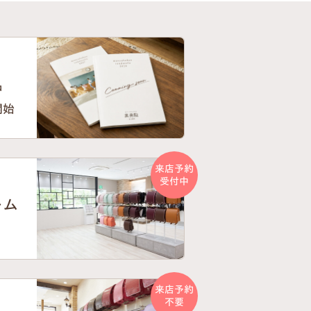
中
開始
来店予約
受付中
ーム
来店予約
不要