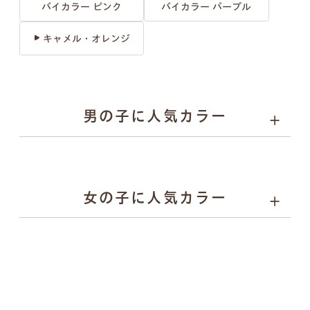
バイカラー ピンク
バイカラー パープル
キャメル・オレンジ
男の子に人気カラー
1
2
3
女の子に人気カラー
1
2
3
人工皮革 シック 157
人工
人工皮革 シック 157ブラ
チャコールグレー
ス
ック