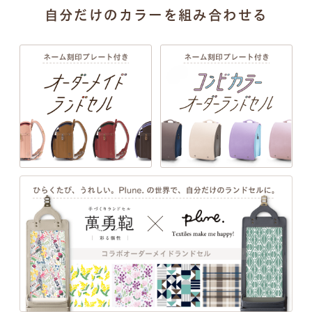
自分だけのカラーを組み合わせる
牛革ハイブリッド リア
牛革ハイブリッド リアン
人
ン 157エクルベージュ
157オールドローズ
1