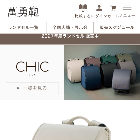
メニュー
ログイン
カート
比較する
ランドセル一覧
全国店舗・展示会
販売スケジュール
ネーム刻印プレートで、
2027年度ランドセル 販売中
自分だけのランドセルに。
つや消しブラック×ユリのモチーフ