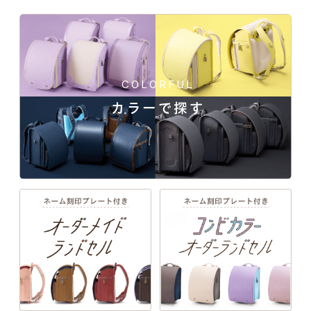
人工皮革157シボの商品一覧
COLORFUL
カラーで探す
一人ひとりの「大好き」や「ワクワク」を叶え
ベーシックなデザインに、上品でマットな質感を加える
る、21シリーズのデザインと100超のカラーライ
ンナップ。ランドセル探しは、お子さまの“感
157シボ。シンプルが放つ、上質な美しさ。
性”と“自分らしさ”が花開く絶好のチャンス。
EXTERIOR DESIGN
詳しく見る