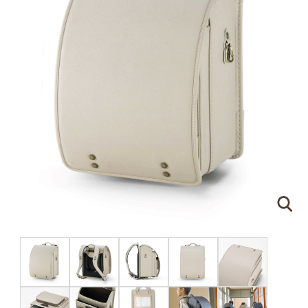
ピンクゴールド×ハートのモチーフ
刻印する文字について
●
ネームプレートはご注文の際に刻印する文字をア
ルファベットでご指定ください。（スペースやドッ
トを含めて
16文字
まで）
●
書体は下記の明朝体と筆記体の2種類からお選び
いただけます。
明朝体
筆記体