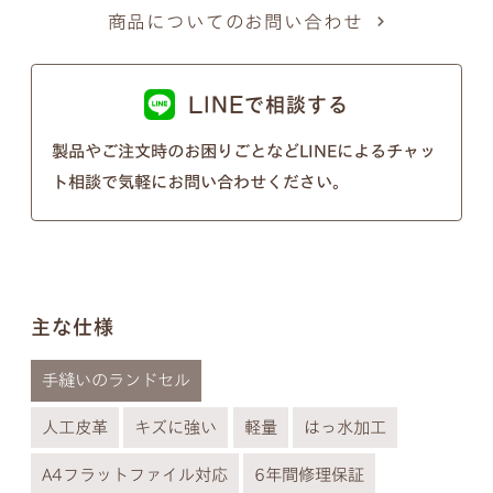
以下の画像のようにきちんとそれぞれ違う形となっ
商品についてのお問い合わせ
ておりますのでご安心ください。
※個別のご注文で筆記体のフォントの種類を変行す
LINEで相談する
ることはできないので、あらかじめご了承ください
ませ。
製品やご注文時のお困りごとなどLINEによるチャッ
ト相談で気軽にお問い合わせください。
主な仕様
手縫いのランドセル
人工皮革
キズに強い
軽量
はっ水加工
A4フラットファイル対応
6年間修理保証