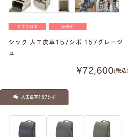
明朝体
筆記体
注文受付中
販売中
●
ご入力通りに印字します。大文字・小文字にお間
シック 人工皮革157シボ 157グレージ
違いないかご確認ください。
●
様々なパターンで印字が可能です。下記は入力例
ュ
です。
¥72,600
税込
例1）フルネーム 明朝体
例2）苗字を略称 明朝体
人工皮革157シボ
例3）下の名前のみ 明朝体
例4）フルネーム 筆記体
例5）苗字を略称 筆記体
例6）下の名前のみ 筆記体