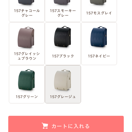
157チャコール
157スモーキー
157モスグレイ
グレー
グレー
例1）フルネーム 明朝体
例2）苗字を略称 明朝体
例3）下の名前のみ 明朝体
例4）フルネーム 筆記体
157グレイッシ
157ブラック
157ネイビー
ュブラウン
例5）苗字を略称 筆記体
例6）下の名前のみ 筆記体
157グリーン
157グレージュ
注意事項1
小文字のg、y、jなどの文字が入ると下のラインが変
カートに入れる
わるため、文字サイズが全体的に若干小さくなりま