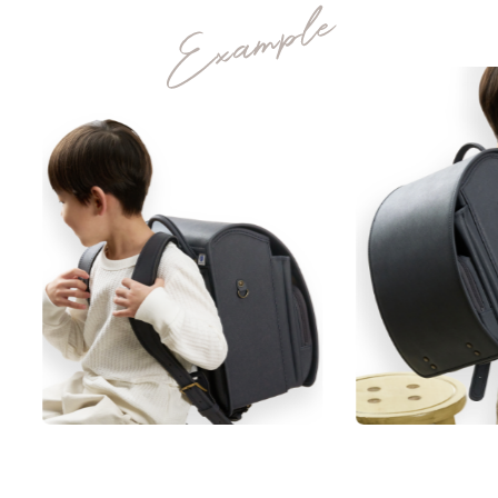
洗練されたミニマムなデザインを
カラーと
丈夫さの
安心
背負い
デザイン
理由
安全
心地
ジェンダーレスな、くすみカラーで。
05
06
07
08
人工皮革157シボ
上質な
ネーム
ランドセル
あんしん
素材
プレート
リメイク
保証
MATERIAL
「157シボ」というマットな質感のシボ加工を
施した人工皮革。傷に強くなることに加え、よ
manyukaban - 01
りデザイン性の高い風合いになります。
色あせない個性に応える、
★★★★★
傷つきにくさ
カラーとデザイン
★★★★★
軽さ
★★★★☆
強度
★★★★★
はっ水性