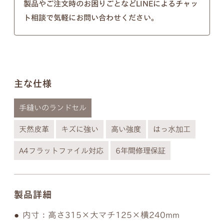
以下の画像のようにきちんとそれぞれ違う形となっ
製品やご注文時のお困りごとなどLINEによるチャッ
ト相談で気軽にお問い合わせください。
ておりますのでご安心ください。
※個別のご注文で筆記体のフォントの種類を変行す
ることはできないので、あらかじめご了承ください
ませ。
主な仕様
手縫いのランドセル
天然皮革
キズに強い
高い強度
はっ水加工
A4フラットファイル対応
6年間修理保証
製品詳細
内寸：高さ315×大マチ125×横240mm