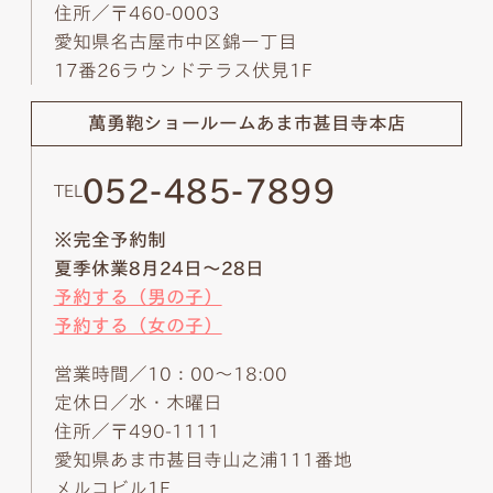
住所／〒460-0003
愛知県名古屋市中区錦一丁目
17番26ラウンドテラス伏見1F
萬勇鞄ショールーム
あま市甚目寺本店
052-485-7899
TEL
※完全予約制
夏季休業8月24日～28日
予約する（男の子）
予約する（女の子）
営業時間／10：00～18:00
定休日／水・木曜日
住所／〒490-1111
愛知県あま市甚目寺山之浦111番地
メルコビル1F