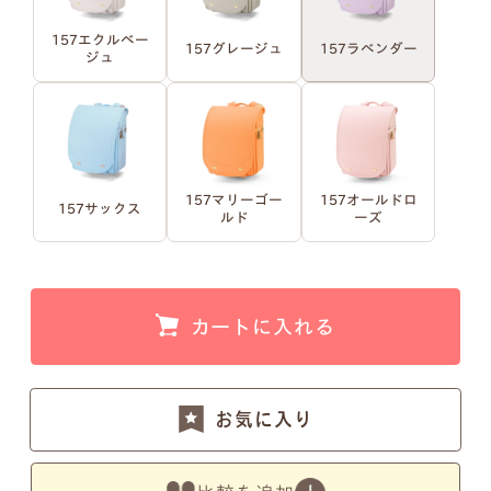
157エクルベー
157グレージュ
157ラベンダー
ジュ
例1）フルネーム 明朝体
例2）苗字を略称 明朝体
例3）下の名前のみ 明朝体
例4）フルネーム 筆記体
157マリーゴー
157オールドロ
157サックス
ルド
ーズ
例5）苗字を略称 筆記体
例6）下の名前のみ 筆記体
カートに入れる
注意事項1
お気に入り
小文字のg、y、jなどの文字が入ると下のラインが変
わるため、文字サイズが全体的に若干小さくなりま