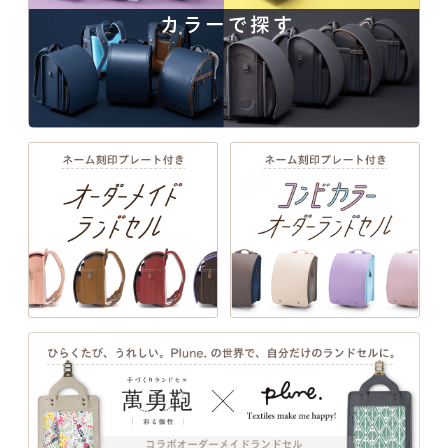
商品一覧
カラーで探す
一人ひとりの「大好き」や「ワクワク」を叶え
る、21シリーズのデザインと100超のカラーライ
ンナップ。ランドセル探しは、お子さまの“感
牛革ハイブリッドは157シボの豊かな質感と、コーナーが
性”と“自分らしさ”が花開く絶好のチャンス。
大きくラウンドしたかぶせとキューブ型のコロンとしたデ
ザイン。
詳しく見る
EXTERIOR DESIGN