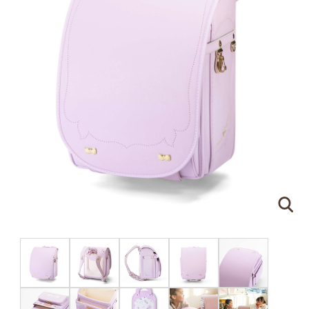
ピンクゴールド×ハートのモチーフ
刻印する文字について
●
ネームプレートはご注文の際に刻印する文字をア
ルファベットでご指定ください。（スペースやドッ
トを含めて
16文字
まで）
●
書体は下記の明朝体と筆記体の2種類からお選び
いただけます。
明朝体
筆記体