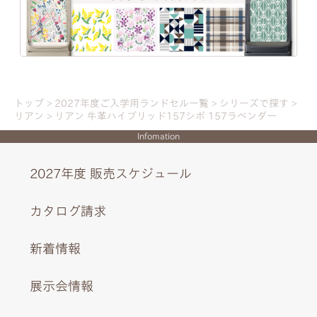
トップ
2027年度ご入学用ランドセル一覧
シリーズで探す
リアン
リアン 牛革ハイブリッド157シボ 157ラベンダー
Infomation
2027年度 販売スケジュール
カタログ請求
新着情報
金具はすべて華やかなゴールドに統一。
展示会情報
美しい印象的な曲線のステッチにリボンの刺しゅうをあし