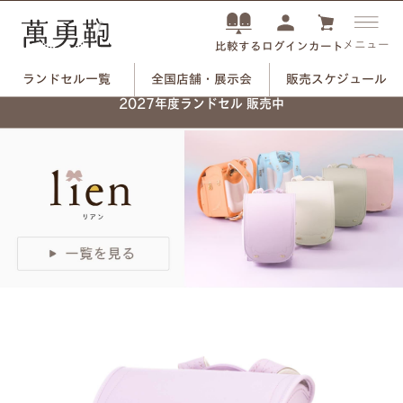
メニュー
ログイン
カート
比較する
ランドセル一覧
全国店舗・展示会
販売スケジュール
ネーム刻印プレートで、
2027年度ランドセル 販売中
自分だけのランドセルに。
つや消しブラック×ユリのモチーフ