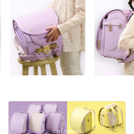
MATERIAL
牛革ハイブリッドは、かぶせと肩ベルトに牛革
manyukaban - 01
を使用し、そのほか本体には人工皮革を使用し
色あせない個性に応える、
た、天然素材の牛革の質感と軽い特徴を持った
カラーとデザイン
人工皮革の良いところを掛け合わせた、お子さ
ま思いの新仕様です。
157シボについて
「157シボ」というマットな質
感のシボ加工を施した素材。傷
に強く、よりデザイン性の高い
風合いになります。
COLORFUL
牛革ハイブリッド157シボの