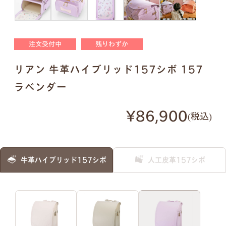
明朝体
筆記体
注文受付中
残りわずか
●
ご入力通りに印字します。大文字・小文字にお間
リアン 牛革ハイブリッド157シボ 157
違いないかご確認ください。
●
様々なパターンで印字が可能です。下記は入力例
ラベンダー
です。
¥86,900
税込
例1）フルネーム 明朝体
例2）苗字を略称 明朝体
牛革ハイブリッド157シボ
人工皮革157シボ
例3）下の名前のみ 明朝体
例4）フルネーム 筆記体
例5）苗字を略称 筆記体
例6）下の名前のみ 筆記体