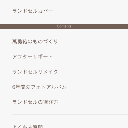
ランドセルカバー
Contents
萬勇鞄のものづくり
アフターサポート
ランドセルリメイク
可憐なチャームやリボンのびょう、大胆なイラストで印象
的に。
6年間のフォトアルバム
かぶせを開けるたびにキュンとするポケットのリボンやコ
ランドセルの選び方
スメのイラスト。
よくある質問