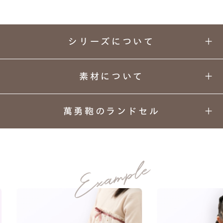
シリーズについて
素材について
萬勇鞄のランドセル
子どもの頃に憧れたママのコスメ。
01
02
03
04
ちょっぴり背伸びしたい、
カラーと
丈夫さの
安心
背負い
デザイン
理由
安全
心地
そんな気持ちに寄り添う、
05
06
07
08
宝石箱のようなランドセル。
上質な
ネーム
ランドセル
あんしん
素材
プレート
リメイク
保証
牛革ハイブリッド157シボ