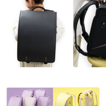
素材
プレート
リメイク
保証
MATERIAL
「157シボ」というマットな質感のシボ加工を
施した人工皮革。傷に強くなることに加え、よ
manyukaban - 01
りデザイン性の高い風合いになります。
色あせない個性に応える、
★★★★★
傷つきにくさ
カラーとデザイン
★★★★★
軽さ
★★★★☆
強度
★★★★★
はっ水性
人工皮革157シボの商品一覧