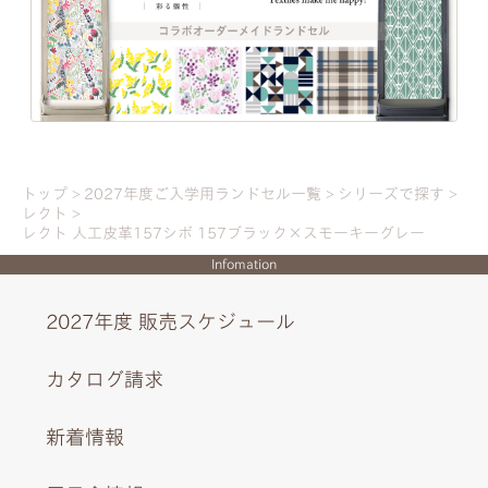
トップ
2027年度ご入学用ランドセル一覧
シリーズで探す
レクト
レクト 人工皮革157シボ 157ブラック×スモーキーグレー
Infomation
2027年度 販売スケジュール
カタログ請求
くすみカラーが効いたサイドのモチーフと、背あてのブラ
新着情報
ックがスタイリッシュ。