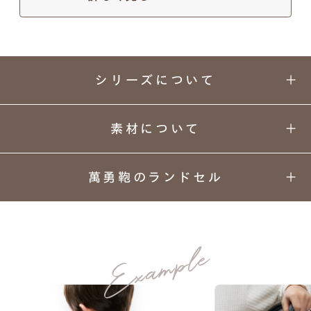
シリーズについて
素材について
萬勇鞄のランドセル
6年間飽きのこないオールラウンダー。
01
02
03
04
くすみカラーを取り入れて
カラーと
丈夫さの
安心
背負い
デザイン
理由
安全
心地
王道のブラックをモダンに。
05
06
07
08
人工皮革157シボ
上質な
ネーム
ランドセル
あんしん