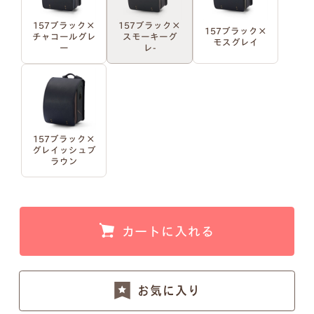
157ブラック×
157ブラック×
157ブラック×
チャコールグレ
スモーキーグ
モスグレイ
例1）フルネーム 明朝体
例2）苗字を略称 明朝体
ー
レ-
例3）下の名前のみ 明朝体
例4）フルネーム 筆記体
157ブラック×
グレイッシュブ
例5）苗字を略称 筆記体
例6）下の名前のみ 筆記体
ラウン
カートに入れる
注意事項1
小文字のg、y、jなどの文字が入ると下のラインが変
お気に入り
わるため、文字サイズが全体的に若干小さくなりま