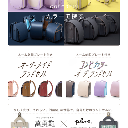
COLORFUL
カラーで探す
一人ひとりの「大好き」や「ワクワク」を叶え
ブラックカラーをより豊かな表情に変える157シボ。使う
る、21シリーズのデザインと100超のカラーライ
ンナップ。ランドセル探しは、お子さまの“感
ほどに愛着のわくこだわりの黒にくすみカラーのアクセン
性”と“自分らしさ”が花開く絶好のチャンス。
ト。
詳しく見る
EXTERIOR DESIGN