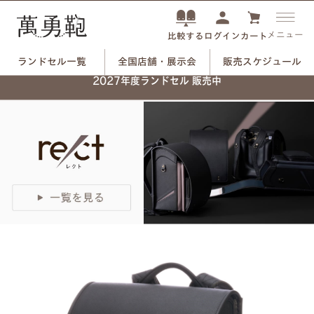
メニュー
ログイン
カート
比較する
ランドセル一覧
全国店舗・展示会
販売スケジュール
ネーム刻印プレートで、
2027年度ランドセル 販売中
自分だけのランドセルに。
つや消しブラック×ユリのモチーフ