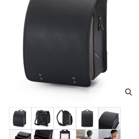
ピンクゴールド×ハートのモチーフ
刻印する文字について
●
ネームプレートはご注文の際に刻印する文字をア
ルファベットでご指定ください。（スペースやドッ
トを含めて
16文字
まで）
●
書体は下記の明朝体と筆記体の2種類からお選び
いただけます。
明朝体
筆記体