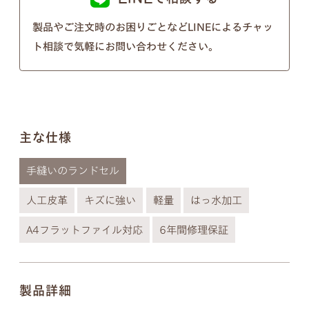
以下の画像のようにきちんとそれぞれ違う形となっ
ておりますのでご安心ください。
製品やご注文時のお困りごとなどLINEによるチャッ
ト相談で気軽にお問い合わせください。
※個別のご注文で筆記体のフォントの種類を変行す
ることはできないので、あらかじめご了承ください
ませ。
主な仕様
手縫いのランドセル
人工皮革
キズに強い
軽量
はっ水加工
A4フラットファイル対応
6年間修理保証
製品詳細