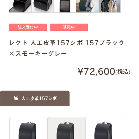
明朝体
筆記体
注文受付中
販売中
●
ご入力通りに印字します。大文字・小文字にお間
レクト 人工皮革157シボ 157ブラック
違いないかご確認ください。
●
様々なパターンで印字が可能です。下記は入力例
×スモーキーグレー
です。
¥72,600
税込
例1）フルネーム 明朝体
例2）苗字を略称 明朝体
人工皮革157シボ
例3）下の名前のみ 明朝体
例4）フルネーム 筆記体
例5）苗字を略称 筆記体
例6）下の名前のみ 筆記体