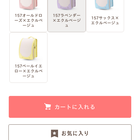
157オールドロ
157ラベンダー
157サックス×
例1）フルネーム 明朝体
例2）苗字を略称 明朝体
ーズ×エクルベ
×エクルベージ
エクルベージュ
ージュ
ュ
例3）下の名前のみ 明朝体
例4）フルネーム 筆記体
157ペールイエ
例5）苗字を略称 筆記体
例6）下の名前のみ 筆記体
ロー×エクルベ
ージュ
カートに入れる
注意事項1
小文字のg、y、jなどの文字が入ると下のラインが変
お気に入り
わるため、文字サイズが全体的に若干小さくなりま