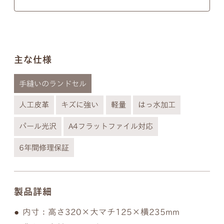
以下の画像のようにきちんとそれぞれ違う形となっ
ておりますのでご安心ください。
※個別のご注文で筆記体のフォントの種類を変行す
ることはできないので、あらかじめご了承ください
主な仕様
ませ。
手縫いのランドセル
人工皮革
キズに強い
軽量
はっ水加工
パール光沢
A4フラットファイル対応
6年間修理保証
製品詳細
内寸：高さ320×大マチ125×横235mm