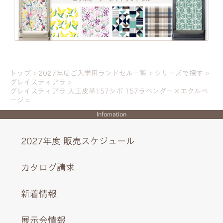
一人ひとりの「大好き」や「ワクワク」を叶え
る、21シリーズのデザインと100超のカラーライ
ンナップ。ランドセル探しは、お子さまの“感
すべてに人工皮革157シボを使用。立体的なあしらいで可
性”と“自分らしさ”が花開く絶好のチャンス。
愛さと上品さを表現。
トップ
2027年度ご入学用ランドセル一覧
シリーズで探す
グレイスティアラ
グレイスティアラ 人工皮革157シボ 157ラベンダー×エクルベ
詳しく見る
ージュ
EXTERIOR DESIGN
Infomation
2027年度 販売スケジュール
カタログ請求
新着情報
展示会情報