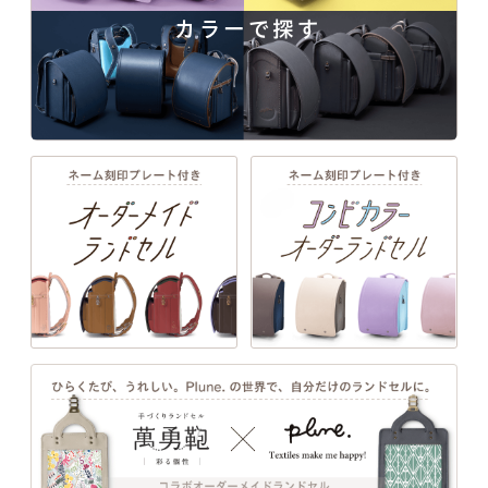
「157シボ」というマットな質感のシボ加工を
カラーで探す
MATERIAL
施した人工皮革。傷に強くなることに加え、よ
manyukaban - 01
りデザイン性の高い風合いになります。
色あせない個性に応える、
★★★★★
傷つきにくさ
カラーとデザイン
★★★★★
軽さ
★★★★☆
強度
★★★★★
はっ水性
人工皮革157シボの商品一覧