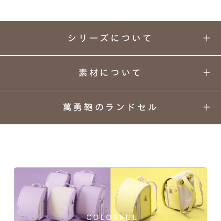
シリーズについて
素材について
萬勇鞄のランドセル
パール×ペールトーンの
01
02
03
04
２色を合わせた上品カラー。
カラーと
丈夫さの
安心
背負い
デザイン
理由
安全
心地
可愛さと凛々しさを感じる艶やかな
05
06
07
08
プリンセスモデル。
人工皮革157シボ
上質な
ネーム
ランドセル
あんしん
素材
プレート
リメイク
保証
COLORFUL