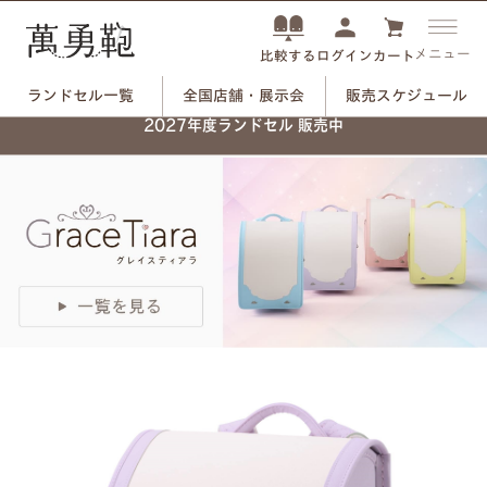
メニュー
ログイン
カート
比較する
ランドセル一覧
全国店舗・展示会
販売スケジュール
ネーム刻印プレートで、
2027年度ランドセル 販売中
自分だけのランドセルに。
つや消しブラック×ユリのモチーフ