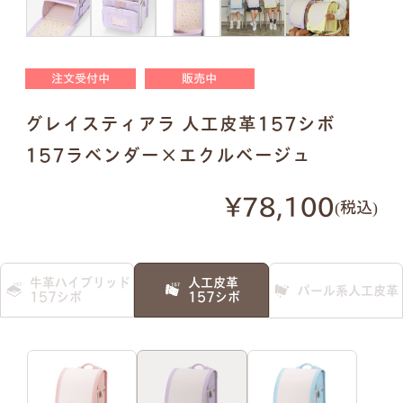
明朝体
筆記体
注文受付中
販売中
●
ご入力通りに印字します。大文字・小文字にお間
グレイスティアラ 人工皮革157シボ
違いないかご確認ください。
●
様々なパターンで印字が可能です。下記は入力例
157ラベンダー×エクルベージュ
です。
¥78,100
税込
例1）フルネーム 明朝体
例2）苗字を略称 明朝体
牛革ハイブリッド
人工皮革
パール系人工皮革
例3）下の名前のみ 明朝体
例4）フルネーム 筆記体
157シボ
157シボ
例5）苗字を略称 筆記体
例6）下の名前のみ 筆記体