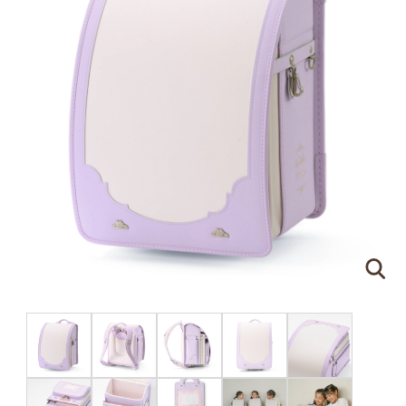
ピンクゴールド×ハートのモチーフ
刻印する文字について
●
ネームプレートはご注文の際に刻印する文字をア
ルファベットでご指定ください。（スペースやドッ
トを含めて
16文字
まで）
●
書体は下記の明朝体と筆記体の2種類からお選び
いただけます。
明朝体
筆記体