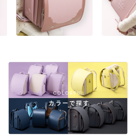
カラーとデザイン
人工皮革の良いところを掛け合わせた、お子さ
ま思いの新仕様です。
157シボについて
「157シボ」というマットな質
感のシボ加工を施した素材。傷
に強く、よりデザイン性の高い
風合いになります。
COLORFUL
牛革ハイブリッド157シボの
商品一覧
カラーで探す
一人ひとりの「大好き」や「ワクワク」を叶え
る、21シリーズのデザインと100超のカラーライ
ンナップ。ランドセル探しは、お子さまの“感
天然の牛革を使用した肌馴染みの良い質感に大きめシボで
性”と“自分らしさ”が花開く絶好のチャンス。
艶やかさをアップ。縁はパールで落ち着いた上品な佇ま