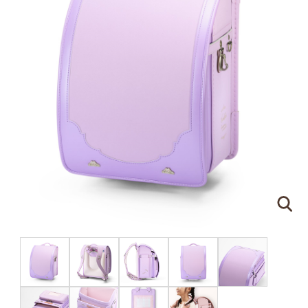
ピンクゴールド×ハートのモチーフ
刻印する文字について
●
ネームプレートはご注文の際に刻印する文字をア
ルファベットでご指定ください。（スペースやドッ
トを含めて
16文字
まで）
●
書体は下記の明朝体と筆記体の2種類からお選び
いただけます。
明朝体
筆記体