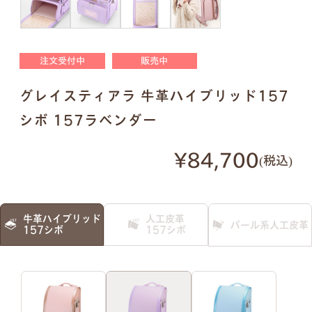
明朝体
筆記体
注文受付中
販売中
●
ご入力通りに印字します。大文字・小文字にお間
グレイスティアラ 牛革ハイブリッド157
違いないかご確認ください。
●
様々なパターンで印字が可能です。下記は入力例
シボ 157ラベンダー
です。
¥84,700
税込
例1）フルネーム 明朝体
例2）苗字を略称 明朝体
牛革ハイブリッド
人工皮革
パール系人工皮革
例3）下の名前のみ 明朝体
例4）フルネーム 筆記体
157シボ
157シボ
例5）苗字を略称 筆記体
例6）下の名前のみ 筆記体