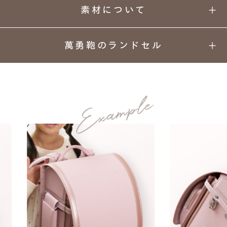
素材について
萬勇鞄のランドセル
パール×ペールトーンの
01
02
03
04
２色を合わせた上品カラー。
カラーと
丈夫さの
安心
背負い
デザイン
理由
安全
心地
可愛さと凛々しさを感じる艶やかな
05
06
07
08
プリンセスモデル。
上質な
ネーム
ランドセル
あんしん
素材
プレート
リメイク
保証
牛革ハイブリッド157シボ
MATERIAL
牛革ハイブリッドは、かぶせと肩ベルトに牛革
manyukaban - 01
を使用し、そのほか本体には人工皮革を使用し
色あせない個性に応える、
た、天然素材の牛革の質感と軽い特徴を持った