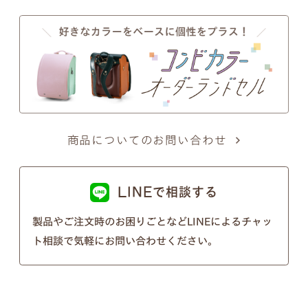
す。
●
写真の色は実物とは異なります。あらかじめご了
承ください。
商品についてのお問い合わせ
注意事項2
LINEで相談する
製品やご注文時のお困りごとなどLINEによるチャッ
筆記体のSとT、zとxについて
ト相談で気軽にお問い合わせください。
筆記体のSとT、zとxの文字が似ているため、間違い
ではないかとのお問い合わせを頂くことがございま
す。