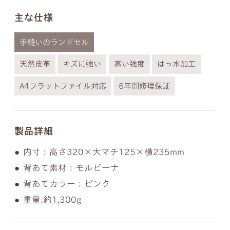
以下の画像のようにきちんとそれぞれ違う形となっ
主な仕様
ておりますのでご安心ください。
※個別のご注文で筆記体のフォントの種類を変行す
手縫いのランドセル
ることはできないので、あらかじめご了承ください
天然皮革
キズに強い
高い強度
はっ水加工
ませ。
A4フラットファイル対応
6年間修理保証
製品詳細
内寸：高さ320×大マチ125×横235mm
背あて素材：モルビーナ
背あてカラー：ピンク
重量:約1,300g