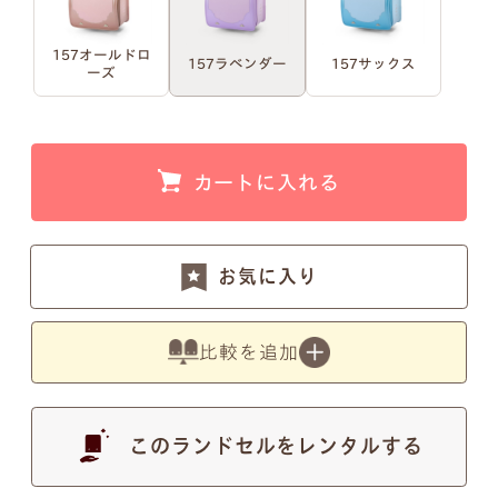
157オールドロ
157ラベンダー
157サックス
例1）フルネーム 明朝体
例2）苗字を略称 明朝体
ーズ
例3）下の名前のみ 明朝体
例4）フルネーム 筆記体
カートに入れる
例5）苗字を略称 筆記体
例6）下の名前のみ 筆記体
お気に入り
比較を追加
注意事項1
このランドセルをレンタルする
小文字のg、y、jなどの文字が入ると下のラインが変
わるため、文字サイズが全体的に若干小さくなりま