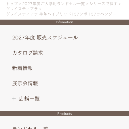
トップ
2027年度ご入学用ランドセル一覧
シリーズで探す
グレイスティアラ
グレイスティアラ 牛革ハイブリッド157シボ 157ラベンダー
Infomation
2027年度 販売スケジュール
カタログ請求
新着情報
サイドには美しい刺しゅうのメッセージ、びょうにはティ
展示会情報
アラのモチーフを。
店舗一覧
INTERIOR DESIGN
Products
ランドセル一覧