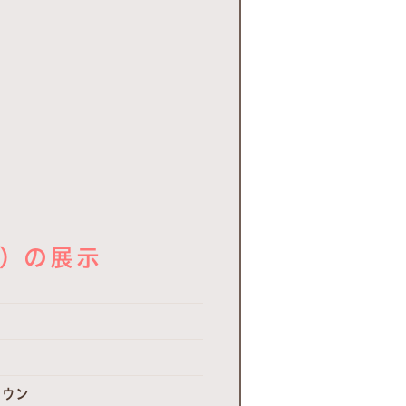
ン）の展示
ク
ラウン