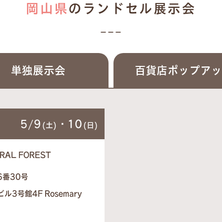
岡山県
のランドセル展示会
単独展示会
百貨店ポップア
5/9
・10
(土)
(日)
RAL FOREST
6番30号
3号館4F Rosemary
】