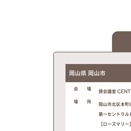
岡山県 岡山市
会 場
貸会議室 CENT
場 所
岡山市北区本町
第一セントラルビル
【ローズマリー