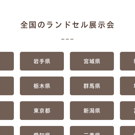
全国のランドセル展示会
県
岩手県
宮城県
県
栃木県
群馬県
県
東京都
新潟県