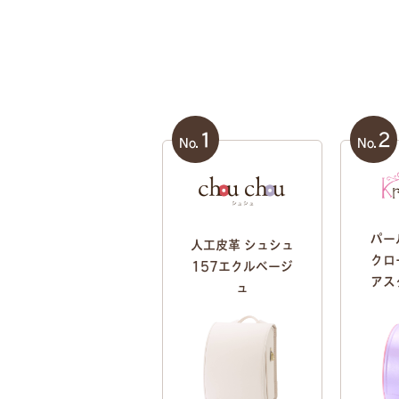
1
2
No.
No.
パー
人工皮革 シュシュ
クロ
157エクルベージ
アス
ュ