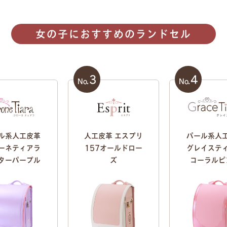
女の子におすすめのランドセル
3
4
No.
No.
ル系人工皮革
パール系人
人工皮革 エスプリ
ーネティアラ
グレイステ
157オールドロー
ターパープル
コーラルピ
ズ