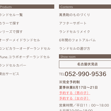
Products
Contents
ランドセル一覧
萬勇鞄のものづくり
カラーで探す
アフターサポート
シリーズで探す
ランドセルリメイク
オーダーメイドランドセル
6年間のフォトアルバム
コンビカラーオーダーランドセル
ランドセルの選び方
Show room
Plune.コラボオーダーランドセル
名古屋伏見店
ランドセルカバー
052-990-9536
貸出サービス
TEL
※完全予約制
夏季休業8月17日～21日
予約する（男の子）
予約する（女の子）
営業時間／平日11：00～18:00
土日祝10:00～18:00