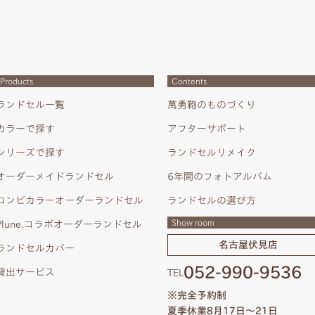
Products
Contents
ランドセル一覧
萬勇鞄のものづくり
カラーで探す
アフターサポート
シリーズで探す
ランドセルリメイク
オーダーメイドランドセル
6年間のフォトアルバム
コンビカラーオーダーランドセル
ランドセルの選び方
Show room
Plune.コラボオーダーランドセル
名古屋伏見店
ランドセルカバー
052-990-9536
貸出サービス
TEL
※完全予約制
夏季休業8月17日～21日