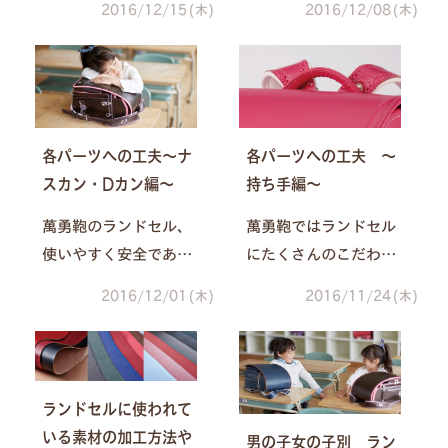
2016/12/15(木)
2016/12/08(木)
で工夫することで、お
もいろいろあります
子さまにとって6年間使
が、ランドセルの中で
いやすいランドセルに
も地味に大切なのが補
仕上げています。こだ
強。実はランドセルの
わりを詰め込んだパー
中には、補強材が入っ
各パーツへの工夫～ナ
各パーツへの工夫 ～
ツの中から、今回は背
ておらずペコペコのも
スカン・Dカン編～
持ち手編～
当てのこだわりをご紹
のもあるんです…。
介いたします！
萬勇鞄のランドセル、
萬勇鞄ではランドセル
使いやすく安全である
にたくさんのこだわり
ようにいろいろな工夫
を詰め込んでいます。
2016/12/01(木)
2016/11/24(木)
をしています。 ランド
ランドセルのパーツひ
セルの各パーツにも、
とつひとつにも、使い
細かい工夫をたくさん
やすくなるような工夫
しているんですよ。 今
が盛りだくさん。今回
ランドセルに使われて
回はランドセルのパー
はランドセルのパーツ
いる素材の加工方法や
男の子女の子別 ラン