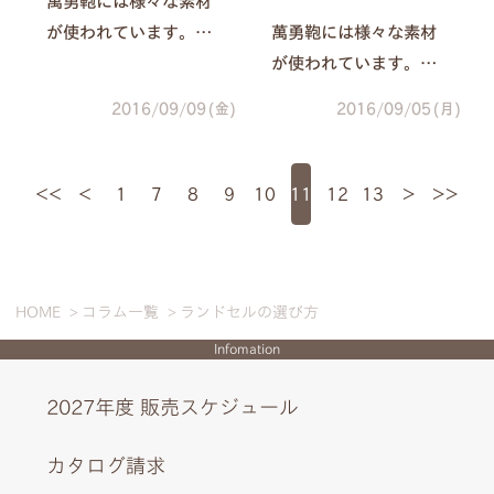
萬勇鞄には様々な素材
が使われています。そ
萬勇鞄には様々な素材
の中から今回は「タフ
が使われています。そ
ガード」についてご紹
の中から今回は「牛
2016/09/09(金)
2016/09/05(月)
介いたします。
革」についてご紹介い
たします。
<<
<
1
7
8
9
10
11
12
13
>
>>
HOME
コラム一覧
ランドセルの選び方
Infomation
2027年度 販売スケジュール
カタログ請求