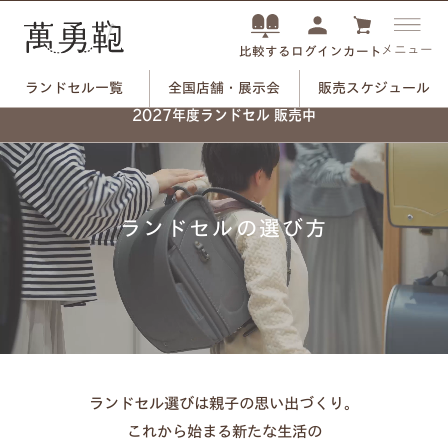
メニュー
ログイン
カート
比較する
ランドセル一覧
全国店舗・展示会
販売スケジュール
2027年度ランドセル 販売中
ランドセルの選び方
ランドセル選びは親子の思い出づくり。
これから始まる新たな生活の