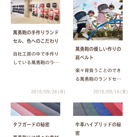
だわっています。今回
切だと教えられていた
はランドセルのモチー
ことが2つありました。
フについてご紹介いた
します。
萬勇鞄の手作りランド
セル、色へのこだわり
萬勇鞄の優しい作りの
自社工房の中で手作り
肩ベルト
している萬勇鞄のラン
楽々背負うことのでき
ドセル。工夫だけでは
る萬勇鞄のランドセ
なく、デザインにもこ
ル。その工夫のひとつ
だわっています。今回
2016/09/26(月)
2016/09/16(金)
である「立ち上がって
はランドセルの色につ
いる立体的な肩ベル
いてご紹介いたしま
ト」についてご紹介い
す。
たします。
タフガードの秘密
牛革ハイブリッドの秘
密