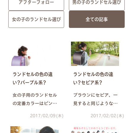
アフターフォロー
男の子のランドセル選び
女の子のランドセル選び
全ての記事
ランドセルの色の違
ランドセルの色の違
い?パープル系?
い?セピア系?
女の子用のランドセル
ブラウンにセピア、一
の定番カラーはピンク
見すると同じような茶
や赤といったお色です
系のお色でも、実は使
2017/02/09(木)
2017/02/02(木)
が、大人っぽいカラー
っている素材によって
を好むお子さまもいら
印象が異なるんです。