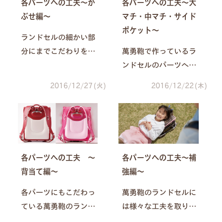
ぞ、よろしくお願いい
各パーツへの工夫～か
各パーツへの工夫～大
な色合いのピンクのラ
たします！
ぶせ編～
マチ・中マチ・サイド
ンドセルがあるとご存
ポケット～
知ですか？今回はピン
ランドセルの細かい部
ク色のランドセルの色
分にまでこだわりを詰
萬勇鞄で作っているラ
の違いについてご紹介
め込んでいる萬勇鞄の
ンドセルのパーツへの
します♪
ランドセル。今回はか
工夫の話は、今回で5回
2016/12/27(火)
2016/12/22(木)
ぶせについてお話しし
目！今回は大マチ・中
たいと思います♪ラン
マチ・サイドポケット
ドセルの中で一番目立
にまつわる工夫をご紹
つ部分であり、毎日の
介します。
ように触れる部分であ
各パーツへの工夫 ～
各パーツへの工夫～補
るかぶせ。ここにもい
背当て編～
強編～
ろいろな工夫をしてい
るんですよ～◎
各パーツにもこだわっ
萬勇鞄のランドセルに
ている萬勇鞄のランド
は様々な工夫を取り入
セル。細かいところま
れています。パーツに