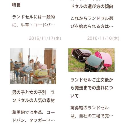
ツの中から、ナスカ
ごとの工夫を、今まで
特長
ドセルの選び方の傾向
ン・Dカンの工夫をご
以上に詳しくご紹介し
紹介いたします。
ていきます。
ランドセルには一般的
これからランドセル選
に、牛革・コードバ
びを始められる方は
ン・人工皮革が使われ
「うちの子にはどれが
2016/11/17(木)
2016/11/10(木)
ることが多いですね。
合うかな？」と悩まれ
実は同じ牛革でも、加
ることも多いと思いま
工の仕方や牛の種類に
す。各ご家庭によって
違いがあることをご存
ランドセルに求めるこ
知でしょうか？今回は
とは違うとは思います
ランドセルご注文後か
萬勇鞄で使われている
が、男の子と女の子に
ら発送までの流れにつ
革の特長をご紹介いた
よって、ランドセルの
男の子と女の子別 ラ
いて
します。
選び方にも傾向があり
ンドセルの人気の素材
ます。
萬勇鞄のランドセル
萬勇鞄では牛革、コー
は、自社の工場で完全
ドバン、タフガードの3
に手作り生産をしてい