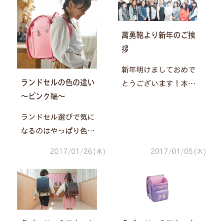
っしゃると思います。
女の子にとっては、フ
周りの子よりも、ちょ
ァッションと同じくら
っぴり背伸びした
い、ランドセルの印象
萬勇鞄より新年のご挨
い…。そんなお子さま
も大切ですよね。今回
拶
には、パープルのラン
は、セピア系カラーラ
新年明けましておめで
ドセルはいかがです
ンドセルの印象を比較
ランドセルの色の違い
とうございます！本年
か？今回は、華やかな
します！
～ピンク編～
もたくさんの方に萬勇
パープル系カラーラン
鞄のランドセルをお買
ドセルをご紹介しま
ランドセル選びで気に
い上げいただき、あり
す！
なるのはやっぱり色で
がとうございました。
すよね♪特に女の子は
2017/01/26(木)
2017/01/05(木)
本年もたくさんの方に
ピンクのランドセルが
喜んでいただけるよう
いい！と言うお子さま
なランドセルを作って
が多いのではないでし
まいりたいと考えてお
ょうか？実はピンクは
ります。今年もどう
ピンクでも、いろいろ