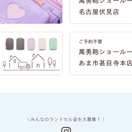
萬勇鞄ショール
名古屋伏見店
ご予約不要
萬勇鞄ショール
あま市甚目寺本
\ みんなのランドセル姿を大募集！ /