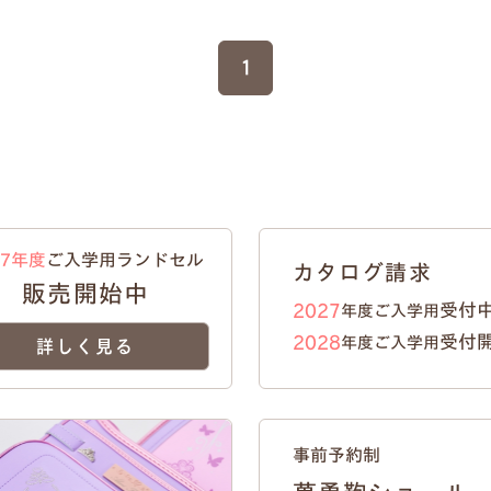
1
27年度
ご入学用ランドセル
カタログ請求
販売開始中
受付
2027
年度ご入学用
受付
2028
年度ご入学用
詳しく見る
事前予約制