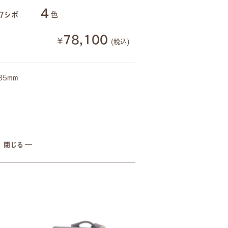
4
色
7シボ
78,100
¥
(税込)
35mm
－
閉じる