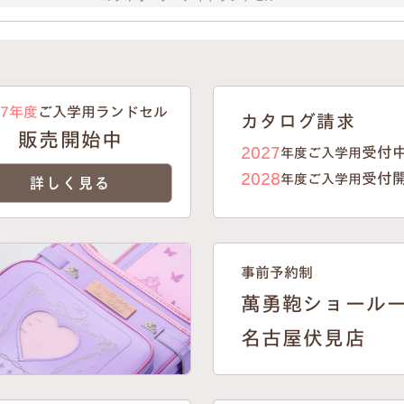
27年度
ご入学用ランドセル
カタログ請求
販売開始中
受付
2027
年度ご入学用
受付
2028
年度ご入学用
詳しく見る
事前予約制
萬勇鞄ショール
名古屋伏見店