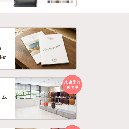
中
開始
来店予約
受付中
ーム