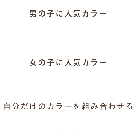
男の子に人気カラー
3
4
No.
No.
女の子に人気カラー
牛革ハイブリッ
 シック 157チ
人工皮革 シック 157ス
ス 157チャ
コールグレー
モーキーグレー
ー×ブラ
3
4
No.
No.
自分だけのカラーを組み合わせる
ブリッド リアン
牛革ハイブリッ
人工皮革 シュシュ 157
エクルベージュ
157ラベ
エクルベージュ