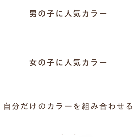
男の子に人気カラー
3
4
No.
No.
女の子に人気カラー
牛革ハイブリッ
 シック 157チ
人工皮革 シック 157ス
ス 157チャ
コールグレー
モーキーグレー
ー×ブラ
3
4
No.
No.
自分だけのカラーを組み合わせる
ブリッド リアン
牛革ハイブリッ
人工皮革 シュシュ 157
エクルベージュ
157ラベ
エクルベージュ