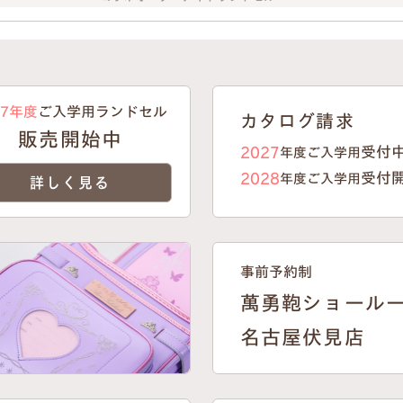
27年度
ご入学用ランドセル
カタログ請求
販売開始中
受付
2027
年度ご入学用
受付
2028
年度ご入学用
詳しく見る
事前予約制
萬勇鞄ショール
名古屋伏見店