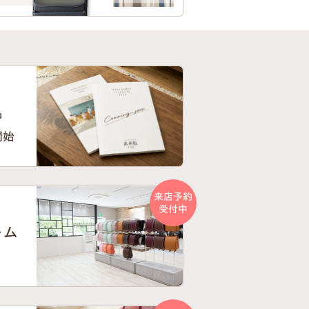
中
開始
来店予約
受付中
ーム