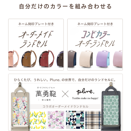
自分だけのカラーを組み合わせる
牛革ハイブリッド リア
牛革ハイブリッド リアン
人
ン 157エクルベージュ
157オールドローズ
1