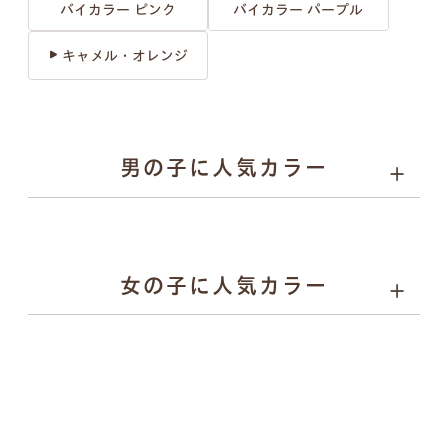
バイカラー ピンク
バイカラー パープル
キャメル・オレンジ
男の子に人気カラー
1
2
3
女の子に人気カラー
1
2
3
人工皮革 シック 157
人工
人工皮革 シック 157ブラ
チャコールグレー
ス
ック