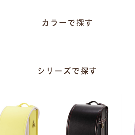
牛革ハイブリッド
選べる4種類
カラーで探す
カーボン系
人工皮革
牛革ハイブリッド10
とは
人工皮革157
シボとは
牛革ハイブリッド15
シリーズで探す
スモーキーグレー
モスグレイ