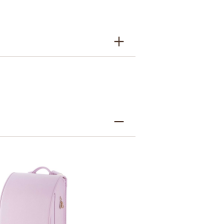
牛革＋人工皮革
9シボとは
7シボとは
グレージュ