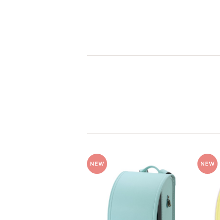
人工皮革
パール系
人工皮革とは
人工皮革109
シボとは
チャコールグレー