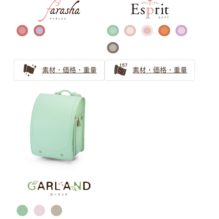
知性的な品のある、青色・ネイビー系の人気ランドセルを
ご紹介
クールビューティーなネイビーのランドセル
ブラック ランドセルの選び方
素材・価格・重量
素材・価格・重量
王道でも個性のある黒色（ブラック）人気ランドセル
男の子ランドセルの王道ブラック（黒色）
黒色（ブラック）ランドセルの安心ガイド 機能とアフタ
ーフォローをやさしくご紹介
ゴールド・シルバー ランドセル
の選び方
戦隊ヒーローに憧れる男の子にはゴールド・シルバーのラ