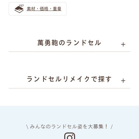
ンドセル！目立ち過ぎないランドセル探しとは
素材・価格・重量
ゴールドのランドセルは少し珍しいけれど近年人気急上
昇！
金色のランドセルはリーダータイプの男の子に人気上昇
萬勇鞄のランドセル
中！
バイカラー ランドセルの選び方
01
02
03
04
カラーと
丈夫さの
安心
背負い
ランドセルリメイクで探す
デザイン
理由
安全
心地
自分らしさを表現するランドセル選び｜萬勇鞄のバイカラ
ーランドセル活用ガイド
05
06
07
08
バイカラー（ツートンカラー）のランドセル！お子さまの
上質な
ネーム
ランドセル
あんしん
素材
プレート
リメイク
保証
個性育む選び方を解説
金色のランドセルはリーダータイプの男の子に人気上昇
\ みんなのランドセル姿を大募集！ /
中！
manyukaban - 01