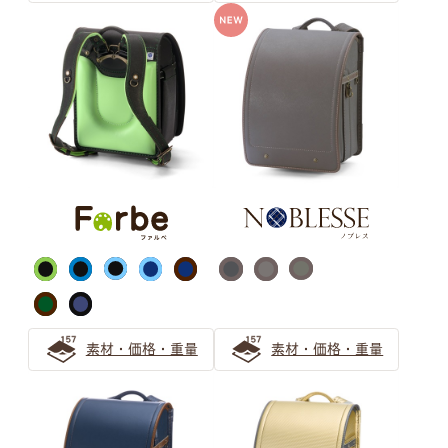
世界にひとつだけの、
お子さまのお気に入りがきっと見つかるように
ランドセルカラーの選び方ガイドをお届けします。
グレー ランドセルの選び方
【2025年】グレーのランドセルが男の子に人気！2026
年入学向けの注目の色は？
グレーのランドセルは知的でスタイリッシュ！色味で個性
をプラスしよう
グレーのランドセルがおしゃれで人気！2024年のトレン
素材・価格・重量
素材・価格・重量
ドの予感
ベージュ ランドセルの選び方