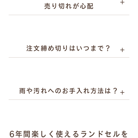
売り切れが心配
お子様の背中を支えます。
Rire（リル）：やさしい彩りとかわいらしさを、自然体
でまとえるランドセル。素朴な風合いと気品あるデザイ
ンで入学から小学校6年生まで寄り添います。
注文締め切りはいつまで？
雨や汚れへのお手入れ方法は？
濡れた場合：乾いた柔らかい布で拭き取り、風通しの良
6年間楽しく使えるランドセルを
い場所で陰干し