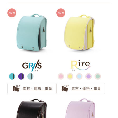
牛革ハイブリッド
牛革＋人工皮革
チャコールグレー
スモーキーグレー
牛革ハイブリッド109シボとは
牛革ハイブリッド157シボとは
モスグレイ
グレージュ
素材・価格・重量
素材・価格・重量
グレイッシュブラウン
ベージュ(エクルベージュ)