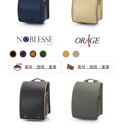
ランドセルのベージュは女の子から大人気！
ベージュのランドセルは選び方で印象が変わる！オンリー
ワンのランドセルを見つけよう
安らぎと上品さ 「ピンクベージュ」ランドセルの選び方
グリーン ランドセルの選び方
女の子向け「ホワイト系カラー」のランドセルを選ぶなら
素材・価格・重量
素材・価格・重量
ミントグリーンがおすすめ！
『グリーン』のランドセルがおすすめ！後悔しない緑のラ
ンドセルの選び方
緑（グリーン）のランドセルは知性を感じるカラー 大人
っぽさを伝えたいお子さまにぴったりなランドセル
キャメル・オレンジ ランドセル