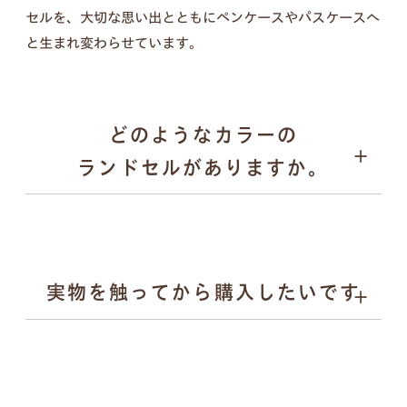
セルを、大切な思い出とともにペンケースやパスケースへ
壁掛けフォトフレーム、キーケース、ペンケース、
と生まれ変わらせています。
パスケース、キーホルダー／計５点セット
どのようなカラーの
ランドセルがありますか。
実物を触ってから購入したいです
ブラック
壁掛けフォトフレーム
キャメル
ブルー系
ピンク
ベージュ