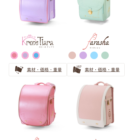
安らぎと上品さ 「ピンクベージュ」ランドセルの選び方
サックス（水色） ランドセルの
選び方
【水色ランドセル】萬勇鞄の誇る唯一無二の青系製品ライ
ンナップを一覧紹介！
素材・価格・重量
素材・価格・重量
水色のランドセルの選び方！人気上昇中のカラーを紹介
水色のランドセルは可愛らしい女の子に人気！
ブルー・ネイビー ランドセルの
選び方
青系（ブルー、水色）のランドセル