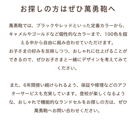
汚れた場合：固く絞った布で優しく拭く（洗剤・クリー
お探しの方はぜひ萬勇鞄へ
ムは不要）
長持ちのコツ：カバーを外して通気させる、濡れたまま
萬勇鞄では、ブラックやレッドといった定番カラーから、
放置しない
キャメルやゴールドなど個性的なカラーまで、100色を超
傷が気になる時：透明カバーの併用もおすすめ
える中から自由に組み合わせていただけます。
お子さまの好みを反映しつつ、おしゃれに仕上げることが
できるので、ぜひお子さまと一緒にデザインを考えてみて
ください。
また、6年間使い続けられるよう、保証や修理などのアフ
ターサービスも充実しています。登校が楽しくなるよう
な、おしゃれで機能的なランドセルをお探しの方は、ぜひ
萬勇鞄へお問い合わせください。