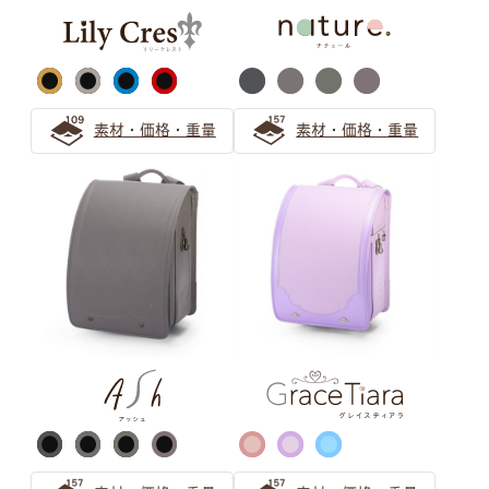
の選び方
上品な大人の人気色「キャメル」のランドセルの選び方
素材・価格・重量
素材・価格・重量
キャメルのランドセルは女の子にも男の子にもおすすめ
オレンジのランドセルで彩る6年間 萬勇鞄ランドセルの
先輩ご家族の声
ブラウン ランドセルの選び方
【保存版】ブラウンのランドセルは大人可愛い！女の子か
ら人気急上昇！
茶色（ブラウン系）ランドセル シックで上品なデザイン
をご紹介
大人可愛いブラウンのランドセルは人気急上昇中！