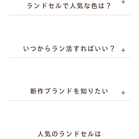
ランドセルで人気な色は？
キーホルダー
いつからラン活すればいい？
詳しく見る
男の子に人気：チャコールグレー、スモーキーグレー、
ネイビーなど
女の子に人気：ラベンダー、サックス、グレージュ、パ
ールピーチなど
新作ブランドを知りたい
gris（グリ）：研ぎ澄まされたミニマルと揺るがない力
人気のランドセルは
強さを両立するランドセル。かっこよさで日々挑戦する