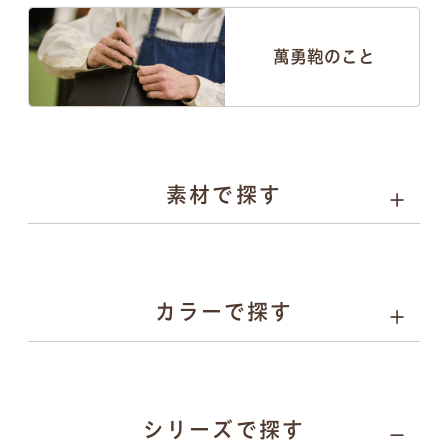
萬勇鞄のこと
素材で探す
人工皮革
選べる4種類
カラーで探す
パール系
カーボン系
人工皮革
とは
人工皮革
とは
人工皮革
人工皮革
157
シリーズで探す
109シボ
とは
シボ
とは