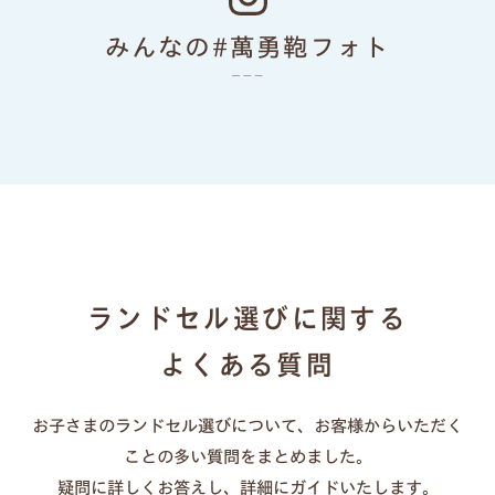
色あせない個性に応える、
みんなの#萬勇鞄フォト
カラーとデザイン
ランドセルリメイク
ランドセル選びに関する
よくある質問
お子さまのランドセル選びについて、お客様からいただく
一人ひとりの「大好き」や「ワクワク」を叶え
ことの多い質問をまとめました。
る、21シリーズのデザインと100超のカラーライ
疑問に詳しくお答えし、詳細にガイドいたします。