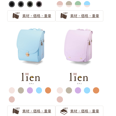
素材・価格・重量
素材・価格・重量
バイカラー ピンク
バイカラー パープル
キャメル・オレンジ
萬勇鞄ランドセル
カラー選びガイド
ランドセルのカラーを選ぶのも、
素材・価格・重量
素材・価格・重量
お子さまにとって個性を育む大切な思い出。