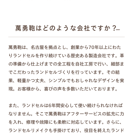
ンナップ。ランドセル探しは、お子さまの“感
性”と“自分らしさ”が花開く絶好のチャンス。
6年間の「ありがとう」。
傷を見るたび思い出す、親子の笑顔を新
萬勇鞄はどのような会社ですか？
詳しく見る
たなカタチに。
萬勇鞄は、名古屋を拠点とし、創業から70年以上にわた
入学式の日は大きく見えたランドセル、今はちょっ
りランドセルを作り続けている歴史ある製造会社です。革
ぴり小さく見えるような。
の準備から仕上げまでの全工程を自社工房で行い、細部ま
この6年間は、お子さまにとっても親御さまにとっ
でこだわったランドセルづくりを行っています。その結
ても、かけがえのない毎日だったと思います。
果、軽量かつ丈夫、シンプルでもおしゃれなデザインを実
思い出と成長の証が詰まったランドセルを、これか
現。お客様から、喜びの声を多数いただいております。
らも使える形に変えて、お届けします。
また、ランドセルは6年間安心して使い続けられなければ
なりません。そこで萬勇鞄はアフターサービスの拡充に力
を入れ、修理や故障にも柔軟に対応しています。さらに、
セット内容
ランドセルリメイクも手掛けており、役目を終えたランド