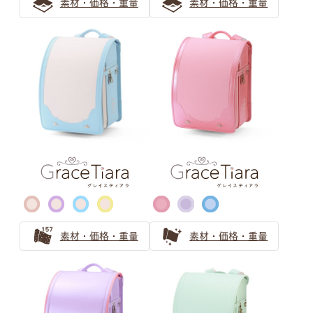
素材・価格・重量
素材・価格・重量
パープル ランドセルの選び方
パープルのランドセルは女の子の憧れ！可愛らしさと気品
で飽きない工夫もできる
清楚で個性的な薄紫ランドセル 親子で安心の選び方ガイ
ド
気品漂うパープル（紫色）カラーの人気ランドセル
ピンク ランドセルの選び方
【2026年度ご入学向け】ピンクのランドセルは女の子に
素材・価格・重量
素材・価格・重量
人気
可愛さ華やぐローズピンクのランドセル！お子さまに一番
似合うピンク色を選ぶ方法も紹介