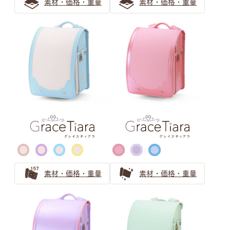
素材・価格・重量
素材・価格・重量
パープル ランドセルの選び方
パープルのランドセルは女の子の憧れ！可愛らしさと気品
で飽きない工夫もできる
清楚で個性的な薄紫ランドセル 親子で安心の選び方ガイ
ド
気品漂うパープル（紫色）カラーの人気ランドセル
ピンク ランドセルの選び方
【2026年度ご入学向け】ピンクのランドセルは女の子に
素材・価格・重量
素材・価格・重量
人気
可愛さ華やぐローズピンクのランドセル！お子さまに一番
似合うピンク色を選ぶ方法も紹介