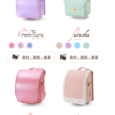
安らぎと上品さ 「ピンクベージュ」ランドセルの選び方
サックス（水色） ランドセルの
選び方
【水色ランドセル】萬勇鞄の誇る唯一無二の青系製品ライ
ンナップを一覧紹介！
素材・価格・重量
素材・価格・重量
水色のランドセルの選び方！人気上昇中のカラーを紹介
水色のランドセルは可愛らしい女の子に人気！
ブルー・ネイビー ランドセルの
選び方
青系（ブルー、水色）のランドセル