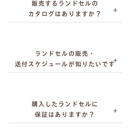
販売するランドセルの
愛知県内の直営ショールーム
パープル
カタログはありますか？
全国取扱店舗
ゴールド など
日本各地で開催される萬勇鞄の単独展示会
合同展示会や百貨店でのPOP UPイベント など
メタリック調やパール調の光沢カラー
落ち着きのある「くすみカラー」 など
キーケース
ランドセルの販売・
送付スケジュールが知りたいです
購入したランドセルに
2025年12月末頃：翌年度モデルの全ラインナップを
保証はありますか？
公式サイトで公開
2026年2月〜：展示会の予約受付を順次開始
ペンケース