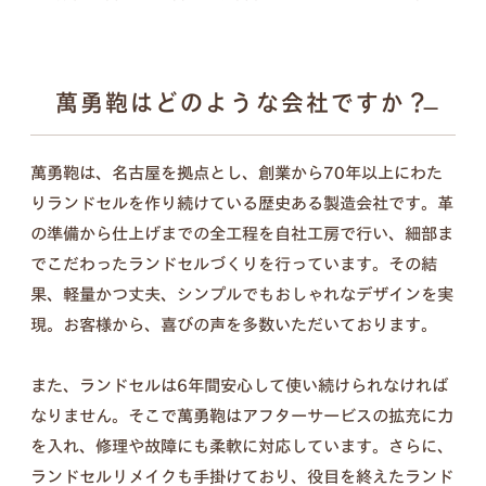
ンナップ。ランドセル探しは、お子さまの“感
性”と“自分らしさ”が花開く絶好のチャンス。
6年間の「ありがとう」。
傷を見るたび思い出す、親子の笑顔を新
萬勇鞄はどのような会社ですか？
詳しく見る
たなカタチに。
萬勇鞄は、名古屋を拠点とし、創業から70年以上にわた
入学式の日は大きく見えたランドセル、今はちょっ
りランドセルを作り続けている歴史ある製造会社です。革
ぴり小さく見えるような。
の準備から仕上げまでの全工程を自社工房で行い、細部ま
この6年間は、お子さまにとっても親御さまにとっ
でこだわったランドセルづくりを行っています。その結
ても、かけがえのない毎日だったと思います。
果、軽量かつ丈夫、シンプルでもおしゃれなデザインを実
思い出と成長の証が詰まったランドセルを、これか
現。お客様から、喜びの声を多数いただいております。
らも使える形に変えて、お届けします。
また、ランドセルは6年間安心して使い続けられなければ
なりません。そこで萬勇鞄はアフターサービスの拡充に力
を入れ、修理や故障にも柔軟に対応しています。さらに、
セット内容
ランドセルリメイクも手掛けており、役目を終えたランド