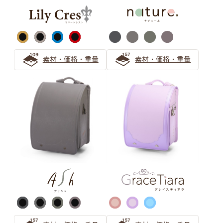
の選び方
上品な大人の人気色「キャメル」のランドセルの選び方
素材・価格・重量
素材・価格・重量
キャメルのランドセルは女の子にも男の子にもおすすめ
オレンジのランドセルで彩る6年間 萬勇鞄ランドセルの
先輩ご家族の声
ブラウン ランドセルの選び方
【保存版】ブラウンのランドセルは大人可愛い！女の子か
ら人気急上昇！
茶色（ブラウン系）ランドセル シックで上品なデザイン
をご紹介
大人可愛いブラウンのランドセルは人気急上昇中！