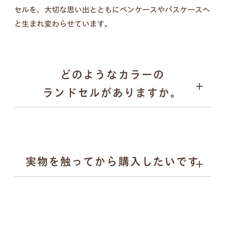
セルを、大切な思い出とともにペンケースやパスケースへ
壁掛けフォトフレーム、キーケース、ペンケース、
と生まれ変わらせています。
パスケース、キーホルダー／計５点セット
どのようなカラーの
ランドセルがありますか。
実物を触ってから購入したいです
ブラック
壁掛けフォトフレーム
キャメル
ブルー系
ピンク
ベージュ