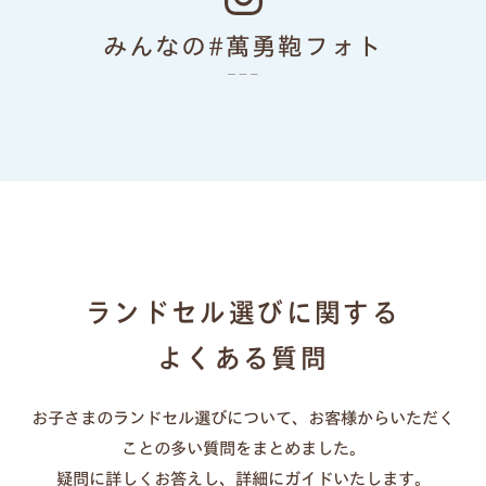
色あせない個性に応える、
みんなの#萬勇鞄フォト
カラーとデザイン
ランドセルリメイク
ランドセル選びに関する
よくある質問
お子さまのランドセル選びについて、お客様からいただく
一人ひとりの「大好き」や「ワクワク」を叶え
ことの多い質問をまとめました。
る、21シリーズのデザインと100超のカラーライ
疑問に詳しくお答えし、詳細にガイドいたします。