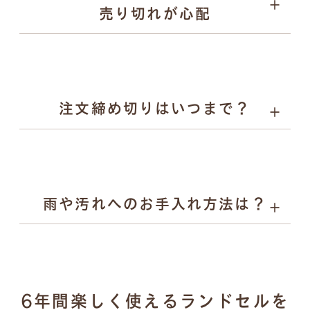
売り切れが心配
お子様の背中を支えます。
Rire（リル）：やさしい彩りとかわいらしさを、自然体
でまとえるランドセル。素朴な風合いと気品あるデザイ
ンで入学から小学校6年生まで寄り添います。
注文締め切りはいつまで？
雨や汚れへのお手入れ方法は？
濡れた場合：乾いた柔らかい布で拭き取り、風通しの良
6年間楽しく使えるランドセルを
い場所で陰干し