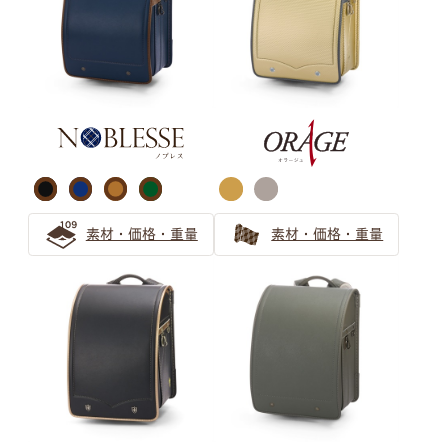
ランドセルのベージュは女の子から大人気！
ベージュのランドセルは選び方で印象が変わる！オンリー
ワンのランドセルを見つけよう
安らぎと上品さ 「ピンクベージュ」ランドセルの選び方
グリーン ランドセルの選び方
女の子向け「ホワイト系カラー」のランドセルを選ぶなら
素材・価格・重量
素材・価格・重量
ミントグリーンがおすすめ！
『グリーン』のランドセルがおすすめ！後悔しない緑のラ
ンドセルの選び方
緑（グリーン）のランドセルは知性を感じるカラー 大人
っぽさを伝えたいお子さまにぴったりなランドセル
キャメル・オレンジ ランドセル