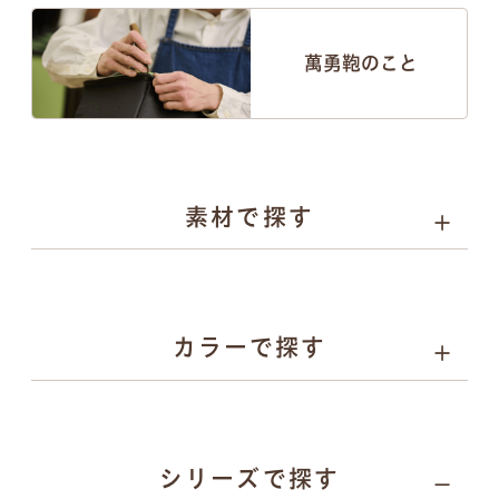
萬勇鞄のこと
素材で探す
人工皮革
選べる4種類
カラーで探す
パール系
カーボン系
人工皮革
とは
人工皮革
とは
人工皮革
人工皮革
157
シリーズで探す
109シボ
とは
シボ
とは