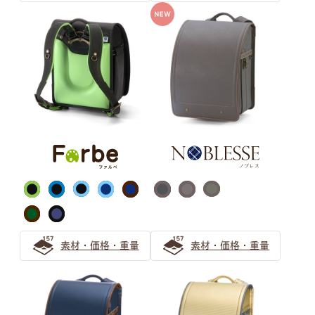
世界にひとつだけの、
お子さまのお気に入りがきっと見つかるように
ランドセルカラーの選び方ガイドをお届けします。
グレー ランドセルの選び方
【2025年】グレーのランドセルが男の子に人気！2026
年入学向けの注目の色は？
グレーのランドセルは知的でスタイリッシュ！色味で個性
をプラスしよう
グレーのランドセルがおしゃれで人気！2024年のトレン
素材・価格・重量
素材・価格・重量
ドの予感
ベージュ ランドセルの選び方