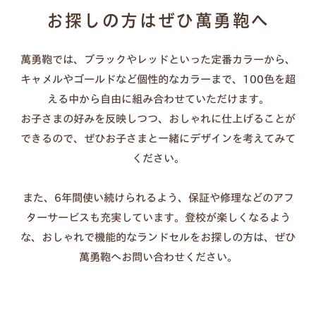
汚れた場合：固く絞った布で優しく拭く（洗剤・クリー
お探しの方はぜひ萬勇鞄へ
ムは不要）
長持ちのコツ：カバーを外して通気させる、濡れたまま
萬勇鞄では、ブラックやレッドといった定番カラーから、
放置しない
キャメルやゴールドなど個性的なカラーまで、100色を超
傷が気になる時：透明カバーの併用もおすすめ
える中から自由に組み合わせていただけます。
お子さまの好みを反映しつつ、おしゃれに仕上げることが
できるので、ぜひお子さまと一緒にデザインを考えてみて
ください。
また、6年間使い続けられるよう、保証や修理などのアフ
ターサービスも充実しています。登校が楽しくなるよう
な、おしゃれで機能的なランドセルをお探しの方は、ぜひ
萬勇鞄へお問い合わせください。