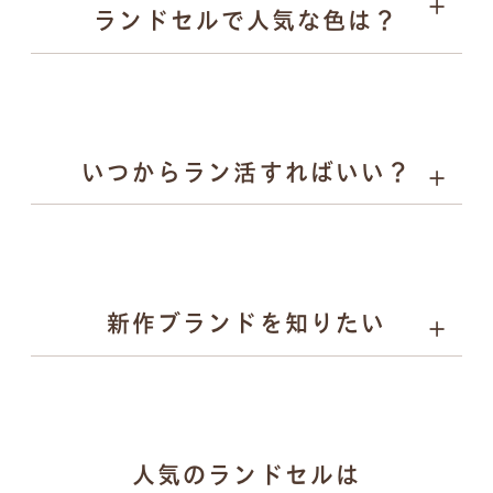
ランドセルで人気な色は？
キーホルダー
いつからラン活すればいい？
詳しく見る
男の子に人気：チャコールグレー、スモーキーグレー、
ネイビーなど
女の子に人気：ラベンダー、サックス、グレージュ、パ
ールピーチなど
新作ブランドを知りたい
gris（グリ）：研ぎ澄まされたミニマルと揺るがない力
人気のランドセルは
強さを両立するランドセル。かっこよさで日々挑戦する