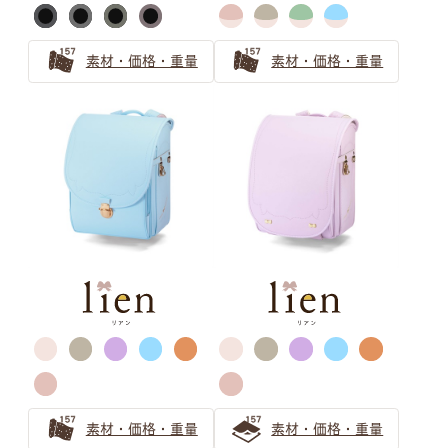
素材・価格・重量
素材・価格・重量
バイカラー ピンク
バイカラー パープル
キャメル・オレンジ
萬勇鞄ランドセル
カラー選びガイド
ランドセルのカラーを選ぶのも、
素材・価格・重量
素材・価格・重量
お子さまにとって個性を育む大切な思い出。