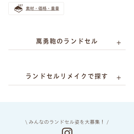
ンドセル！目立ち過ぎないランドセル探しとは
素材・価格・重量
ゴールドのランドセルは少し珍しいけれど近年人気急上
昇！
金色のランドセルはリーダータイプの男の子に人気上昇
萬勇鞄のランドセル
中！
バイカラー ランドセルの選び方
01
02
03
04
カラーと
丈夫さの
安心
背負い
ランドセルリメイクで探す
デザイン
理由
安全
心地
自分らしさを表現するランドセル選び｜萬勇鞄のバイカラ
ーランドセル活用ガイド
05
06
07
08
バイカラー（ツートンカラー）のランドセル！お子さまの
上質な
ネーム
ランドセル
あんしん
素材
プレート
リメイク
保証
個性育む選び方を解説
金色のランドセルはリーダータイプの男の子に人気上昇
\ みんなのランドセル姿を大募集！ /
中！
manyukaban - 01