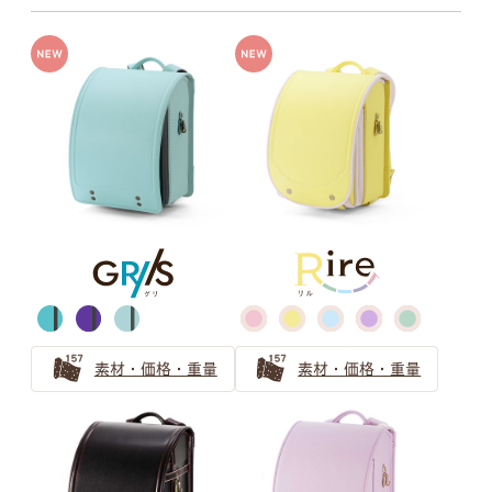
牛革ハイブリッド
牛革＋人工皮革
チャコールグレー
スモーキーグレー
牛革ハイブリッド109シボとは
牛革ハイブリッド157シボとは
モスグレイ
グレージュ
素材・価格・重量
素材・価格・重量
グレイッシュブラウン
ベージュ(エクルベージュ)