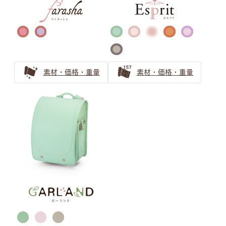
知性的な品のある、青色・ネイビー系の人気ランドセルを
ご紹介
クールビューティーなネイビーのランドセル
ブラック ランドセルの選び方
素材・価格・重量
素材・価格・重量
王道でも個性のある黒色（ブラック）人気ランドセル
男の子ランドセルの王道ブラック（黒色）
黒色（ブラック）ランドセルの安心ガイド 機能とアフタ
ーフォローをやさしくご紹介
ゴールド・シルバー ランドセル
の選び方
戦隊ヒーローに憧れる男の子にはゴールド・シルバーのラ