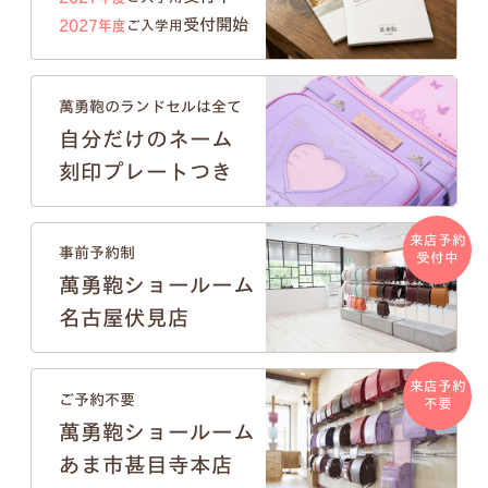
受付開始
2027年度
ご入学用
萬勇鞄のランドセルは全て
自分だけのネーム
刻印プレートつき
来店予約
事前予約制
受付中
萬勇鞄ショールーム
名古屋伏見店
来店予約
ご予約不要
不要
萬勇鞄ショールーム
あま市甚目寺本店