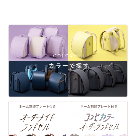
01
02
03
04
カラーと
丈夫さの
安心
背負い
デザイン
理由
安全
心地
05
06
07
08
上質な
ネーム
ランドセル
あんしん
素材
プレート
リメイク
保証
COLORFUL
カラーで探す
manyukaban - 01
色あせない個性に応える、
カラーとデザイン