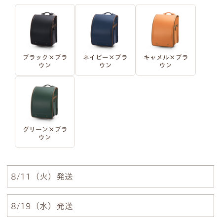
明朝体
筆記体
●
ご入力通りに印字します。大文字・小文字にお間
ブラック×ブラ
ネイビー×ブラ
キャメル×ブラ
ウン
ウン
ウン
違いないかご確認ください。
●
様々なパターンで印字が可能です。下記は入力例
です。
例1）フルネーム 明朝体
例2）苗字を略称 明朝体
グリーン×ブラ
ウン
例3）下の名前のみ 明朝体
例4）フルネーム 筆記体
8/11（火）発送
例5）苗字を略称 筆記体
例6）下の名前のみ 筆記体
8/19（水）発送