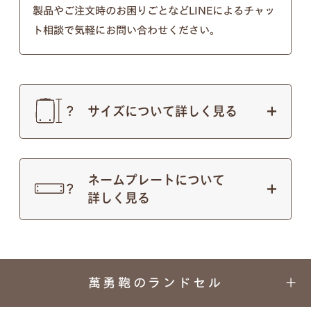
以下の画像のようにきちんとそれぞれ違う形となっ
製品やご注文時のお困りごとなどLINEによるチャッ
ておりますのでご安心ください。
ト相談で気軽にお問い合わせください。
※個別のご注文で筆記体のフォントの種類を変行す
ることはできないので、あらかじめご了承ください
ませ。
サイズについて詳しく見る
ネームプレートについて
詳しく見る
萬勇鞄のランドセル