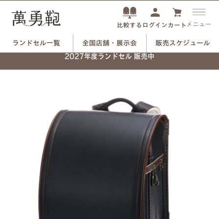
メニュー
ログイン
カート
比較する
ランドセル一覧
全国店舗・展示会
販売スケジュール
ネーム刻印プレートで、
2027年度ランドセル 販売中
自分だけのランドセルに。
つや消しブラック×ユリのモチーフ