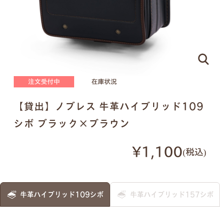
ピンクゴールド×ハートのモチーフ
刻印する文字について
注文受付中
在庫状況
●
ネームプレートはご注文の際に刻印する文字をア
ルファベットでご指定ください。（スペースやドッ
【貸出】ノブレス 牛革ハイブリッド109
トを含めて
16文字
まで）
シボ ブラック×ブラウン
●
書体は下記の明朝体と筆記体の2種類からお選び
いただけます。
¥1,100
税込
明朝体
筆記体
牛革ハイブリッド109シボ
牛革ハイブリッド157シボ