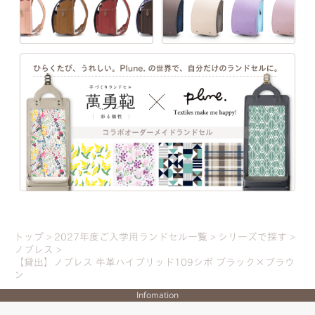
一人ひとりの「大好き」や「ワクワク」を叶え
る、21シリーズのデザインと100超のカラーライ
ンナップ。ランドセル探しは、お子さまの“感
性”と“自分らしさ”が花開く絶好のチャンス。
トップ
2027年度ご入学用ランドセル一覧
シリーズで探す
ノブレス
【貸出】ノブレス 牛革ハイブリッド109シボ ブラック×ブラウ
詳しく見る
ン
Infomation