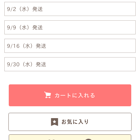
9/2（水）発送
例1）フルネーム 明朝体
例2）苗字を略称 明朝体
9/9（水）発送
例3）下の名前のみ 明朝体
例4）フルネーム 筆記体
9/16（水）発送
9/30（水）発送
例5）苗字を略称 筆記体
例6）下の名前のみ 筆記体
カートに入れる
注意事項1
お気に入り
小文字のg、y、jなどの文字が入ると下のラインが変
わるため、文字サイズが全体的に若干小さくなりま