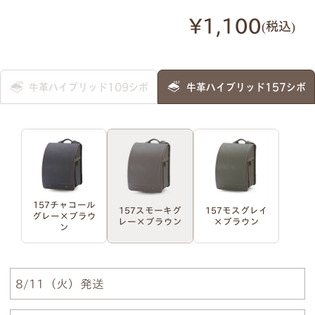
明朝体
筆記体
¥1,100
税込
●
ご入力通りに印字します。大文字・小文字にお間
牛革ハイブリッド109シボ
牛革ハイブリッド157シボ
違いないかご確認ください。
●
様々なパターンで印字が可能です。下記は入力例
です。
例1）フルネーム 明朝体
例2）苗字を略称 明朝体
157チャコール
157スモーキグ
157モスグレイ
グレー×ブラウ
レー×ブラウン
×ブラウン
ン
例3）下の名前のみ 明朝体
例4）フルネーム 筆記体
8/11（火）発送
例5）苗字を略称 筆記体
例6）下の名前のみ 筆記体