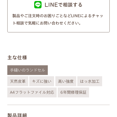
以下の画像のようにきちんとそれぞれ違う形となっ
LINEで相談する
ておりますのでご安心ください。
製品やご注文時のお困りごとなどLINEによるチャッ
※個別のご注文で筆記体のフォントの種類を変行す
ト相談で気軽にお問い合わせください。
ることはできないので、あらかじめご了承ください
ませ。
主な仕様
手縫いのランドセル
天然皮革
キズに強い
高い強度
はっ水加工
A4フラットファイル対応
6年間修理保証
製品詳細