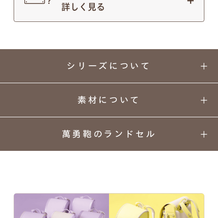
詳しく見る
シリーズについて
素材について
萬勇鞄のランドセル
知性と気品を兼ね備えた
01
02
03
04
大人も使いたくなるような上質さ。
カラーと
丈夫さの
安心
背負い
デザイン
理由
安全
心地
クラシック＆モダンな人気シリーズ。
05
06
07
08