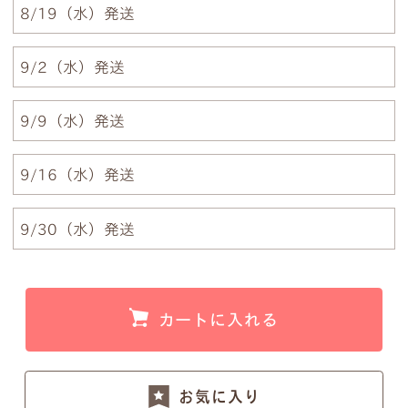
8/19（水）発送
例1）フルネーム 明朝体
例2）苗字を略称 明朝体
9/2（水）発送
9/9（水）発送
例3）下の名前のみ 明朝体
例4）フルネーム 筆記体
9/16（水）発送
例5）苗字を略称 筆記体
例6）下の名前のみ 筆記体
9/30（水）発送
カートに入れる
注意事項1
小文字のg、y、jなどの文字が入ると下のラインが変
お気に入り
わるため、文字サイズが全体的に若干小さくなりま