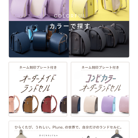
上質な
ネーム
ランドセル
あんしん
素材
プレート
リメイク
保証
牛革ハイブリッド157シボ
MATERIAL
COLORFUL
カラーで探す
牛革ハイブリッドは、かぶせと肩ベルトに牛革
manyukaban - 01
を使用し、そのほか本体には人工皮革を使用し
色あせない個性に応える、
た、天然素材の牛革の質感と軽い特徴を持った
カラーとデザイン
人工皮革の良いところを掛け合わせた、お子さ
ま思いの新仕様です。
157シボについて
「157シボ」というマットな質
感のシボ加工を施した素材。傷
に強く、よりデザイン性の高い
風合いになります。