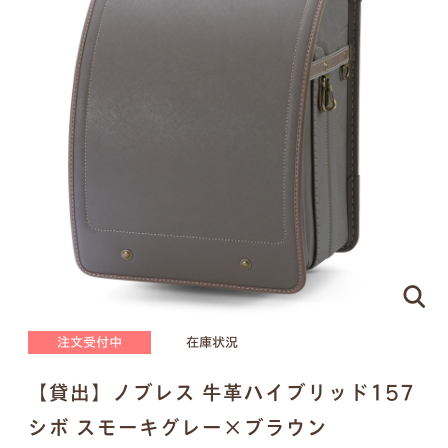
ピンクゴールド×ハートのモチーフ
刻印する文字について
●
ネームプレートはご注文の際に刻印する文字をア
ルファベットでご指定ください。（スペースやドッ
トを含めて
16文字
まで）
●
書体は下記の明朝体と筆記体の2種類からお選び
いただけます。
注文受付中
在庫状況
明朝体
筆記体
【貸出】ノブレス 牛革ハイブリッド157
シボ スモーキグレー×ブラウン