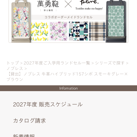
牛革ハイブリッド157シボの
商品一覧
一人ひとりの「大好き」や「ワクワク」を叶え
大人の革小物にあるようなシックな印象をつくる109シ
る、21シリーズのデザインと100超のカラーライ
ンナップ。ランドセル探しは、お子さまの“感
ボ。軽さを両立した牛革ハイブリッド仕様。
性”と“自分らしさ”が花開く絶好のチャンス。
トップ
2027年度ご入学用ランドセル一覧
シリーズで探す
ノブレス
EXTERIOR DESIGN
【貸出】ノブレス 牛革ハイブリッド157シボ スモーキグレー×
詳しく見る
ブラウン
Infomation
2027年度 販売スケジュール
カタログ請求
新着情報