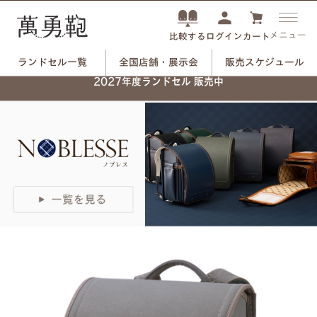
メニュー
ログイン
カート
比較する
ランドセル一覧
全国店舗・展示会
販売スケジュール
ネーム刻印プレートで、
2027年度ランドセル 販売中
自分だけのランドセルに。
つや消しブラック×ユリのモチーフ