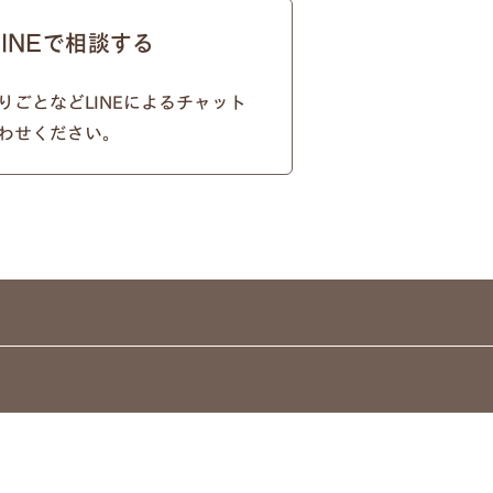
筆記体
LINEで相談する
りごとなどLINEによるチャット
わせください。
例2）苗字を略称 明朝体
例4）フルネーム 筆記体
例6）下の名前のみ 筆記体