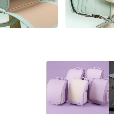
ランドセルに故障が生じた時
一人ひとりの「大好
ップ。ランドセル
自然素材のカラーに