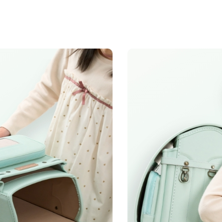
01
02
カラーと
丈夫さの
注意事項1
小文字のg、
デザイン
理由
●
写真の色は実物とは異なり
注意事項2
筆記体のSとT、zとxについ
筆記体のSとT、zとxの
以下の画像のようにきちん
※個別のご注文で筆記体の