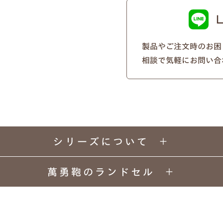
筆記体
明朝体
製品やご注文時のお困
大文字・小文字にお間違いないかご確認ください。
相談で気軽にお問い合
能です。下記は入力例です。
例2）苗字を略称 明朝体
例1）フルネーム 明朝体
例3）下の名前のみ 明朝体
シリーズについて
例4）フルネーム 筆記体
萬勇鞄のランドセル
例5）苗字を略称 筆記体
例6）下の名前のみ 筆記体