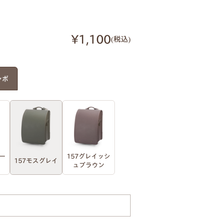
¥1,100
税込
シボ
ー
157グレイッシ
157モスグレイ
ュブラウン