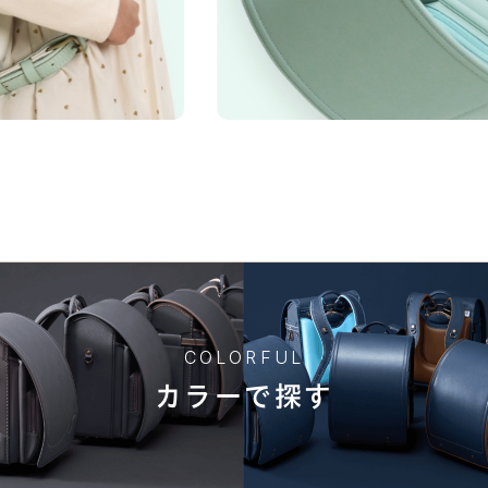
き」や「ワクワク」を叶える、21シリーズのデザインと100
探しは、お子さまの“感性”と“自分らしさ”が花開く絶好の
COLORFUL
カラーで探す
詳しく見る
馴染むマットな質感の牛革157シボのハイブリッド仕様。素朴さとや