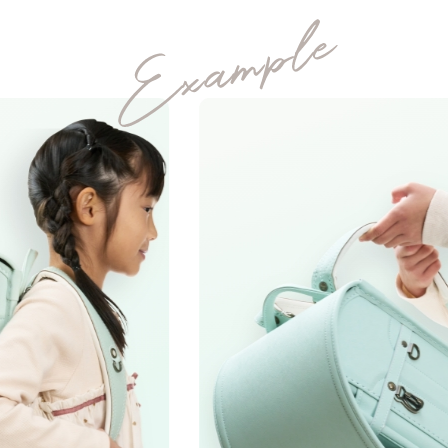
03
04
05
06
安心
背負い
上質な
ネーム
y、jなどの文字が入ると下のラインが変わるため、文字サイズが全体的
安全
心地
素材
プレート
シンプルなデザインに淡く軽やかな自然素材の色。
“自分らしく”をスタンダードに。
manyukaban - 01
MATERIAL
ます。あらかじめご了承ください。
色あせない個性に応える、カラーとデザイ
て
文字が似ているため、間違いではないかとのお問い合わせを頂くこと
とそれぞれ違う形となっておりますのでご安心ください。
フォントの種類を変行することはできないので、あらかじめご了承