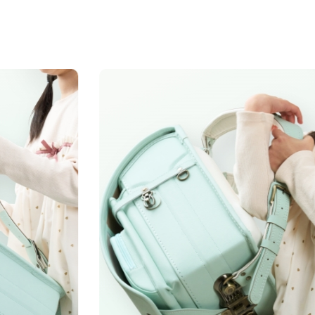
07
08
ランドセル
あんしん
に若干小さくなります。
リメイク
保証
ン
「
がございます。
くださいませ。