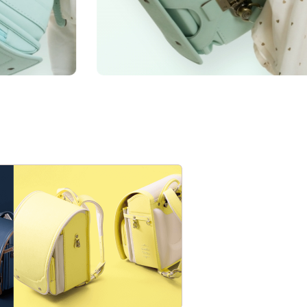
超のカラーラインナ
70年を超える萬勇鞄の歴史
チャンス。
6年間の毎日を考え続けた「
ちの誇りです。
わらかさを印象的に。