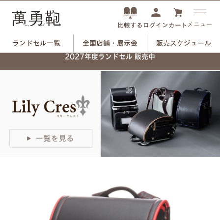
メニュー
ログイン
カート
比較する
ランドセル一覧
全国店舗・展示会
販売スケジュール
ネーム刻印プレートで、
2027年度ランドセル 販売中
自分だけのランドセルに。
つや消しブラック×ユリのモチーフ