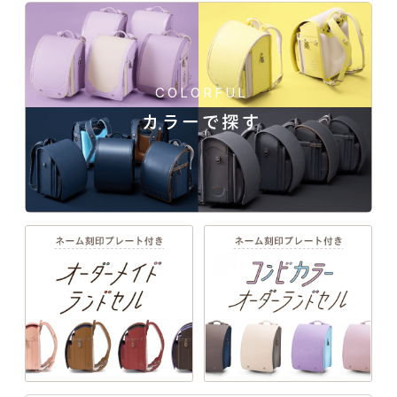
COLORFUL
カラーで探す
一人ひとりの「大好き」や「ワクワク」を叶え
る、21シリーズのデザインと100超のカラーライ
ンナップ。ランドセル探しは、お子さまの“感
性”と“自分らしさ”が花開く絶好のチャンス。
硬派な印象を与える凛々しい黒。力強くてしなやか、軽さ
も実現したハイブリッド仕様。
詳しく見る
EXTERIOR DESIGN