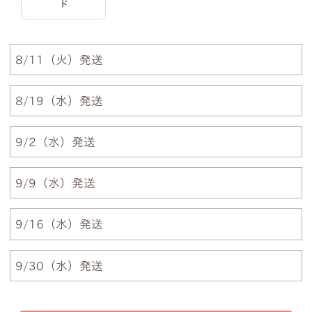
ド
例1）フルネーム 明朝体
例2）苗字を略称 明朝体
8/11（火）発送
8/19（水）発送
例3）下の名前のみ 明朝体
例4）フルネーム 筆記体
9/2（水）発送
例5）苗字を略称 筆記体
例6）下の名前のみ 筆記体
9/9（水）発送
9/16（水）発送
注意事項1
9/30（水）発送
小文字のg、y、jなどの文字が入ると下のラインが変
わるため、文字サイズが全体的に若干小さくなりま