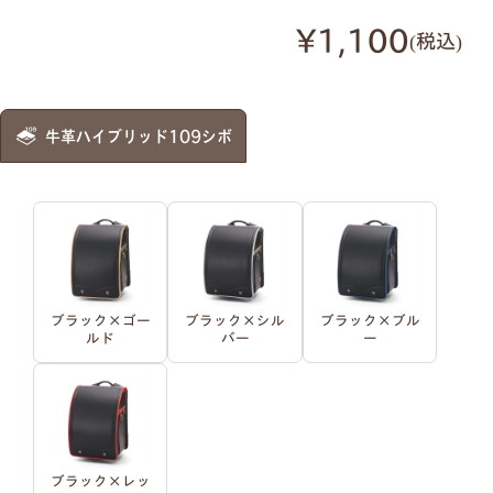
明朝体
筆記体
¥1,100
税込
●
ご入力通りに印字します。大文字・小文字にお間
牛革ハイブリッド109シボ
違いないかご確認ください。
●
様々なパターンで印字が可能です。下記は入力例
です。
例1）フルネーム 明朝体
例2）苗字を略称 明朝体
ブラック×ゴー
ブラック×シル
ブラック×ブル
ルド
バー
ー
例3）下の名前のみ 明朝体
例4）フルネーム 筆記体
例5）苗字を略称 筆記体
例6）下の名前のみ 筆記体
ブラック×レッ