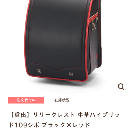
ピンクゴールド×ハートのモチーフ
刻印する文字について
●
ネームプレートはご注文の際に刻印する文字をア
ルファベットでご指定ください。（スペースやドッ
トを含めて
16文字
まで）
●
書体は下記の明朝体と筆記体の2種類からお選び
いただけます。
注文受付中
在庫状況
明朝体
筆記体
【貸出】リリークレスト 牛革ハイブリッ
ド109シボ ブラック×レッド