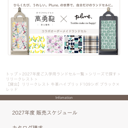
トップ
2027年度ご入学用ランドセル一覧
シリーズで探す
リリークレスト
【貸出】リリークレスト 牛革ハイブリッド109シボ ブラック×
レッド
Infomation
2027年度 販売スケジュール
カタログ請求