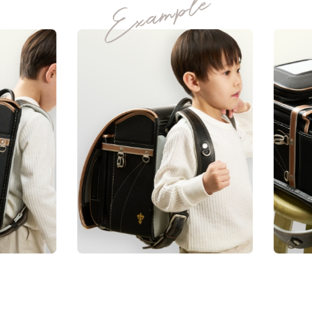
デザイン
理由
安全
心地
シルバーアクセでも人気のユリの紋章。
05
06
07
08
凛然と伸びやかなユリの姿に
上質な
ネーム
ランドセル
あんしん
成長への想いを重ねて。
素材
プレート
リメイク
保証
manyukaban - 01
MATERIAL
色あせない個性に応える、
カラーとデザイン