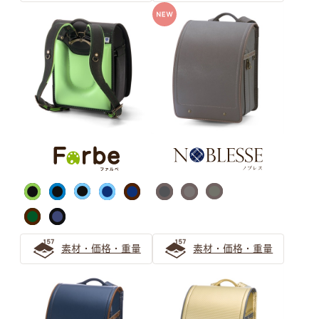
女の子向け「ホワイト系カラー」のランドセルを選ぶなら
ミントグリーンがおすすめ！
『グリーン』のランドセルがおすすめ！後悔しない緑のラ
ンドセルの選び方
緑（グリーン）のランドセルは知性を感じるカラー 大人
っぽさを伝えたいお子さまにぴったりなランドセル
キャメル・オレンジ ランドセル
の選び方
上品な大人の人気色「キャメル」のランドセルの選び方
素材・価格・重量
素材・価格・重量
キャメルのランドセルは女の子にも男の子にもおすすめ
オレンジのランドセルで彩る6年間 萬勇鞄ランドセルの
先輩ご家族の声