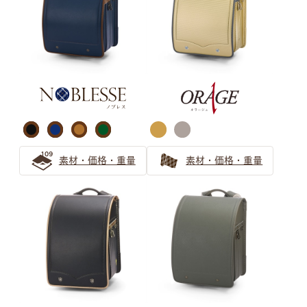
ブラウン ランドセルの選び方
【保存版】ブラウンのランドセルは大人可愛い！女の子か
ら人気急上昇！
茶色（ブラウン系）ランドセル シックで上品なデザイン
をご紹介
大人可愛いブラウンのランドセルは人気急上昇中！
素材・価格・重量
素材・価格・重量
パープル ランドセルの選び方
パープルのランドセルは女の子の憧れ！可愛らしさと気品
で飽きない工夫もできる
清楚で個性的な薄紫ランドセル 親子で安心の選び方ガイ
ド