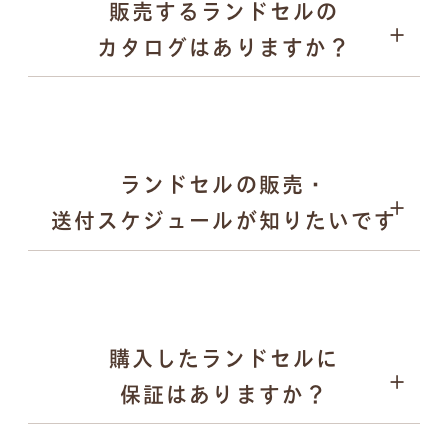
販売するランドセルの
愛知県内の直営ショールーム
パープル
カタログはありますか？
全国取扱店舗
ゴールド など
日本各地で開催される萬勇鞄の単独展示会
合同展示会や百貨店でのPOP UPイベント など
メタリック調やパール調の光沢カラー
落ち着きのある「くすみカラー」 など
キーケース
ランドセルの販売・
送付スケジュールが知りたいです
購入したランドセルに
2025年12月末頃：翌年度モデルの全ラインナップを
保証はありますか？
公式サイトで公開
2026年2月〜：展示会の予約受付を順次開始
ペンケース