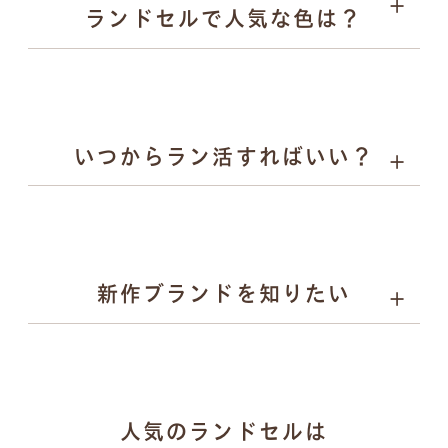
ランドセルで人気な色は？
キーホルダー
いつからラン活すればいい？
詳しく見る
男の子に人気：チャコールグレー、スモーキーグレー、
ネイビーなど
女の子に人気：ラベンダー、サックス、グレージュ、パ
ールピーチなど
新作ブランドを知りたい
gris（グリ）：研ぎ澄まされたミニマルと揺るがない力
人気のランドセルは
強さを両立するランドセル。かっこよさで日々挑戦する