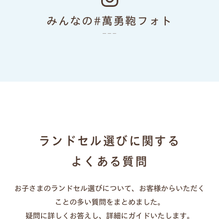
色あせない個性に応える、
みんなの#萬勇鞄フォト
カラーとデザイン
ランドセルリメイク
ランドセル選びに関する
よくある質問
お子さまのランドセル選びについて、お客様からいただく
一人ひとりの「大好き」や「ワクワク」を叶え
ことの多い質問をまとめました。
る、21シリーズのデザインと100超のカラーライ
疑問に詳しくお答えし、詳細にガイドいたします。