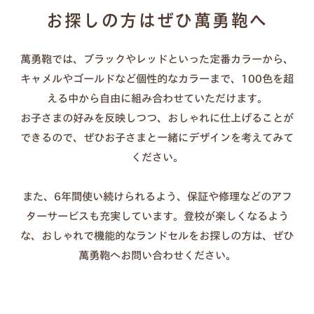
汚れた場合：固く絞った布で優しく拭く（洗剤・クリー
お探しの方はぜひ萬勇鞄へ
ムは不要）
長持ちのコツ：カバーを外して通気させる、濡れたまま
萬勇鞄では、ブラックやレッドといった定番カラーから、
放置しない
キャメルやゴールドなど個性的なカラーまで、100色を超
傷が気になる時：透明カバーの併用もおすすめ
える中から自由に組み合わせていただけます。
お子さまの好みを反映しつつ、おしゃれに仕上げることが
できるので、ぜひお子さまと一緒にデザインを考えてみて
ください。
また、6年間使い続けられるよう、保証や修理などのアフ
ターサービスも充実しています。登校が楽しくなるよう
な、おしゃれで機能的なランドセルをお探しの方は、ぜひ
萬勇鞄へお問い合わせください。