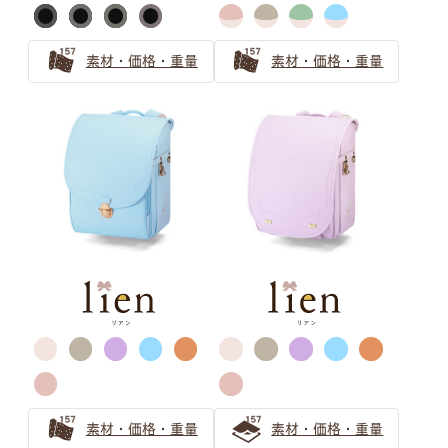
年入学向けの注目の色は？
グレーのランドセルは知的でスタイリッシュ！色味で個性
素材・価格・重量
素材・価格・重量
をプラスしよう
グレーのランドセルがおしゃれで人気！2024年のトレン
ドの予感
ベージュ ランドセルの選び方
ランドセルのベージュは女の子から大人気！
ベージュのランドセルは選び方で印象が変わる！オンリー
ワンのランドセルを見つけよう
安らぎと上品さ 「ピンクベージュ」ランドセルの選び方
グリーン ランドセルの選び方
素材・価格・重量
素材・価格・重量