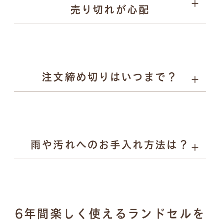
売り切れが心配
お子様の背中を支えます。
Rire（リル）：やさしい彩りとかわいらしさを、自然体
でまとえるランドセル。素朴な風合いと気品あるデザイ
ンで入学から小学校6年生まで寄り添います。
注文締め切りはいつまで？
雨や汚れへのお手入れ方法は？
濡れた場合：乾いた柔らかい布で拭き取り、風通しの良
6年間楽しく使えるランドセルを
い場所で陰干し