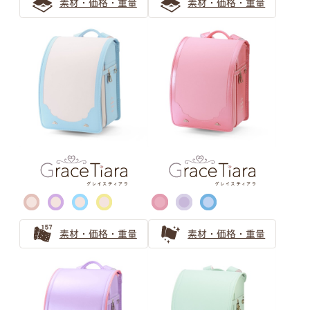
素材・価格・重量
素材・価格・重量
水色のランドセルの選び方！人気上昇中のカラーを紹介
水色のランドセルは可愛らしい女の子に人気！
ブルー・ネイビー ランドセルの
選び方
青系（ブルー、水色）のランドセル
知性的な品のある、青色・ネイビー系の人気ランドセルを
ご紹介
クールビューティーなネイビーのランドセル
素材・価格・重量
素材・価格・重量
ブラック ランドセルの選び方
王道でも個性のある黒色（ブラック）人気ランドセル