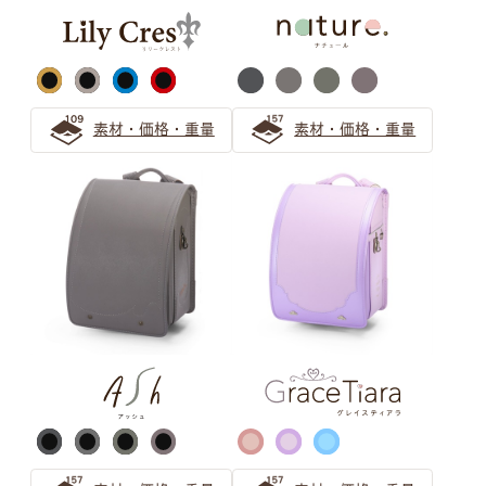
気品漂うパープル（紫色）カラーの人気ランドセル
ピンク ランドセルの選び方
素材・価格・重量
素材・価格・重量
【2026年度ご入学向け】ピンクのランドセルは女の子に
人気
可愛さ華やぐローズピンクのランドセル！お子さまに一番
似合うピンク色を選ぶ方法も紹介
安らぎと上品さ 「ピンクベージュ」ランドセルの選び方
サックス（水色） ランドセルの
選び方
【水色ランドセル】萬勇鞄の誇る唯一無二の青系製品ライ
ンナップを一覧紹介！