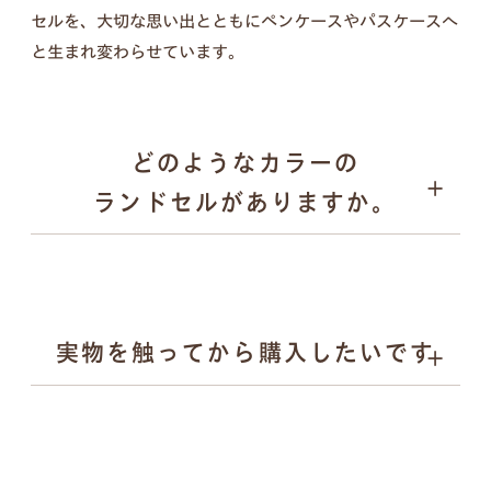
セルを、大切な思い出とともにペンケースやパスケースへ
壁掛けフォトフレーム、キーケース、ペンケース、
と生まれ変わらせています。
パスケース、キーホルダー／計５点セット
どのようなカラーの
ランドセルがありますか。
実物を触ってから購入したいです
ブラック
壁掛けフォトフレーム
キャメル
ブルー系
ピンク
ベージュ