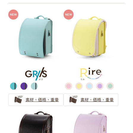
牛革ハイブリッド
牛革＋人工皮革
グレー
ベージュ
牛革ハイブリッド109シボとは
牛革ハイブリッド157シボとは
グリーン
キャメル・オレンジ
素材・価格・重量
素材・価格・重量
ブラウン
パープル