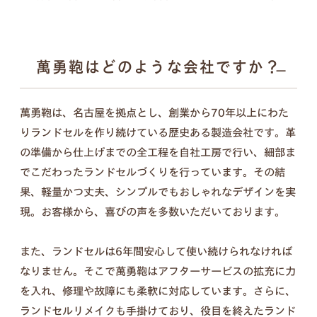
ンナップ。ランドセル探しは、お子さまの“感
性”と“自分らしさ”が花開く絶好のチャンス。
6年間の「ありがとう」。
傷を見るたび思い出す、親子の笑顔を新
萬勇鞄はどのような会社ですか？
詳しく見る
たなカタチに。
萬勇鞄は、名古屋を拠点とし、創業から70年以上にわた
入学式の日は大きく見えたランドセル、今はちょっ
りランドセルを作り続けている歴史ある製造会社です。革
ぴり小さく見えるような。
の準備から仕上げまでの全工程を自社工房で行い、細部ま
この6年間は、お子さまにとっても親御さまにとっ
でこだわったランドセルづくりを行っています。その結
ても、かけがえのない毎日だったと思います。
果、軽量かつ丈夫、シンプルでもおしゃれなデザインを実
思い出と成長の証が詰まったランドセルを、これか
現。お客様から、喜びの声を多数いただいております。
らも使える形に変えて、お届けします。
また、ランドセルは6年間安心して使い続けられなければ
なりません。そこで萬勇鞄はアフターサービスの拡充に力
を入れ、修理や故障にも柔軟に対応しています。さらに、
セット内容
ランドセルリメイクも手掛けており、役目を終えたランド