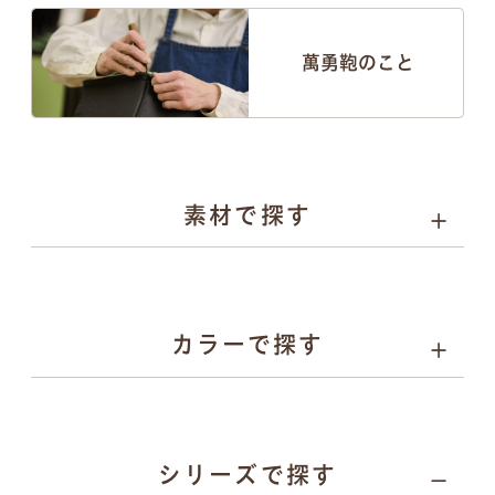
萬勇鞄のこと
素材で探す
人工皮革
選べる4種類
カラーで探す
パール系
カーボン系
人工皮革
とは
人工皮革
とは
人工皮革
人工皮革
157
シリーズで探す
109シボ
とは
シボ
とは