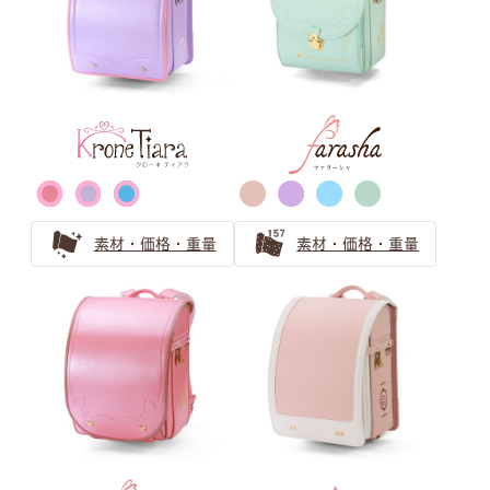
男の子ランドセルの王道ブラック（黒色）
黒色（ブラック）ランドセルの安心ガイド 機能とアフタ
ーフォローをやさしくご紹介
ゴールド・シルバー ランドセル
の選び方
素材・価格・重量
素材・価格・重量
戦隊ヒーローに憧れる男の子にはゴールド・シルバーのラ
ンドセル！目立ち過ぎないランドセル探しとは
ゴールドのランドセルは少し珍しいけれど近年人気急上
昇！
金色のランドセルはリーダータイプの男の子に人気上昇
中！