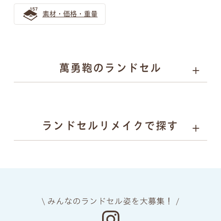
素材・価格・重量
萬勇鞄のランドセル
01
02
03
04
カラーと
丈夫さの
安心
背負い
ランドセルリメイクで探す
デザイン
理由
安全
心地
05
06
07
08
上質な
ネーム
ランドセル
あんしん
素材
プレート
リメイク
保証
\ みんなのランドセル姿を大募集！ /
manyukaban - 01