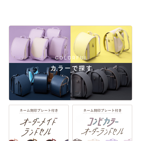
01
02
03
04
カラーと
丈夫さの
安心
背負い
デザイン
理由
安全
心地
05
06
07
08
上質な
ネーム
ランドセル
あんしん
素材
プレート
リメイク
保証
COLORFUL
カラーで探す
manyukaban - 01
色あせない個性に応える、
カラーとデザイン