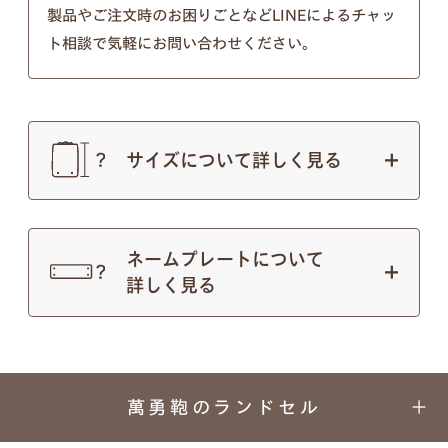
以下の画像のようにきちんとそれぞれ違う形となっ
製品やご注文時のお困りごとなどLINEによるチャッ
ておりますのでご安心ください。
ト相談で気軽にお問い合わせください。
※個別のご注文で筆記体のフォントの種類を変行す
ることはできないので、あらかじめご了承ください
ませ。
サイズについて詳しく見る
ネームプレートについて
詳しく見る
萬勇鞄のランドセル