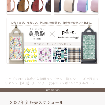
一人ひとりの「大好き」や「ワクワク」を叶え
る、21シリーズのデザインと100超のカラーライ
ンナップ。ランドセル探しは、お子さまの“感
性”と“自分らしさ”が花開く絶好のチャンス。
トップ
2027年度ご入学用ランドセル一覧
シリーズで探す
リアン
【貸出】リアン 人工皮革157シボ 157エクルベージュ
詳しく見る
Infomation
2027年度 販売スケジュール