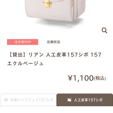
ピンクゴールド×ハートのモチーフ
刻印する文字について
注文受付中
在庫状況
●
ネームプレートはご注文の際に刻印する文字をア
ルファベットでご指定ください。（スペースやドッ
【貸出】リアン 人工皮革157シボ 157
トを含めて
16文字
まで）
エクルベージュ
●
書体は下記の明朝体と筆記体の2種類からお選び
いただけます。
¥1,100
税込
明朝体
筆記体
牛革ハイブリッド157シボ
人工皮革157シボ