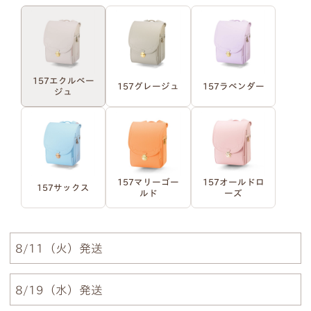
明朝体
筆記体
●
ご入力通りに印字します。大文字・小文字にお間
157エクルベー
157グレージュ
157ラベンダー
ジュ
違いないかご確認ください。
●
様々なパターンで印字が可能です。下記は入力例
です。
例1）フルネーム 明朝体
例2）苗字を略称 明朝体
157マリーゴー
157オールドロ
157サックス
ルド
ーズ
例3）下の名前のみ 明朝体
例4）フルネーム 筆記体
8/11（火）発送
例5）苗字を略称 筆記体
例6）下の名前のみ 筆記体
8/19（水）発送