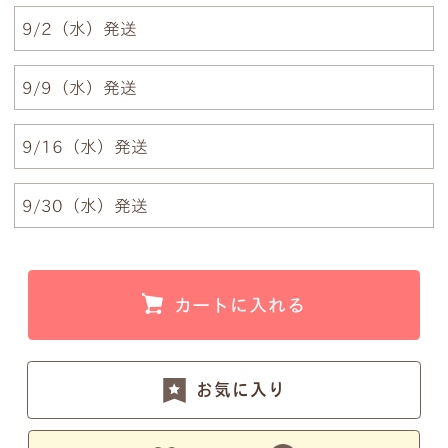
9/2（水）発送
例1）フルネーム 明朝体
例2）苗字を略称 明朝体
9/9（水）発送
例3）下の名前のみ 明朝体
例4）フルネーム 筆記体
9/16（水）発送
9/30（水）発送
例5）苗字を略称 筆記体
例6）下の名前のみ 筆記体
カートに入れる
注意事項1
お気に入り
小文字のg、y、jなどの文字が入ると下のラインが変
わるため、文字サイズが全体的に若干小さくなりま