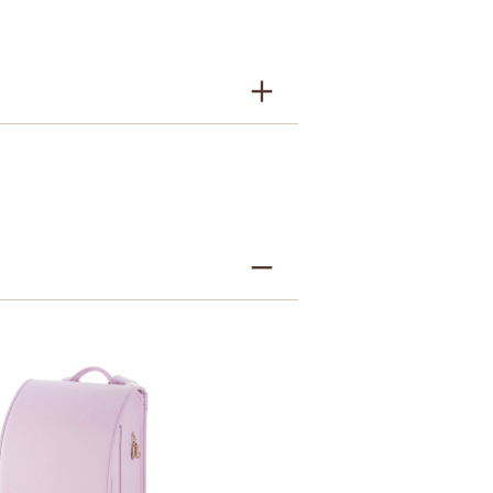
牛革＋人工皮革
9シボとは
7シボとは
キャメル・オレンジ