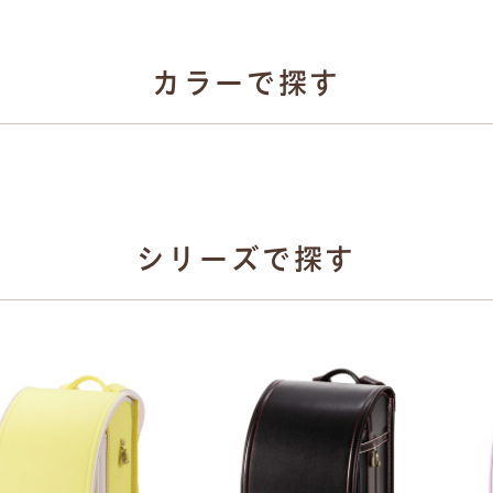
牛革ハイブリッド
選べる4種類
カラーで探す
カーボン系
人工皮革
牛革ハイブリッド10
とは
人工皮革157
シボとは
牛革ハイブリッド15
シリーズで探す
ベージュ
グリーン