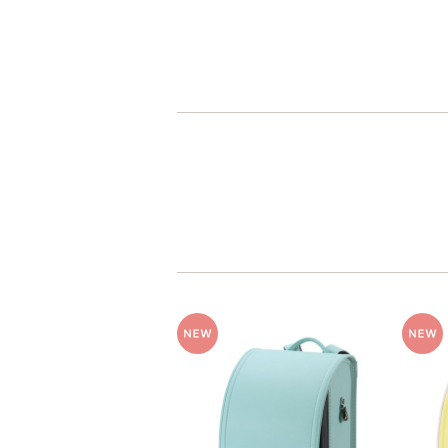
人工皮革
パール系
人工皮革とは
人工皮革109
シボとは
グレー