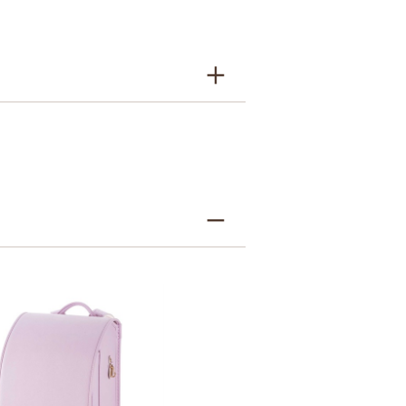
牛革＋人工皮革
9シボとは
7シボとは
キャメル・オレンジ