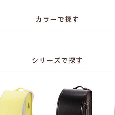
牛革ハイブリッド
選べる4種類
カラーで探す
カーボン系
人工皮革
牛革ハイブリッド10
とは
人工皮革157
シボとは
牛革ハイブリッド15
シリーズで探す
ベージュ
グリーン