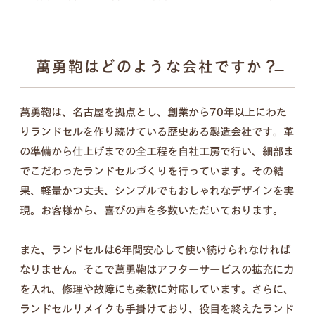
ンナップ。ランドセル探しは、お子さまの“感
性”と“自分らしさ”が花開く絶好のチャンス。
6年間の「ありがとう」。
傷を見るたび思い出す、親子の笑顔を新
萬勇鞄はどのような会社ですか？
詳しく見る
たなカタチに。
萬勇鞄は、名古屋を拠点とし、創業から70年以上にわた
入学式の日は大きく見えたランドセル、今はちょっ
りランドセルを作り続けている歴史ある製造会社です。革
ぴり小さく見えるような。
の準備から仕上げまでの全工程を自社工房で行い、細部ま
この6年間は、お子さまにとっても親御さまにとっ
でこだわったランドセルづくりを行っています。その結
ても、かけがえのない毎日だったと思います。
果、軽量かつ丈夫、シンプルでもおしゃれなデザインを実
思い出と成長の証が詰まったランドセルを、これか
現。お客様から、喜びの声を多数いただいております。
らも使える形に変えて、お届けします。
また、ランドセルは6年間安心して使い続けられなければ
なりません。そこで萬勇鞄はアフターサービスの拡充に力
を入れ、修理や故障にも柔軟に対応しています。さらに、
セット内容
ランドセルリメイクも手掛けており、役目を終えたランド