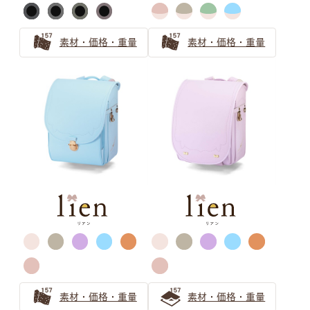
年入学向けの注目の色は？
グレーのランドセルは知的でスタイリッシュ！色味で個性
素材・価格・重量
素材・価格・重量
をプラスしよう
グレーのランドセルがおしゃれで人気！2024年のトレン
ドの予感
ベージュ ランドセルの選び方
ランドセルのベージュは女の子から大人気！
ベージュのランドセルは選び方で印象が変わる！オンリー
ワンのランドセルを見つけよう
安らぎと上品さ 「ピンクベージュ」ランドセルの選び方
グリーン ランドセルの選び方
素材・価格・重量
素材・価格・重量