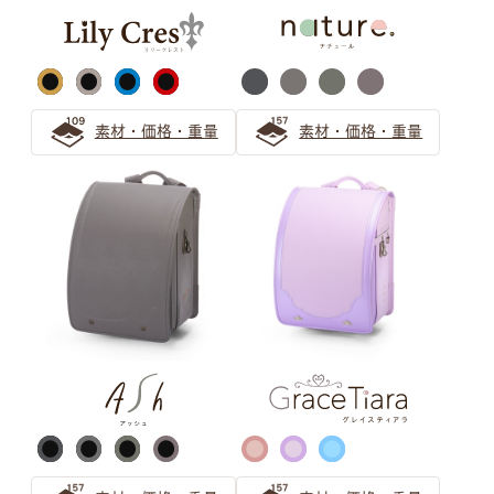
気品漂うパープル（紫色）カラーの人気ランドセル
ピンク ランドセルの選び方
素材・価格・重量
素材・価格・重量
【2026年度ご入学向け】ピンクのランドセルは女の子に
人気
可愛さ華やぐローズピンクのランドセル！お子さまに一番
似合うピンク色を選ぶ方法も紹介
安らぎと上品さ 「ピンクベージュ」ランドセルの選び方
サックス（水色） ランドセルの
選び方
【水色ランドセル】萬勇鞄の誇る唯一無二の青系製品ライ
ンナップを一覧紹介！