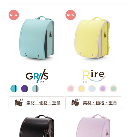
牛革ハイブリッド
牛革＋人工皮革
グレー
ベージュ
牛革ハイブリッド109シボとは
牛革ハイブリッド157シボとは
グリーン
キャメル・オレンジ
素材・価格・重量
素材・価格・重量
ブラウン
パープル