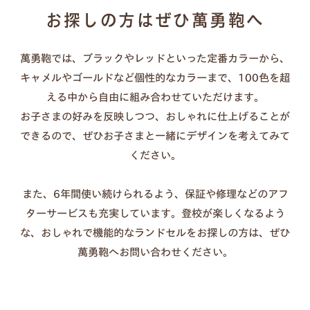
汚れた場合：固く絞った布で優しく拭く（洗剤・クリー
お探しの方はぜひ萬勇鞄へ
ムは不要）
長持ちのコツ：カバーを外して通気させる、濡れたまま
萬勇鞄では、ブラックやレッドといった定番カラーから、
放置しない
キャメルやゴールドなど個性的なカラーまで、100色を超
傷が気になる時：透明カバーの併用もおすすめ
える中から自由に組み合わせていただけます。
お子さまの好みを反映しつつ、おしゃれに仕上げることが
できるので、ぜひお子さまと一緒にデザインを考えてみて
ください。
また、6年間使い続けられるよう、保証や修理などのアフ
ターサービスも充実しています。登校が楽しくなるよう
な、おしゃれで機能的なランドセルをお探しの方は、ぜひ
萬勇鞄へお問い合わせください。