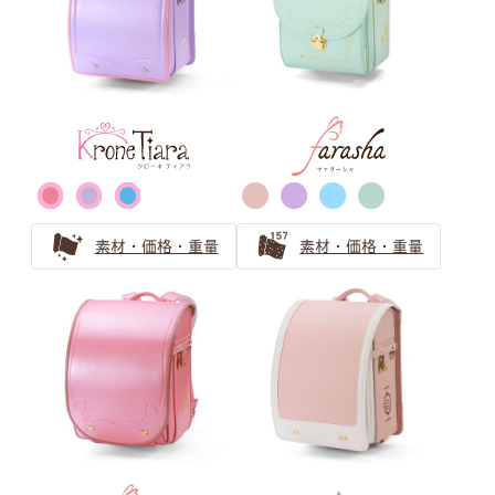
男の子ランドセルの王道ブラック（黒色）
黒色（ブラック）ランドセルの安心ガイド 機能とアフタ
ーフォローをやさしくご紹介
ゴールド・シルバー ランドセル
の選び方
素材・価格・重量
素材・価格・重量
戦隊ヒーローに憧れる男の子にはゴールド・シルバーのラ
ンドセル！目立ち過ぎないランドセル探しとは
ゴールドのランドセルは少し珍しいけれど近年人気急上
昇！
金色のランドセルはリーダータイプの男の子に人気上昇
中！