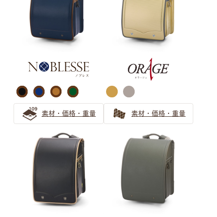
ブラウン ランドセルの選び方
【保存版】ブラウンのランドセルは大人可愛い！女の子か
ら人気急上昇！
茶色（ブラウン系）ランドセル シックで上品なデザイン
をご紹介
大人可愛いブラウンのランドセルは人気急上昇中！
素材・価格・重量
素材・価格・重量
パープル ランドセルの選び方
パープルのランドセルは女の子の憧れ！可愛らしさと気品
で飽きない工夫もできる
清楚で個性的な薄紫ランドセル 親子で安心の選び方ガイ
ド