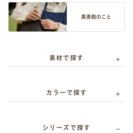
萬勇鞄のこと
素材で探す
人工皮革
選べる4種類
カラーで探す
パール系
カーボン系
人工皮革
とは
人工皮革
とは
人工皮革
人工皮革
157
シリーズで探す
109シボ
とは
シボ
とは