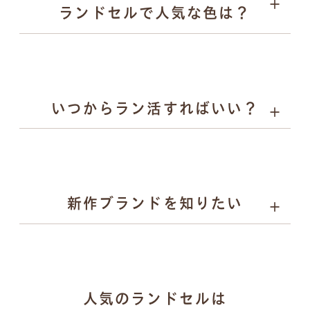
ランドセルで人気な色は？
キーホルダー
いつからラン活すればいい？
詳しく見る
男の子に人気：チャコールグレー、スモーキーグレー、
ネイビーなど
女の子に人気：ラベンダー、サックス、グレージュ、パ
ールピーチなど
新作ブランドを知りたい
gris（グリ）：研ぎ澄まされたミニマルと揺るがない力
人気のランドセルは
強さを両立するランドセル。かっこよさで日々挑戦する