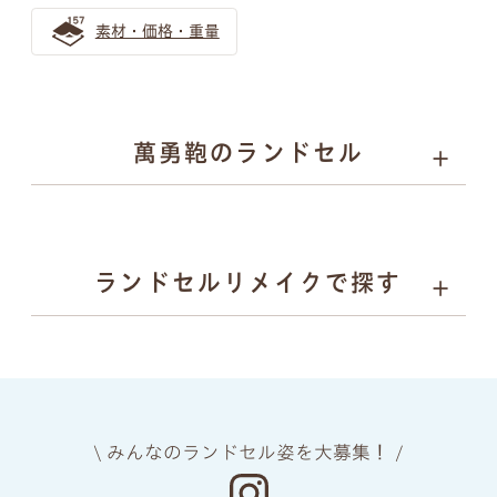
素材・価格・重量
萬勇鞄のランドセル
01
02
03
04
カラーと
丈夫さの
安心
背負い
ランドセルリメイクで探す
デザイン
理由
安全
心地
05
06
07
08
上質な
ネーム
ランドセル
あんしん
素材
プレート
リメイク
保証
\ みんなのランドセル姿を大募集！ /
manyukaban - 01