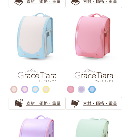
素材・価格・重量
素材・価格・重量
水色のランドセルの選び方！人気上昇中のカラーを紹介
水色のランドセルは可愛らしい女の子に人気！
ブルー・ネイビー ランドセルの
選び方
青系（ブルー、水色）のランドセル
知性的な品のある、青色・ネイビー系の人気ランドセルを
ご紹介
クールビューティーなネイビーのランドセル
素材・価格・重量
素材・価格・重量
ブラック ランドセルの選び方
王道でも個性のある黒色（ブラック）人気ランドセル