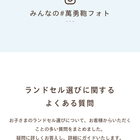
色あせない個性に応える、
みんなの#萬勇鞄フォト
カラーとデザイン
ランドセルリメイク
ランドセル選びに関する
よくある質問
お子さまのランドセル選びについて、お客様からいただく
一人ひとりの「大好き」や「ワクワク」を叶え
ことの多い質問をまとめました。
る、21シリーズのデザインと100超のカラーライ
疑問に詳しくお答えし、詳細にガイドいたします。