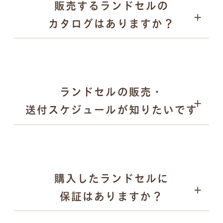
販売するランドセルの
愛知県内の直営ショールーム
パープル
カタログはありますか？
全国取扱店舗
ゴールド など
日本各地で開催される萬勇鞄の単独展示会
合同展示会や百貨店でのPOP UPイベント など
メタリック調やパール調の光沢カラー
落ち着きのある「くすみカラー」 など
キーケース
ランドセルの販売・
送付スケジュールが知りたいです
購入したランドセルに
2025年12月末頃：翌年度モデルの全ラインナップを
保証はありますか？
公式サイトで公開
2026年2月〜：展示会の予約受付を順次開始
ペンケース