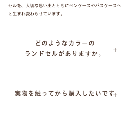
セルを、大切な思い出とともにペンケースやパスケースへ
壁掛けフォトフレーム、キーケース、ペンケース、
と生まれ変わらせています。
パスケース、キーホルダー／計５点セット
どのようなカラーの
ランドセルがありますか。
実物を触ってから購入したいです
ブラック
壁掛けフォトフレーム
キャメル
ブルー系
ピンク
ベージュ