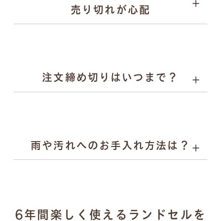
売り切れが心配
お子様の背中を支えます。
Rire（リル）：やさしい彩りとかわいらしさを、自然体
でまとえるランドセル。素朴な風合いと気品あるデザイ
ンで入学から小学校6年生まで寄り添います。
注文締め切りはいつまで？
雨や汚れへのお手入れ方法は？
濡れた場合：乾いた柔らかい布で拭き取り、風通しの良
6年間楽しく使えるランドセルを
い場所で陰干し