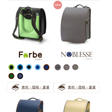
女の子向け「ホワイト系カラー」のランドセルを選ぶなら
ミントグリーンがおすすめ！
『グリーン』のランドセルがおすすめ！後悔しない緑のラ
ンドセルの選び方
緑（グリーン）のランドセルは知性を感じるカラー 大人
っぽさを伝えたいお子さまにぴったりなランドセル
キャメル・オレンジ ランドセル
の選び方
上品な大人の人気色「キャメル」のランドセルの選び方
素材・価格・重量
素材・価格・重量
キャメルのランドセルは女の子にも男の子にもおすすめ
オレンジのランドセルで彩る6年間 萬勇鞄ランドセルの
先輩ご家族の声