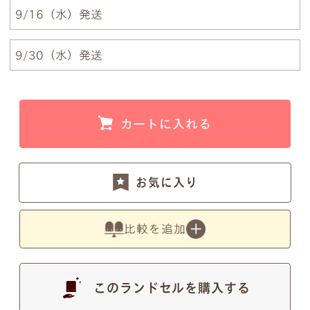
9/16（水）発送
す。
9/30（水）発送
●
写真の色は実物とは異なります。あらかじめご了
カートに入れる
承ください。
お気に入り
注意事項2
筆記体のSとT、zとxについて
比較を追加
筆記体のSとT、zとxの文字が似ているため、間違い
ではないかとのお問い合わせを頂くことがございま
このランドセルを購入する
す。