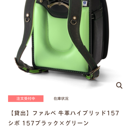
ピンクゴールド×ハートのモチーフ
刻印する文字について
●
ネームプレートはご注文の際に刻印する文字をア
ルファベットでご指定ください。（スペースやドッ
トを含めて
16文字
まで）
●
書体は下記の明朝体と筆記体の2種類からお選び
いただけます。
注文受付中
在庫状況
明朝体
筆記体
【貸出】ファルベ 牛革ハイブリッド157
シボ 157ブラック×グリーン