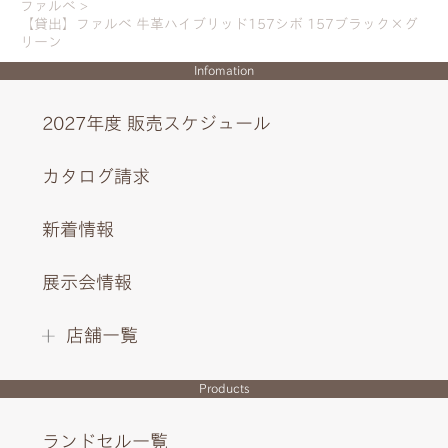
ファルべ
【貸出】ファルベ 牛革ハイブリッド157シボ 157ブラック×グ
リーン
Infomation
2027年度 販売スケジュール
カタログ請求
新着情報
はっとするような鮮やかなカラーを背あてや肩ベルトに
も。
展示会情報
金具はブロンズ調で統一。
店舗一覧
Products
INTERIOR DESIGN
ランドセル一覧