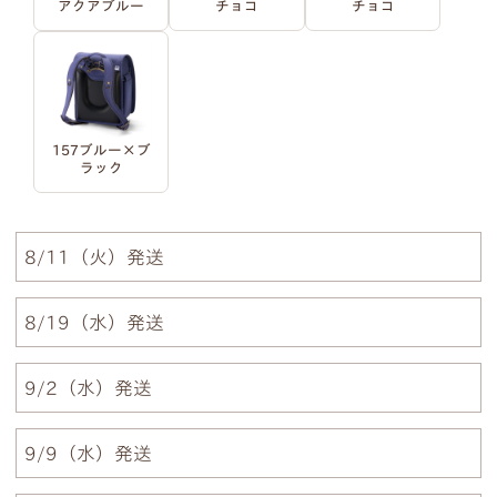
アクアブルー
チョコ
チョコ
例1）フルネーム 明朝体
例2）苗字を略称 明朝体
157ブルー×ブ
例3）下の名前のみ 明朝体
例4）フルネーム 筆記体
ラック
例5）苗字を略称 筆記体
例6）下の名前のみ 筆記体
8/11（火）発送
8/19（水）発送
9/2（水）発送
注意事項1
小文字のg、y、jなどの文字が入ると下のラインが変
9/9（水）発送
わるため、文字サイズが全体的に若干小さくなりま