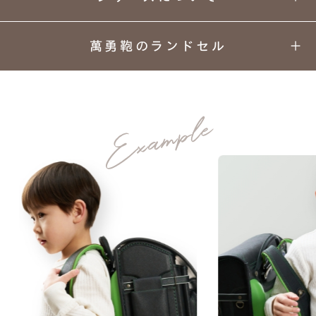
萬勇鞄のランドセル
01
02
03
04
カラーと
丈夫さの
安心
背負い
デザイン
理由
安全
心地
背中にのぞく大胆なビビッドカラー。
05
06
07
08
身につけるたびに元気をもらえる、
上質な
ネーム
ランドセル
あんしん
圧倒的な存在感。
素材
プレート
リメイク
保証
manyukaban - 01
MATERIAL
色あせない個性に応える、
カラーとデザイン