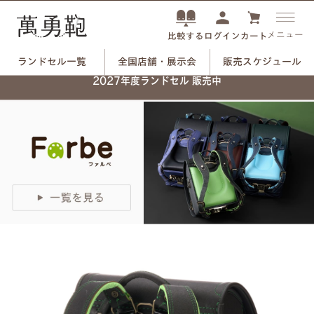
メニュー
ログイン
カート
比較する
ランドセル一覧
全国店舗・展示会
販売スケジュール
ネーム刻印プレートで、
2027年度ランドセル 販売中
自分だけのランドセルに。
つや消しブラック×ユリのモチーフ