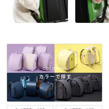
COLORFUL
カラーで探す
一人ひとりの「大好き」や「ワクワク」を叶え
る、21シリーズのデザインと100超のカラーライ
ンナップ。ランドセル探しは、お子さまの“感
性”と“自分らしさ”が花開く絶好のチャンス。
軽さと両立した1 5 7シボのハイブリッド仕様。背あての