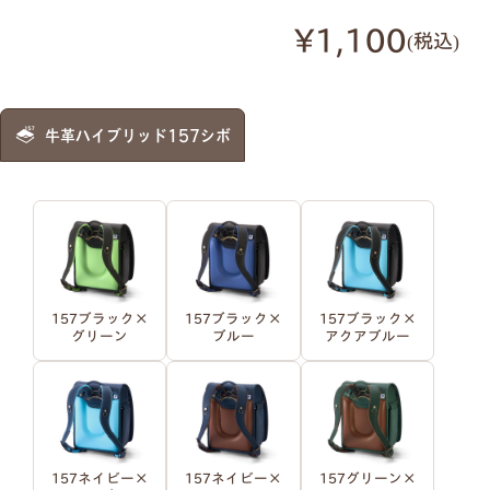
明朝体
筆記体
¥1,100
税込
●
ご入力通りに印字します。大文字・小文字にお間
牛革ハイブリッド157シボ
違いないかご確認ください。
●
様々なパターンで印字が可能です。下記は入力例
です。
例1）フルネーム 明朝体
例2）苗字を略称 明朝体
157ブラック×
157ブラック×
157ブラック×
グリーン
ブルー
アクアブルー
例3）下の名前のみ 明朝体
例4）フルネーム 筆記体
例5）苗字を略称 筆記体
例6）下の名前のみ 筆記体
157ネイビー×
157ネイビー×
157グリーン×