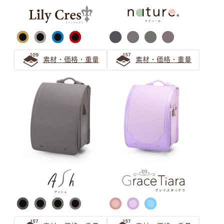
気品漂うパープル（紫色）カラーの人気ランドセル
ピンク ランドセルの選び方
素材・価格・重量
素材・価格・重量
【2026年度ご入学向け】ピンクのランドセルは女の子に
人気
可愛さ華やぐローズピンクのランドセル！お子さまに一番
似合うピンク色を選ぶ方法も紹介
安らぎと上品さ 「ピンクベージュ」ランドセルの選び方
サックス（水色） ランドセルの
選び方
【水色ランドセル】萬勇鞄の誇る唯一無二の青系製品ライ
ンナップを一覧紹介！