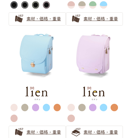
年入学向けの注目の色は？
グレーのランドセルは知的でスタイリッシュ！色味で個性
素材・価格・重量
素材・価格・重量
をプラスしよう
グレーのランドセルがおしゃれで人気！2024年のトレン
ドの予感
ベージュ ランドセルの選び方
ランドセルのベージュは女の子から大人気！
ベージュのランドセルは選び方で印象が変わる！オンリー
ワンのランドセルを見つけよう
安らぎと上品さ 「ピンクベージュ」ランドセルの選び方
グリーン ランドセルの選び方
素材・価格・重量
素材・価格・重量