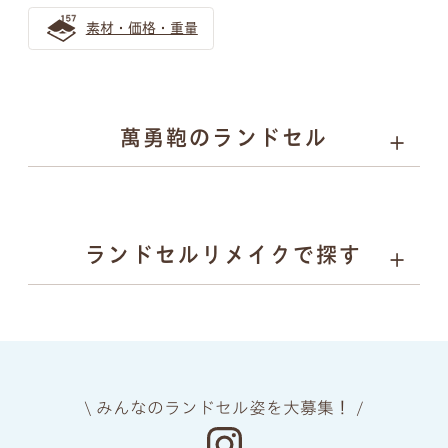
素材・価格・重量
萬勇鞄のランドセル
01
02
03
04
カラーと
丈夫さの
安心
背負い
ランドセルリメイクで探す
デザイン
理由
安全
心地
05
06
07
08
上質な
ネーム
ランドセル
あんしん
素材
プレート
リメイク
保証
\ みんなのランドセル姿を大募集！ /
manyukaban - 01