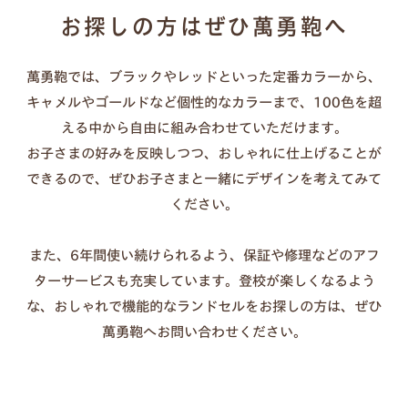
汚れた場合：固く絞った布で優しく拭く（洗剤・クリー
お探しの方はぜひ萬勇鞄へ
ムは不要）
長持ちのコツ：カバーを外して通気させる、濡れたまま
萬勇鞄では、ブラックやレッドといった定番カラーから、
放置しない
キャメルやゴールドなど個性的なカラーまで、100色を超
傷が気になる時：透明カバーの併用もおすすめ
える中から自由に組み合わせていただけます。
お子さまの好みを反映しつつ、おしゃれに仕上げることが
できるので、ぜひお子さまと一緒にデザインを考えてみて
ください。
また、6年間使い続けられるよう、保証や修理などのアフ
ターサービスも充実しています。登校が楽しくなるよう
な、おしゃれで機能的なランドセルをお探しの方は、ぜひ
萬勇鞄へお問い合わせください。