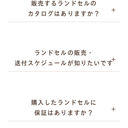
販売するランドセルの
愛知県内の直営ショールーム
パープル
カタログはありますか？
全国取扱店舗
ゴールド など
日本各地で開催される萬勇鞄の単独展示会
合同展示会や百貨店でのPOP UPイベント など
メタリック調やパール調の光沢カラー
落ち着きのある「くすみカラー」 など
キーケース
ランドセルの販売・
送付スケジュールが知りたいです
購入したランドセルに
2025年12月末頃：翌年度モデルの全ラインナップを
保証はありますか？
公式サイトで公開
2026年2月〜：展示会の予約受付を順次開始
ペンケース