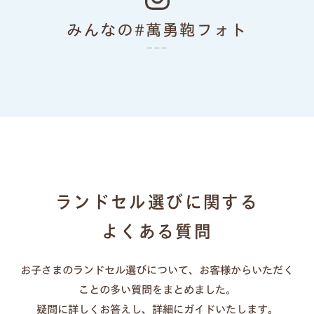
色あせない個性に応える、
みんなの#萬勇鞄フォト
カラーとデザイン
ランドセルリメイク
ランドセル選びに関する
よくある質問
お子さまのランドセル選びについて、お客様からいただく
一人ひとりの「大好き」や「ワクワク」を叶え
ことの多い質問をまとめました。
る、21シリーズのデザインと100超のカラーライ
疑問に詳しくお答えし、詳細にガイドいたします。