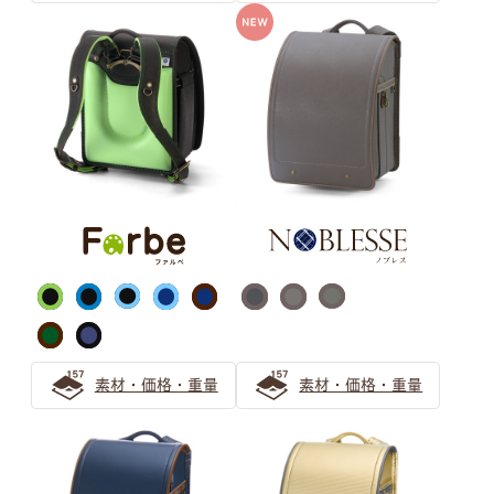
女の子向け「ホワイト系カラー」のランドセルを選ぶなら
ミントグリーンがおすすめ！
『グリーン』のランドセルがおすすめ！後悔しない緑のラ
ンドセルの選び方
緑（グリーン）のランドセルは知性を感じるカラー 大人
っぽさを伝えたいお子さまにぴったりなランドセル
キャメル・オレンジ ランドセル
の選び方
上品な大人の人気色「キャメル」のランドセルの選び方
素材・価格・重量
素材・価格・重量
キャメルのランドセルは女の子にも男の子にもおすすめ
オレンジのランドセルで彩る6年間 萬勇鞄ランドセルの
先輩ご家族の声