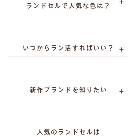
ランドセルで人気な色は？
キーホルダー
いつからラン活すればいい？
詳しく見る
男の子に人気：チャコールグレー、スモーキーグレー、
ネイビーなど
女の子に人気：ラベンダー、サックス、グレージュ、パ
ールピーチなど
新作ブランドを知りたい
gris（グリ）：研ぎ澄まされたミニマルと揺るがない力
人気のランドセルは
強さを両立するランドセル。かっこよさで日々挑戦する