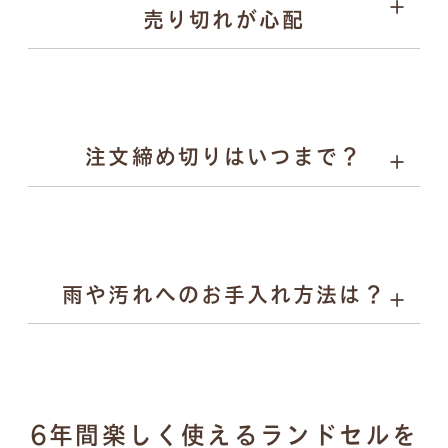
売り切れが心配
お子様の背中を支えます。
Rire（リル）：やさしい彩りとかわいらしさを、自然体
でまとえるランドセル。素朴な風合いと気品あるデザイ
ンで入学から小学校6年生まで寄り添います。
注文締め切りはいつまで？
雨や汚れへのお手入れ方法は？
濡れた場合：乾いた柔らかい布で拭き取り、風通しの良
6年間楽しく使えるランドセルを
い場所で陰干し