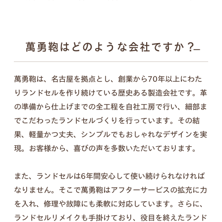
ンナップ。ランドセル探しは、お子さまの“感
性”と“自分らしさ”が花開く絶好のチャンス。
6年間の「ありがとう」。
傷を見るたび思い出す、親子の笑顔を新
萬勇鞄はどのような会社ですか？
詳しく見る
たなカタチに。
萬勇鞄は、名古屋を拠点とし、創業から70年以上にわた
入学式の日は大きく見えたランドセル、今はちょっ
りランドセルを作り続けている歴史ある製造会社です。革
ぴり小さく見えるような。
の準備から仕上げまでの全工程を自社工房で行い、細部ま
この6年間は、お子さまにとっても親御さまにとっ
でこだわったランドセルづくりを行っています。その結
ても、かけがえのない毎日だったと思います。
果、軽量かつ丈夫、シンプルでもおしゃれなデザインを実
思い出と成長の証が詰まったランドセルを、これか
現。お客様から、喜びの声を多数いただいております。
らも使える形に変えて、お届けします。
また、ランドセルは6年間安心して使い続けられなければ
なりません。そこで萬勇鞄はアフターサービスの拡充に力
を入れ、修理や故障にも柔軟に対応しています。さらに、
セット内容
ランドセルリメイクも手掛けており、役目を終えたランド