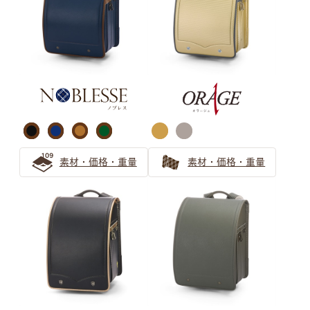
ブラウン ランドセルの選び方
【保存版】ブラウンのランドセルは大人可愛い！女の子か
ら人気急上昇！
茶色（ブラウン系）ランドセル シックで上品なデザイン
をご紹介
大人可愛いブラウンのランドセルは人気急上昇中！
素材・価格・重量
素材・価格・重量
パープル ランドセルの選び方
パープルのランドセルは女の子の憧れ！可愛らしさと気品
で飽きない工夫もできる
清楚で個性的な薄紫ランドセル 親子で安心の選び方ガイ
ド