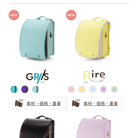
牛革ハイブリッド
牛革＋人工皮革
グレー
ベージュ
牛革ハイブリッド109シボとは
牛革ハイブリッド157シボとは
グリーン
キャメル・オレンジ
素材・価格・重量
素材・価格・重量
ブラウン
パープル