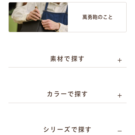
萬勇鞄のこと
素材で探す
人工皮革
選べる4種類
カラーで探す
パール系
カーボン系
人工皮革
とは
人工皮革
とは
人工皮革
人工皮革
157
シリーズで探す
109シボ
とは
シボ
とは