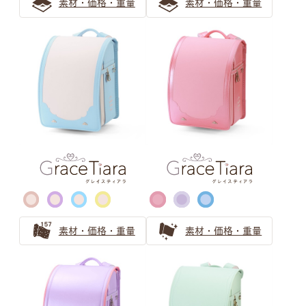
素材・価格・重量
素材・価格・重量
水色のランドセルの選び方！人気上昇中のカラーを紹介
水色のランドセルは可愛らしい女の子に人気！
ブルー・ネイビー ランドセルの
選び方
青系（ブルー、水色）のランドセル
知性的な品のある、青色・ネイビー系の人気ランドセルを
ご紹介
クールビューティーなネイビーのランドセル
素材・価格・重量
素材・価格・重量
ブラック ランドセルの選び方
王道でも個性のある黒色（ブラック）人気ランドセル