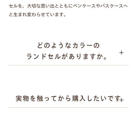
セルを、大切な思い出とともにペンケースやパスケースへ
壁掛けフォトフレーム、キーケース、ペンケース、
と生まれ変わらせています。
パスケース、キーホルダー／計５点セット
どのようなカラーの
ランドセルがありますか。
実物を触ってから購入したいです
ブラック
壁掛けフォトフレーム
キャメル
ブルー系
ピンク
ベージュ