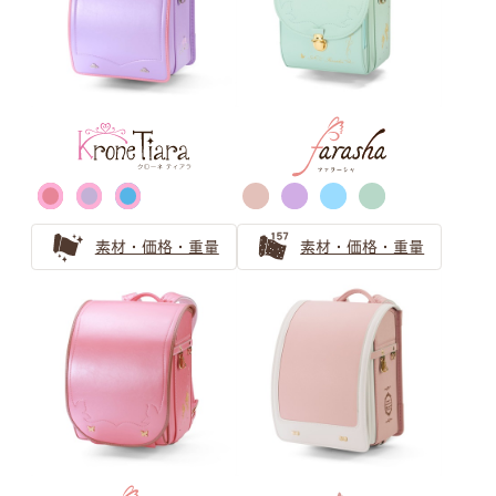
男の子ランドセルの王道ブラック（黒色）
黒色（ブラック）ランドセルの安心ガイド 機能とアフタ
ーフォローをやさしくご紹介
ゴールド・シルバー ランドセル
の選び方
素材・価格・重量
素材・価格・重量
戦隊ヒーローに憧れる男の子にはゴールド・シルバーのラ
ンドセル！目立ち過ぎないランドセル探しとは
ゴールドのランドセルは少し珍しいけれど近年人気急上
昇！
金色のランドセルはリーダータイプの男の子に人気上昇
中！