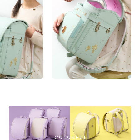
「157シボ」というマットな質感のシボ加工を
施した人工皮革。傷に強くなることに加え、よ
manyukaban - 01
りデザイン性の高い風合いになります。
色あせない個性に応える、
★★★★★
傷つきにくさ
カラーとデザイン
★★★★★
軽さ
★★★★☆
強度
★★★★★
はっ水性
人工皮革157シボの商品一覧
COLORFUL