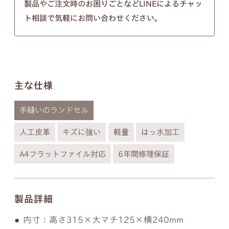
以下の画像のようにきちんとそれぞれ違う形となっ
製品やご注文時のお困りごとなどLINEによるチャッ
ト相談で気軽にお問い合わせください。
ておりますのでご安心ください。
※個別のご注文で筆記体のフォントの種類を変行す
ることはできないので、あらかじめご了承ください
ませ。
主な仕様
手縫いのランドセル
人工皮革
キズに強い
軽量
はっ水加工
A4フラットファイル対応
6年間修理保証
製品詳細
内寸：高さ315×大マチ125×横240mm