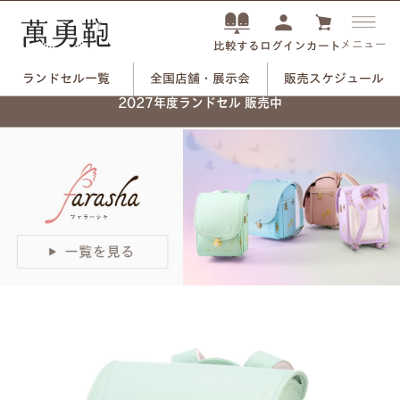
メニュー
ログイン
カート
比較する
ランドセル一覧
全国店舗・展示会
販売スケジュール
ネーム刻印プレートで、
2027年度ランドセル 販売中
自分だけのランドセルに。
つや消しブラック×ユリのモチーフ