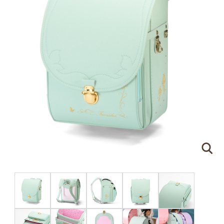
ピンクゴールド×ハートのモチーフ
刻印する文字について
●
ネームプレートはご注文の際に刻印する文字をア
ルファベットでご指定ください。（スペースやドッ
トを含めて
16文字
まで）
●
書体は下記の明朝体と筆記体の2種類からお選び
いただけます。
明朝体
筆記体