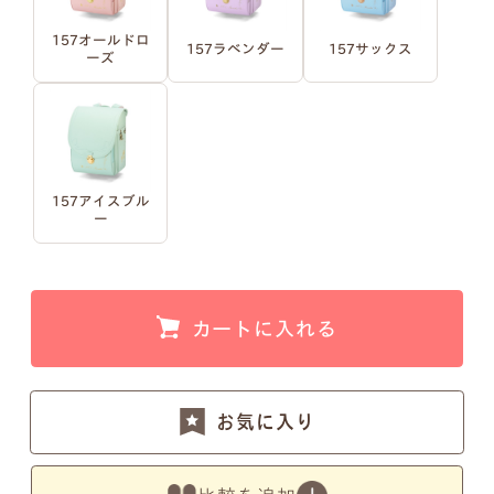
157オールドロ
157ラベンダー
157サックス
ーズ
例1）フルネーム 明朝体
例2）苗字を略称 明朝体
例3）下の名前のみ 明朝体
例4）フルネーム 筆記体
157アイスブル
ー
例5）苗字を略称 筆記体
例6）下の名前のみ 筆記体
カートに入れる
注意事項1
お気に入り
小文字のg、y、jなどの文字が入ると下のラインが変
わるため、文字サイズが全体的に若干小さくなりま