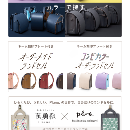
カラーで探す
一人ひとりの「大好き」や「ワクワク」を叶え
定番カラーもアクセントの縁取りと立体感のあるシボ加工
る、21シリーズのデザインと100超のカラーライ
ンナップ。ランドセル探しは、お子さまの“感
で艶やかに。半かぶせキューブの新ラインナップ。
性”と“自分らしさ”が花開く絶好のチャンス。
EXTERIOR DESIGN
詳しく見る