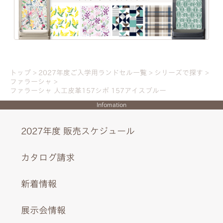
トップ
2027年度ご入学用ランドセル一覧
シリーズで探す
ファラーシャ
ファラーシャ 人工皮革157シボ 157アイスブルー
Infomation
2027年度 販売スケジュール
カタログ請求
ゴールドの金具や刺しゅう、散りばめられたストーンが華
やかに。
新着情報
展示会情報