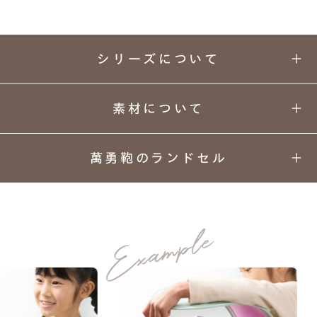
シリーズについて
素材について
萬勇鞄のランドセル
自由に羽ばたくちょうちょと宝石のように輝くスト
01
02
03
04
ーンが
カラーと
丈夫さの
安心
背負い
デザイン
理由
安全
心地
散りばめられた軽やかで華やかなデザイン。
05
06
07
08
人工皮革157シボ
上質な
ネーム
ランドセル
あんしん
素材
プレート
リメイク
保証
MATERIAL