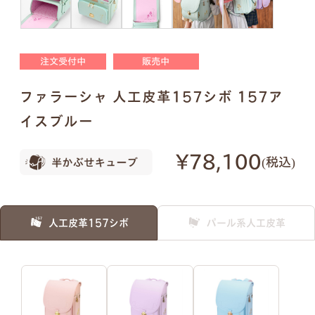
明朝体
筆記体
注文受付中
販売中
●
ご入力通りに印字します。大文字・小文字にお間
ファラーシャ 人工皮革157シボ 157ア
違いないかご確認ください。
●
様々なパターンで印字が可能です。下記は入力例
イスブルー
です。
¥78,100
税込
例1）フルネーム 明朝体
例2）苗字を略称 明朝体
人工皮革157シボ
パール系人工皮革
例3）下の名前のみ 明朝体
例4）フルネーム 筆記体
例5）苗字を略称 筆記体
例6）下の名前のみ 筆記体