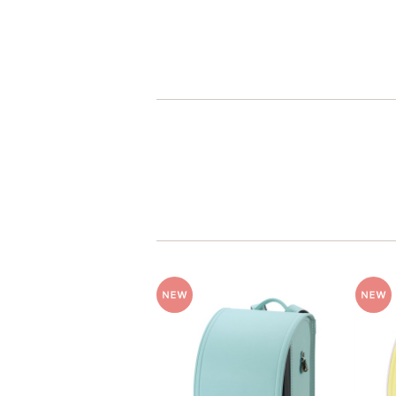
人工皮革
パール系
人工皮革とは
人工皮革109
シボとは
グレー