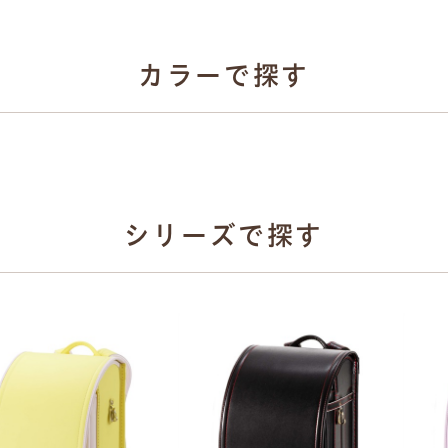
牛革ハイブリッド
選べる4種類
カラーで探す
カーボン系
人工皮革
牛革ハイブリッド10
とは
人工皮革157
シボとは
牛革ハイブリッド15
シリーズで探す
ベージュ
グリーン