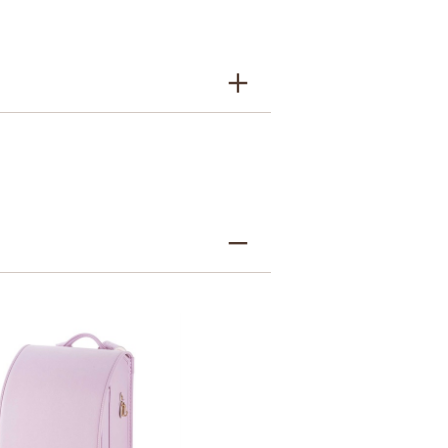
牛革＋人工皮革
9シボとは
7シボとは
キャメル・オレンジ