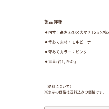
製品詳細
内寸：高さ320×大マチ125×横2
背あて素材：モルビーナ
つや消しブラック
背あてカラー：ピンク
重量:約1,250g
【送料について】
●
ネームプレートはご注文の
表示の価格は送料込みの価格です。
●
書体は下記の明朝体と筆記体