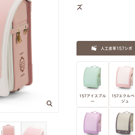
ズ
人工皮革157シボ
157アイスブル
157エクルベ
ー
ジュ