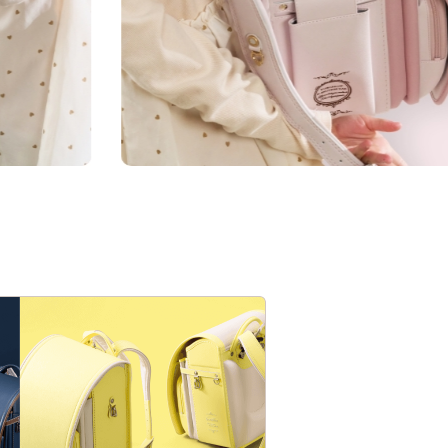
加え、よりデザイン性の高
超のカラーラインナ
70年を超える萬勇鞄の歴史
チャンス。
6年間の毎日を考え続けた「
カジュアルな印象に。
ちの誇りです。