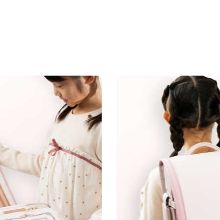
注意事項1
小文字のg、
01
02
カラーと
丈夫さの
デザイン
理由
●
写真の色は実物とは異なり
注意事項2
筆記体のSとT、zとxについ
筆記体のSとT、zとxの
人工皮革157
以下の画像のようにきちん
※個別のご注文で筆記体の