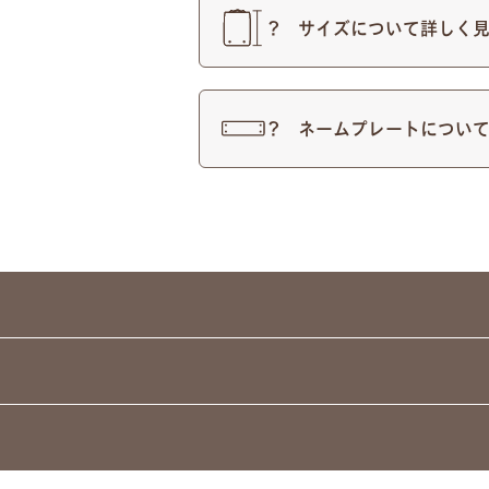
明朝体
サイズについて詳しく
●
ご入力通りに印字します。
ネームプレートについ
●
様々なパターンで印字が可
例1）フルネーム 明朝体
例3）下の名前のみ 明朝体
例5）苗字を略称 筆記体