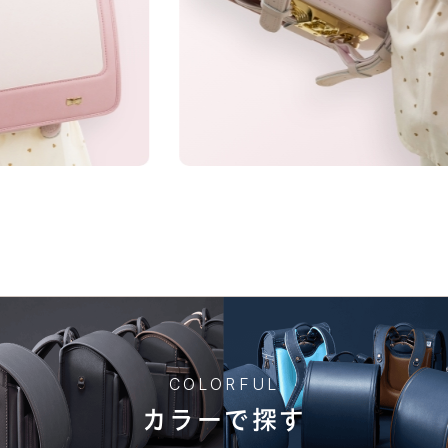
ットな質感のシボ加工を施した人工皮革。傷に強くなることに
★★★
★★★
★★☆
★★★
き」や「ワクワク」を叶える、21シリーズのデザインと100
人工皮革157シボの商品一覧
探しは、お子さまの“感性”と“自分らしさ”が花開く絶好の
り明るく爽やかに見せる157シボの同色系のコンビカラー。軽やかで
COLORFUL
カラーで探す
詳しく見る