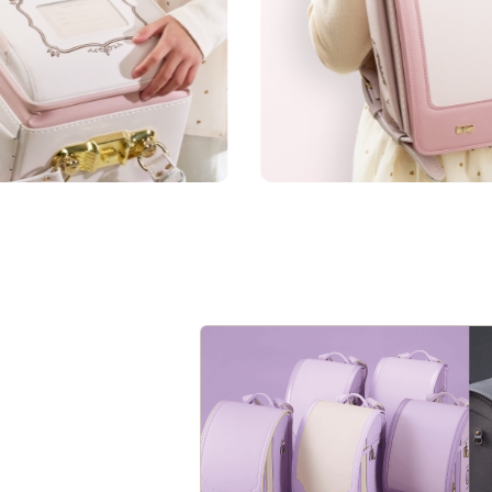
「157シボ」というマ
い風合いになります。
★★
傷つきにくさ
★★
軽さ
★★
強度
★★
はっ水性
ランドセルに故障が生じた時
一人ひとりの「大好
ップ。ランドセル
キレイめカラーをよ