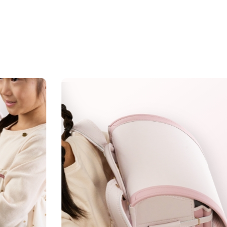
に若干小さくなります。
07
08
ランドセル
あんしん
リメイク
保証
ン
「
がございます。
くださいませ。