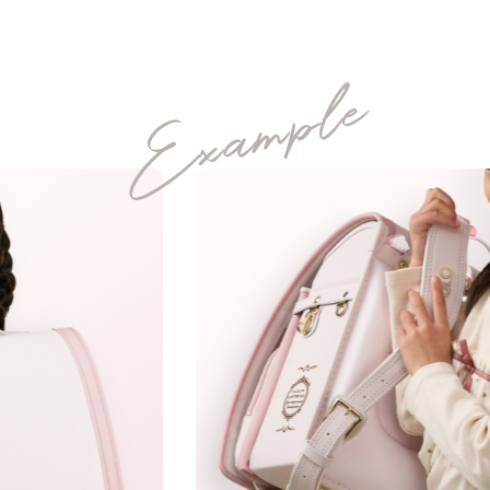
y、jなどの文字が入ると下のラインが変わるため、文字サイズが全体的
03
04
05
06
2種類の色を組み合わせたクラシカルなコンビカラー。
安心
背負い
上質な
ネーム
安全
心地
素材
プレート
明日への希望を込めた愛あるメッセージで毎日を応援。
MATERIAL
ます。あらかじめご了承ください。
manyukaban - 01
色あせない個性に応える、カラーとデザイ
て
文字が似ているため、間違いではないかとのお問い合わせを頂くこと
シボ
とそれぞれ違う形となっておりますのでご安心ください。
フォントの種類を変行することはできないので、あらかじめご了承