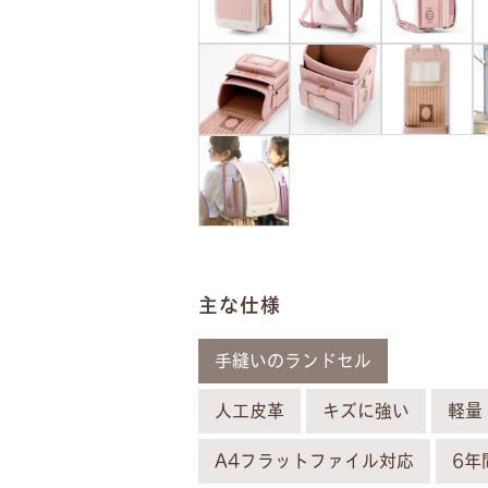
主な仕様
手縫いのランドセル
人工皮革
キズに強い
軽量
ネ
A4フラットファイル対応
6年