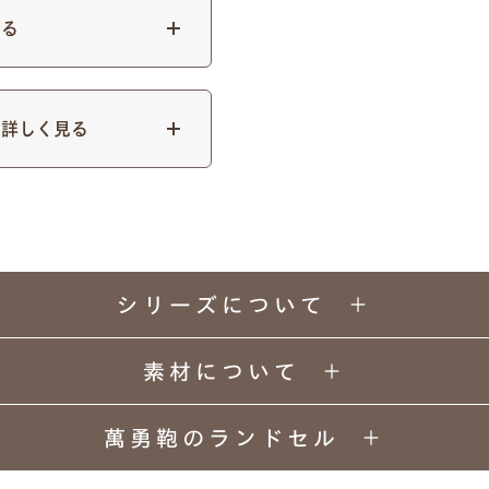
筆記体
明朝体
見る
大文字・小文字にお間違いないかご確認ください。
て詳しく見る
能です。下記は入力例です。
例2）苗字を略称 明朝体
例1）フルネーム 明朝体
シリーズについて
例3）下の名前のみ 明朝体
例4）フルネーム 筆記体
素材について
例5）苗字を略称 筆記体
例6）下の名前のみ 筆記体
萬勇鞄のランドセル