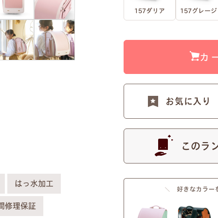
157ダリア
157グレージ
カ
お気に入り
このラ
はっ水加工
ーム刻印プレートで、自分だけのランドセル
間修理保証