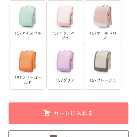
例1）フルネーム 明朝体
例2）苗字を略称 明朝体
157アイスブル
157エクルベー
157オールドロ
ー
ジュ
ーズ
例3）下の名前のみ 明朝体
例4）フルネーム 筆記体
例5）苗字を略称 筆記体
例6）下の名前のみ 筆記体
157マリーゴー
157ダリア
157グレージュ
ルド
注意事項1
カートに入れる
小文字のg、y、jなどの文字が入ると下のラインが変
わるため、文字サイズが全体的に若干小さくなりま