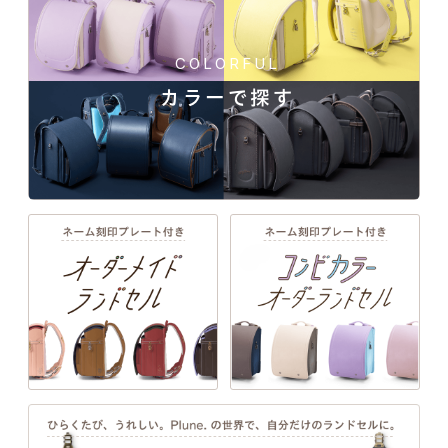
COLORFUL
カラーで探す
一人ひとりの「大好き」や「ワクワク」を叶え
る、21シリーズのデザインと100超のカラーライ
ンナップ。ランドセル探しは、お子さまの“感
キレイめカラーをより明るく爽やかに見せる157シボの同
性”と“自分らしさ”が花開く絶好のチャンス。
色系のコンビカラー。軽やかでカジュアルな印象に。
詳しく見る
EXTERIOR DESIGN