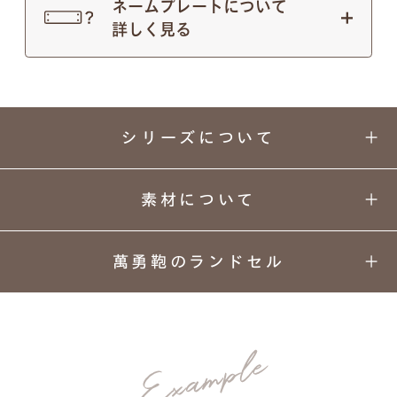
ネームプレートについて
詳しく見る
シリーズについて
素材について
萬勇鞄のランドセル
2種類の色を組み合わせた
01
02
03
04
クラシカルなコンビカラー。
カラーと
丈夫さの
安心
背負い
デザイン
理由
安全
心地
明日への希望を込めた