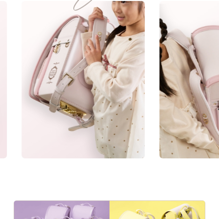
05
06
07
08
愛あるメッセージで毎日を応援。
人工皮革157シボ
上質な
ネーム
ランドセル
あんしん
素材
プレート
リメイク
保証
「157シボ」というマットな質感のシボ加工を
MATERIAL
施した人工皮革。傷に強くなることに加え、よ
manyukaban - 01
りデザイン性の高い風合いになります。
色あせない個性に応える、
★★★★★
傷つきにくさ
カラーとデザイン
★★★★★
軽さ
★★★★☆
強度
★★★★★
はっ水性
人工皮革157シボの商品一覧