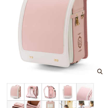
ピンクゴールド×ハートのモチーフ
刻印する文字について
●
ネームプレートはご注文の際に刻印する文字をア
ルファベットでご指定ください。（スペースやドッ
トを含めて
16文字
まで）
●
書体は下記の明朝体と筆記体の2種類からお選び
いただけます。
明朝体
筆記体