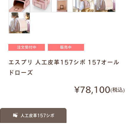
明朝体
筆記体
●
ご入力通りに印字します。大文字・小文字にお間
違いないかご確認ください。
注文受付中
販売中
●
様々なパターンで印字が可能です。下記は入力例
です。
エスプリ 人工皮革157シボ 157オール
ドローズ
例1）フルネーム 明朝体
例2）苗字を略称 明朝体
¥78,100
税込
例3）下の名前のみ 明朝体
例4）フルネーム 筆記体
人工皮革157シボ
例5）苗字を略称 筆記体
例6）下の名前のみ 筆記体