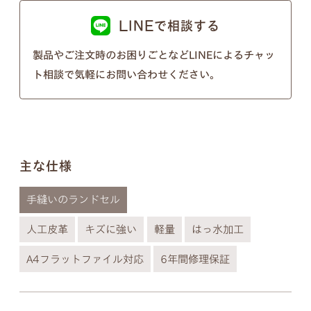
以下の画像のようにきちんとそれぞれ違う形となっ
LINEで相談する
ておりますのでご安心ください。
※個別のご注文で筆記体のフォントの種類を変行す
製品やご注文時のお困りごとなどLINEによるチャッ
ることはできないので、あらかじめご了承ください
ト相談で気軽にお問い合わせください。
ませ。
主な仕様
手縫いのランドセル
人工皮革
キズに強い
軽量
はっ水加工
A4フラットファイル対応
6年間修理保証