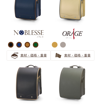
ブラウン ランドセルの選び方
【保存版】ブラウンのランドセルは大人可愛い！女の子か
ら人気急上昇！
茶色（ブラウン系）ランドセル シックで上品なデザイン
をご紹介
大人可愛いブラウンのランドセルは人気急上昇中！
素材・価格・重量
素材・価格・重量
パープル ランドセルの選び方
パープルのランドセルは女の子の憧れ！可愛らしさと気品
で飽きない工夫もできる
清楚で個性的な薄紫ランドセル 親子で安心の選び方ガイ
ド