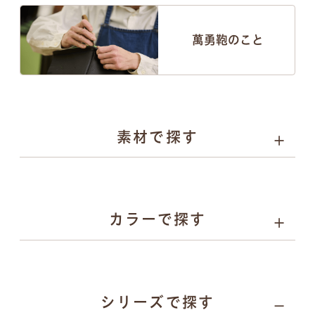
萬勇鞄のこと
素材で探す
人工皮革
選べる4種類
カラーで探す
パール系
カーボン系
人工皮革
とは
人工皮革
とは
人工皮革
人工皮革
157
シリーズで探す
109シボ
とは
シボ
とは