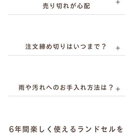
売り切れが心配
お子様の背中を支えます。
Rire（リル）：やさしい彩りとかわいらしさを、自然体
でまとえるランドセル。素朴な風合いと気品あるデザイ
ンで入学から小学校6年生まで寄り添います。
注文締め切りはいつまで？
雨や汚れへのお手入れ方法は？
濡れた場合：乾いた柔らかい布で拭き取り、風通しの良
6年間楽しく使えるランドセルを
い場所で陰干し