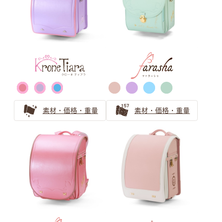
男の子ランドセルの王道ブラック（黒色）
黒色（ブラック）ランドセルの安心ガイド 機能とアフタ
ーフォローをやさしくご紹介
ゴールド・シルバー ランドセル
の選び方
素材・価格・重量
素材・価格・重量
戦隊ヒーローに憧れる男の子にはゴールド・シルバーのラ
ンドセル！目立ち過ぎないランドセル探しとは
ゴールドのランドセルは少し珍しいけれど近年人気急上
昇！
金色のランドセルはリーダータイプの男の子に人気上昇
中！