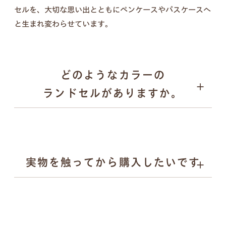
セルを、大切な思い出とともにペンケースやパスケースへ
壁掛けフォトフレーム、キーケース、ペンケース、
と生まれ変わらせています。
パスケース、キーホルダー／計５点セット
どのようなカラーの
ランドセルがありますか。
実物を触ってから購入したいです
ブラック
壁掛けフォトフレーム
キャメル
ブルー系
ピンク
ベージュ