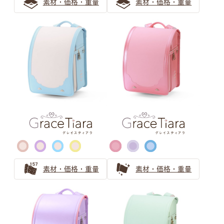
素材・価格・重量
素材・価格・重量
水色のランドセルの選び方！人気上昇中のカラーを紹介
水色のランドセルは可愛らしい女の子に人気！
ブルー・ネイビー ランドセルの
選び方
青系（ブルー、水色）のランドセル
知性的な品のある、青色・ネイビー系の人気ランドセルを
ご紹介
クールビューティーなネイビーのランドセル
素材・価格・重量
素材・価格・重量
ブラック ランドセルの選び方
王道でも個性のある黒色（ブラック）人気ランドセル