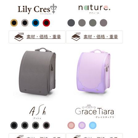
気品漂うパープル（紫色）カラーの人気ランドセル
ピンク ランドセルの選び方
素材・価格・重量
素材・価格・重量
【2026年度ご入学向け】ピンクのランドセルは女の子に
人気
可愛さ華やぐローズピンクのランドセル！お子さまに一番
似合うピンク色を選ぶ方法も紹介
安らぎと上品さ 「ピンクベージュ」ランドセルの選び方
サックス（水色） ランドセルの
選び方
【水色ランドセル】萬勇鞄の誇る唯一無二の青系製品ライ
ンナップを一覧紹介！