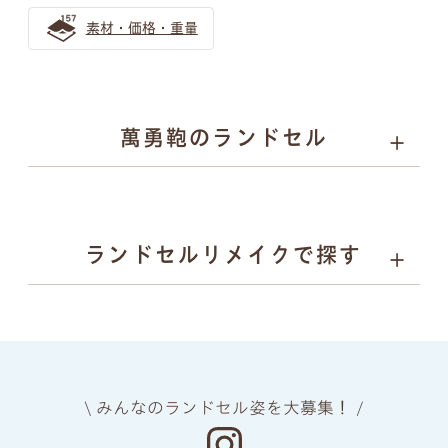
素材・価格・重量
萬勇鞄のランドセル
01
02
03
04
カラーと
丈夫さの
安心
背負い
ランドセルリメイクで探す
デザイン
理由
安全
心地
05
06
07
08
上質な
ネーム
ランドセル
あんしん
素材
プレート
リメイク
保証
\ みんなのランドセル姿を大募集！ /
manyukaban - 01