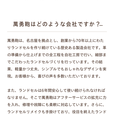
ンナップ。ランドセル探しは、お子さまの“感
性”と“自分らしさ”が花開く絶好のチャンス。
6年間の「ありがとう」。
傷を見るたび思い出す、親子の笑顔を新
萬勇鞄はどのような会社ですか？
詳しく見る
たなカタチに。
萬勇鞄は、名古屋を拠点とし、創業から70年以上にわた
入学式の日は大きく見えたランドセル、今はちょっ
りランドセルを作り続けている歴史ある製造会社です。革
ぴり小さく見えるような。
の準備から仕上げまでの全工程を自社工房で行い、細部ま
この6年間は、お子さまにとっても親御さまにとっ
でこだわったランドセルづくりを行っています。その結
ても、かけがえのない毎日だったと思います。
果、軽量かつ丈夫、シンプルでもおしゃれなデザインを実
思い出と成長の証が詰まったランドセルを、これか
現。お客様から、喜びの声を多数いただいております。
らも使える形に変えて、お届けします。
また、ランドセルは6年間安心して使い続けられなければ
なりません。そこで萬勇鞄はアフターサービスの拡充に力
を入れ、修理や故障にも柔軟に対応しています。さらに、
セット内容
ランドセルリメイクも手掛けており、役目を終えたランド