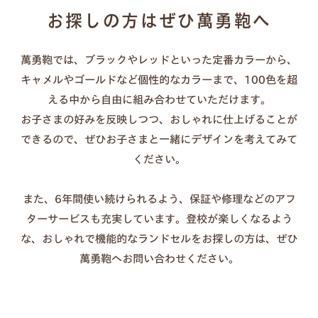
汚れた場合：固く絞った布で優しく拭く（洗剤・クリー
お探しの方はぜひ萬勇鞄へ
ムは不要）
長持ちのコツ：カバーを外して通気させる、濡れたまま
萬勇鞄では、ブラックやレッドといった定番カラーから、
放置しない
キャメルやゴールドなど個性的なカラーまで、100色を超
傷が気になる時：透明カバーの併用もおすすめ
える中から自由に組み合わせていただけます。
お子さまの好みを反映しつつ、おしゃれに仕上げることが
できるので、ぜひお子さまと一緒にデザインを考えてみて
ください。
また、6年間使い続けられるよう、保証や修理などのアフ
ターサービスも充実しています。登校が楽しくなるよう
な、おしゃれで機能的なランドセルをお探しの方は、ぜひ
萬勇鞄へお問い合わせください。