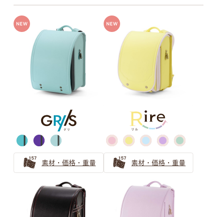
牛革ハイブリッド
牛革＋人工皮革
グレー
ベージュ
牛革ハイブリッド109シボとは
牛革ハイブリッド157シボとは
グリーン
キャメル・オレンジ
素材・価格・重量
素材・価格・重量
ブラウン
パープル