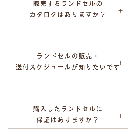
販売するランドセルの
愛知県内の直営ショールーム
パープル
カタログはありますか？
全国取扱店舗
ゴールド など
日本各地で開催される萬勇鞄の単独展示会
合同展示会や百貨店でのPOP UPイベント など
メタリック調やパール調の光沢カラー
落ち着きのある「くすみカラー」 など
キーケース
ランドセルの販売・
送付スケジュールが知りたいです
購入したランドセルに
2025年12月末頃：翌年度モデルの全ラインナップを
保証はありますか？
公式サイトで公開
2026年2月〜：展示会の予約受付を順次開始
ペンケース