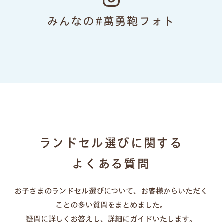
色あせない個性に応える、
みんなの#萬勇鞄フォト
カラーとデザイン
ランドセルリメイク
ランドセル選びに関する
よくある質問
お子さまのランドセル選びについて、お客様からいただく
一人ひとりの「大好き」や「ワクワク」を叶え
ことの多い質問をまとめました。
る、21シリーズのデザインと100超のカラーライ
疑問に詳しくお答えし、詳細にガイドいたします。