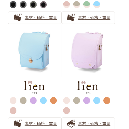
年入学向けの注目の色は？
グレーのランドセルは知的でスタイリッシュ！色味で個性
素材・価格・重量
素材・価格・重量
をプラスしよう
グレーのランドセルがおしゃれで人気！2024年のトレン
ドの予感
ベージュ ランドセルの選び方
ランドセルのベージュは女の子から大人気！
ベージュのランドセルは選び方で印象が変わる！オンリー
ワンのランドセルを見つけよう
安らぎと上品さ 「ピンクベージュ」ランドセルの選び方
グリーン ランドセルの選び方
素材・価格・重量
素材・価格・重量