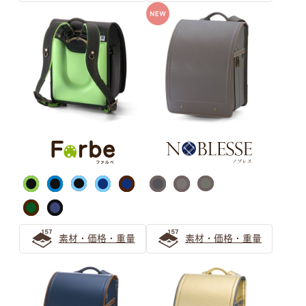
女の子向け「ホワイト系カラー」のランドセルを選ぶなら
ミントグリーンがおすすめ！
『グリーン』のランドセルがおすすめ！後悔しない緑のラ
ンドセルの選び方
緑（グリーン）のランドセルは知性を感じるカラー 大人
っぽさを伝えたいお子さまにぴったりなランドセル
キャメル・オレンジ ランドセル
の選び方
上品な大人の人気色「キャメル」のランドセルの選び方
素材・価格・重量
素材・価格・重量
キャメルのランドセルは女の子にも男の子にもおすすめ
オレンジのランドセルで彩る6年間 萬勇鞄ランドセルの
先輩ご家族の声