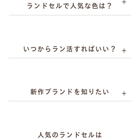
ランドセルで人気な色は？
キーホルダー
いつからラン活すればいい？
詳しく見る
男の子に人気：チャコールグレー、スモーキーグレー、
ネイビーなど
女の子に人気：ラベンダー、サックス、グレージュ、パ
ールピーチなど
新作ブランドを知りたい
gris（グリ）：研ぎ澄まされたミニマルと揺るがない力
人気のランドセルは
強さを両立するランドセル。かっこよさで日々挑戦する