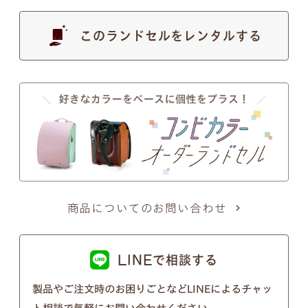
す。
このランドセルをレンタルする
●
写真の色は実物とは異なります。あらかじめご了
承ください。
注意事項2
商品についてのお問い合わせ
筆記体のSとT、zとxについて
筆記体のSとT、zとxの文字が似ているため、間違い
LINEで相談する
ではないかとのお問い合わせを頂くことがございま
製品やご注文時のお困りごとなどLINEによるチャッ
す。