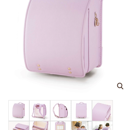
ピンクゴールド×ハートのモチーフ
刻印する文字について
●
ネームプレートはご注文の際に刻印する文字をア
ルファベットでご指定ください。（スペースやドッ
トを含めて
16文字
まで）
●
書体は下記の明朝体と筆記体の2種類からお選び
いただけます。
明朝体
筆記体