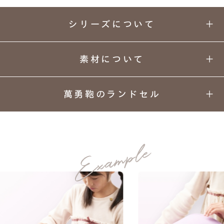
シリーズについて
素材について
萬勇鞄のランドセル
01
02
03
04
シンプルと華やかさを両立する、
カラーと
丈夫さの
安心
背負い
ベーシックスタイルを叶えるシリーズ。
デザイン
理由
安全
心地
05
06
07
08
人工皮革157シボ
上質な
ネーム
ランドセル
あんしん
MATERIAL
素材
プレート
リメイク
保証
「157シボ」というマットな質感のシボ加工を