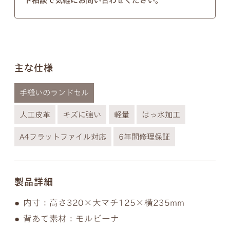
ト相談で気軽にお問い合わせください。
以下の画像のようにきちんとそれぞれ違う形となっ
ておりますのでご安心ください。
※個別のご注文で筆記体のフォントの種類を変行す
ることはできないので、あらかじめご了承ください
主な仕様
ませ。
手縫いのランドセル
人工皮革
キズに強い
軽量
はっ水加工
A4フラットファイル対応
6年間修理保証
製品詳細
内寸：高さ320×大マチ125×横235mm
背あて素材：モルビーナ