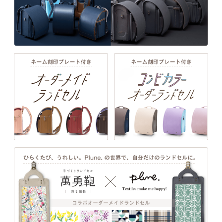
一人ひとりの「大好き」や「ワクワク」を叶え
157シボと109シボ素材と馴染む、可愛らしいカラーに。
る、21シリーズのデザインと100超のカラーライ
ンナップ。ランドセル探しは、お子さまの“感
性”と“自分らしさ”が花開く絶好のチャンス。
EXTERIOR DESIGN
詳しく見る