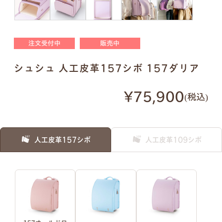
明朝体
筆記体
注文受付中
販売中
●
ご入力通りに印字します。大文字・小文字にお間
シュシュ 人工皮革157シボ 157ダリア
違いないかご確認ください。
●
様々なパターンで印字が可能です。下記は入力例
¥75,900
税込
です。
例1）フルネーム 明朝体
例2）苗字を略称 明朝体
人工皮革157シボ
人工皮革109シボ
例3）下の名前のみ 明朝体
例4）フルネーム 筆記体
例5）苗字を略称 筆記体
例6）下の名前のみ 筆記体