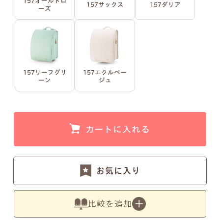
157オールドロ
157サックス
157ダリア
ーズ
例1）フルネーム 明朝体
例2）苗字を略称 明朝体
例3）下の名前のみ 明朝体
例4）フルネーム 筆記体
157リーフグリ
157エクルベー
ーン
ジュ
例5）苗字を略称 筆記体
例6）下の名前のみ 筆記体
カートに入れる
お気に入り
注意事項1
小文字のg、y、jなどの文字が入ると下のラインが変
比較を追加
わるため、文字サイズが全体的に若干小さくなりま