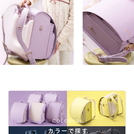
施した人工皮革。傷に強くなることに加え、よ
manyukaban - 01
りデザイン性の高い風合いになります。
色あせない個性に応える、
★★★★★
傷つきにくさ
カラーとデザイン
★★★★★
軽さ
★★★★☆
強度
★★★★★
はっ水性
人工皮革157シボの商品一覧
COLORFUL
カラーで探す