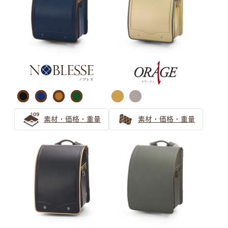
ブラウン ランドセルの選び方
【保存版】ブラウンのランドセルは大人可愛い！女の子か
ら人気急上昇！
茶色（ブラウン系）ランドセル シックで上品なデザイン
をご紹介
大人可愛いブラウンのランドセルは人気急上昇中！
素材・価格・重量
素材・価格・重量
パープル ランドセルの選び方
パープルのランドセルは女の子の憧れ！可愛らしさと気品
で飽きない工夫もできる
清楚で個性的な薄紫ランドセル 親子で安心の選び方ガイ
ド