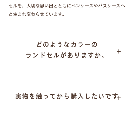
セルを、大切な思い出とともにペンケースやパスケースへ
壁掛けフォトフレーム、キーケース、ペンケース、
と生まれ変わらせています。
パスケース、キーホルダー／計５点セット
どのようなカラーの
ランドセルがありますか。
実物を触ってから購入したいです
ブラック
壁掛けフォトフレーム
キャメル
ブルー系
ピンク
ベージュ