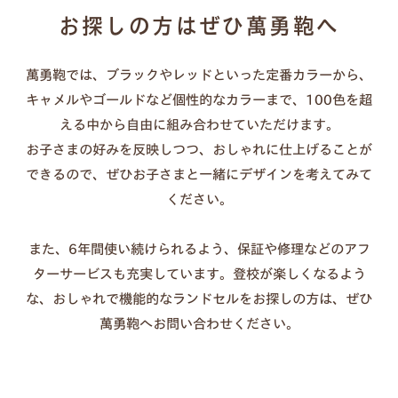
汚れた場合：固く絞った布で優しく拭く（洗剤・クリー
お探しの方はぜひ萬勇鞄へ
ムは不要）
長持ちのコツ：カバーを外して通気させる、濡れたまま
萬勇鞄では、ブラックやレッドといった定番カラーから、
放置しない
キャメルやゴールドなど個性的なカラーまで、100色を超
傷が気になる時：透明カバーの併用もおすすめ
える中から自由に組み合わせていただけます。
お子さまの好みを反映しつつ、おしゃれに仕上げることが
できるので、ぜひお子さまと一緒にデザインを考えてみて
ください。
また、6年間使い続けられるよう、保証や修理などのアフ
ターサービスも充実しています。登校が楽しくなるよう
な、おしゃれで機能的なランドセルをお探しの方は、ぜひ
萬勇鞄へお問い合わせください。