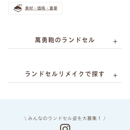
素材・価格・重量
萬勇鞄のランドセル
01
02
03
04
カラーと
丈夫さの
安心
背負い
ランドセルリメイクで探す
デザイン
理由
安全
心地
05
06
07
08
上質な
ネーム
ランドセル
あんしん
素材
プレート
リメイク
保証
\ みんなのランドセル姿を大募集！ /
manyukaban - 01