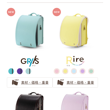
牛革ハイブリッド
牛革＋人工皮革
グレー
ベージュ
牛革ハイブリッド109シボとは
牛革ハイブリッド157シボとは
グリーン
キャメル・オレンジ
素材・価格・重量
素材・価格・重量
ブラウン
パープル