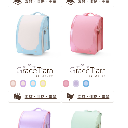
素材・価格・重量
素材・価格・重量
水色のランドセルの選び方！人気上昇中のカラーを紹介
水色のランドセルは可愛らしい女の子に人気！
ブルー・ネイビー ランドセルの
選び方
青系（ブルー、水色）のランドセル
知性的な品のある、青色・ネイビー系の人気ランドセルを
ご紹介
クールビューティーなネイビーのランドセル
素材・価格・重量
素材・価格・重量
ブラック ランドセルの選び方
王道でも個性のある黒色（ブラック）人気ランドセル