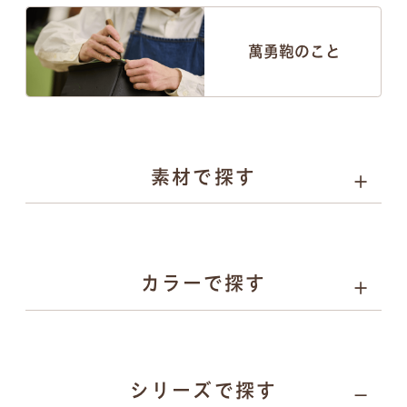
萬勇鞄のこと
素材で探す
人工皮革
選べる4種類
カラーで探す
パール系
カーボン系
人工皮革
とは
人工皮革
とは
人工皮革
人工皮革
157
シリーズで探す
109シボ
とは
シボ
とは