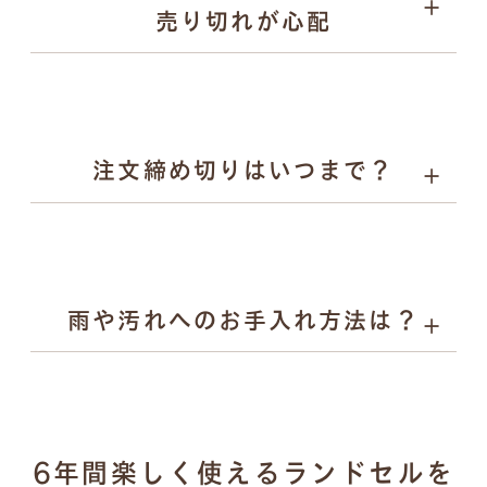
売り切れが心配
お子様の背中を支えます。
Rire（リル）：やさしい彩りとかわいらしさを、自然体
でまとえるランドセル。素朴な風合いと気品あるデザイ
ンで入学から小学校6年生まで寄り添います。
注文締め切りはいつまで？
雨や汚れへのお手入れ方法は？
濡れた場合：乾いた柔らかい布で拭き取り、風通しの良
6年間楽しく使えるランドセルを
い場所で陰干し