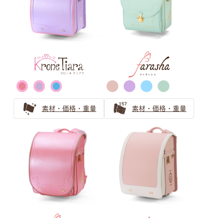
男の子ランドセルの王道ブラック（黒色）
黒色（ブラック）ランドセルの安心ガイド 機能とアフタ
ーフォローをやさしくご紹介
ゴールド・シルバー ランドセル
の選び方
素材・価格・重量
素材・価格・重量
戦隊ヒーローに憧れる男の子にはゴールド・シルバーのラ
ンドセル！目立ち過ぎないランドセル探しとは
ゴールドのランドセルは少し珍しいけれど近年人気急上
昇！
金色のランドセルはリーダータイプの男の子に人気上昇
中！