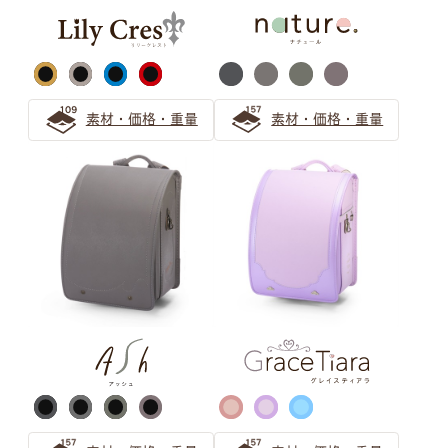
気品漂うパープル（紫色）カラーの人気ランドセル
ピンク ランドセルの選び方
素材・価格・重量
素材・価格・重量
【2026年度ご入学向け】ピンクのランドセルは女の子に
人気
可愛さ華やぐローズピンクのランドセル！お子さまに一番
似合うピンク色を選ぶ方法も紹介
安らぎと上品さ 「ピンクベージュ」ランドセルの選び方
サックス（水色） ランドセルの
選び方
【水色ランドセル】萬勇鞄の誇る唯一無二の青系製品ライ
ンナップを一覧紹介！