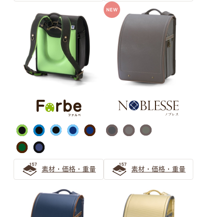
女の子向け「ホワイト系カラー」のランドセルを選ぶなら
ミントグリーンがおすすめ！
『グリーン』のランドセルがおすすめ！後悔しない緑のラ
ンドセルの選び方
緑（グリーン）のランドセルは知性を感じるカラー 大人
っぽさを伝えたいお子さまにぴったりなランドセル
キャメル・オレンジ ランドセル
の選び方
上品な大人の人気色「キャメル」のランドセルの選び方
素材・価格・重量
素材・価格・重量
キャメルのランドセルは女の子にも男の子にもおすすめ
オレンジのランドセルで彩る6年間 萬勇鞄ランドセルの
先輩ご家族の声