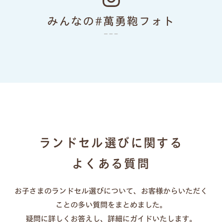
色あせない個性に応える、
みんなの#萬勇鞄フォト
カラーとデザイン
ランドセルリメイク
ランドセル選びに関する
よくある質問
お子さまのランドセル選びについて、お客様からいただく
一人ひとりの「大好き」や「ワクワク」を叶え
ことの多い質問をまとめました。
る、21シリーズのデザインと100超のカラーライ
疑問に詳しくお答えし、詳細にガイドいたします。