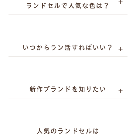
ランドセルで人気な色は？
キーホルダー
いつからラン活すればいい？
詳しく見る
男の子に人気：チャコールグレー、スモーキーグレー、
ネイビーなど
女の子に人気：ラベンダー、サックス、グレージュ、パ
ールピーチなど
新作ブランドを知りたい
gris（グリ）：研ぎ澄まされたミニマルと揺るがない力
人気のランドセルは
強さを両立するランドセル。かっこよさで日々挑戦する