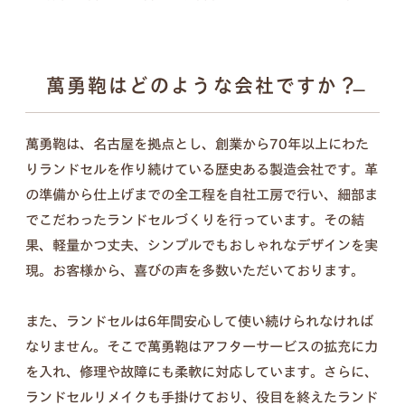
ンナップ。ランドセル探しは、お子さまの“感
性”と“自分らしさ”が花開く絶好のチャンス。
6年間の「ありがとう」。
傷を見るたび思い出す、親子の笑顔を新
萬勇鞄はどのような会社ですか？
詳しく見る
たなカタチに。
萬勇鞄は、名古屋を拠点とし、創業から70年以上にわた
入学式の日は大きく見えたランドセル、今はちょっ
りランドセルを作り続けている歴史ある製造会社です。革
ぴり小さく見えるような。
の準備から仕上げまでの全工程を自社工房で行い、細部ま
この6年間は、お子さまにとっても親御さまにとっ
でこだわったランドセルづくりを行っています。その結
ても、かけがえのない毎日だったと思います。
果、軽量かつ丈夫、シンプルでもおしゃれなデザインを実
思い出と成長の証が詰まったランドセルを、これか
現。お客様から、喜びの声を多数いただいております。
らも使える形に変えて、お届けします。
また、ランドセルは6年間安心して使い続けられなければ
なりません。そこで萬勇鞄はアフターサービスの拡充に力
を入れ、修理や故障にも柔軟に対応しています。さらに、
セット内容
ランドセルリメイクも手掛けており、役目を終えたランド