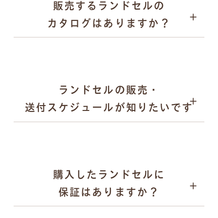
販売するランドセルの
愛知県内の直営ショールーム
パープル
カタログはありますか？
全国取扱店舗
ゴールド など
日本各地で開催される萬勇鞄の単独展示会
合同展示会や百貨店でのPOP UPイベント など
メタリック調やパール調の光沢カラー
落ち着きのある「くすみカラー」 など
キーケース
ランドセルの販売・
送付スケジュールが知りたいです
購入したランドセルに
2025年12月末頃：翌年度モデルの全ラインナップを
保証はありますか？
公式サイトで公開
2026年2月〜：展示会の予約受付を順次開始
ペンケース