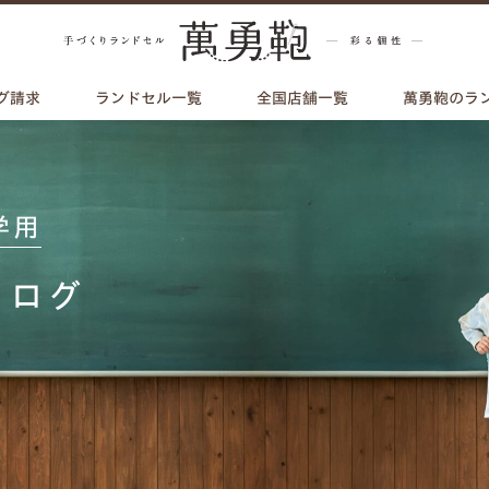
グ請求
ランドセル一覧
全国店舗一覧
萬勇鞄のラ
学用
タログ